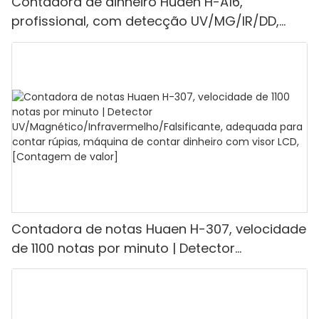
Contadora de dinheiro Huaen H-A16,
profissional, com detecção UV/MG/IR/DD,
capacidade de contagem de 1100 euros por
minuto, visor LCD, modos de valor e lote, ideal
para lojas, bancos e restaurantes.
Contadora de notas Huaen H-307, velocidade
de 1100 notas por minuto | Detector
UV/Magnético/Infravermelho/Falsificante,
adequada para contar rúpias, máquina de
contar dinheiro com visor LCD, [Contagem de