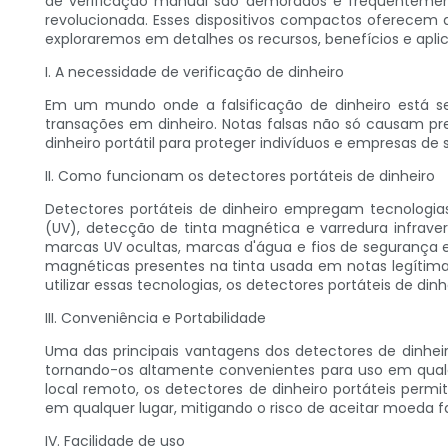
de verificação manual são demorados e frequentemente 
revolucionada. Esses dispositivos compactos oferecem a
exploraremos em detalhes os recursos, benefícios e aplic
I. A necessidade de verificação de dinheiro
Em um mundo onde a falsificação de dinheiro está se t
transações em dinheiro. Notas falsas não só causam p
dinheiro portátil para proteger indivíduos e empresas de
II. Como funcionam os detectores portáteis de dinheiro
Detectores portáteis de dinheiro empregam tecnologias
(UV), detecção de tinta magnética e varredura infraver
marcas UV ocultas, marcas d'água e fios de segurança e
magnéticas presentes na tinta usada em notas legítimas
utilizar essas tecnologias, os detectores portáteis de d
III. Conveniência e Portabilidade
Uma das principais vantagens dos detectores de dinheir
tornando-os altamente convenientes para uso em qua
local remoto, os detectores de dinheiro portáteis permi
em qualquer lugar, mitigando o risco de aceitar moeda fa
IV. Facilidade de uso