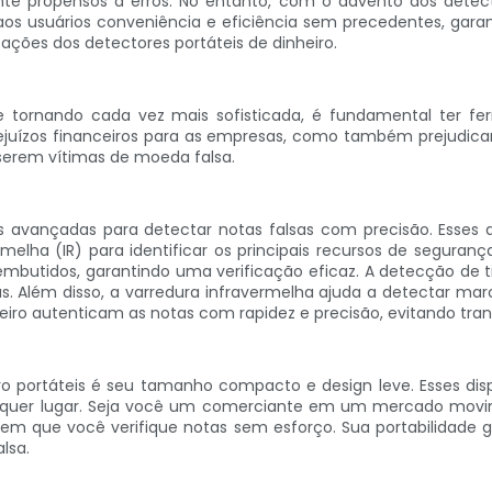
propensos a erros. No entanto, com o advento dos detectore
os usuários conveniência e eficiência sem precedentes, garan
ações dos detectores portáteis de dinheiro.
ornando cada vez mais sofisticada, é fundamental ter ferra
rejuízos financeiros para as empresas, como também prejudic
 serem vítimas de moeda falsa.
 avançadas para detectar notas falsas com precisão. Esses di
melha (IR) para identificar os principais recursos de seguranç
mbutidos, garantindo uma verificação eficaz. A detecção de ti
. Além disso, a varredura infravermelha ajuda a detectar marc
inheiro autenticam as notas com rapidez e precisão, evitando tra
o portáteis é seu tamanho compacto e design leve. Esses disp
lquer lugar. Seja você um comerciante em um mercado movi
tem que você verifique notas sem esforço. Sua portabilidade g
lsa.