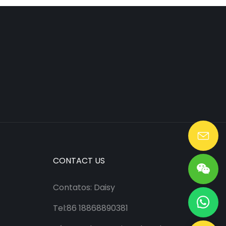
Lang@huaen-tech.com
CONTACT US
Contatos: Daisy
Tel:86 18868890381