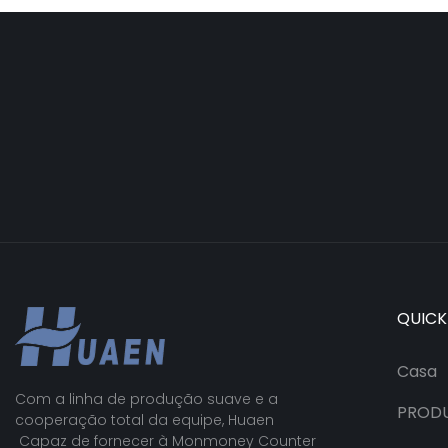
QUICK
Casa
Com a linha de produção suave e a
PROD
cooperação total da equipe, Huaen
Capaz de fornecer à Monmoney Counter