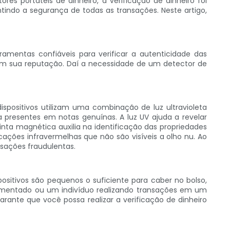
s portáteis de dinheiro, a verificação de dinheiro foi
tindo a segurança de todas as transações. Neste artigo,
mentas confiáveis ​​para verificar a autenticidade das
am sua reputação. Daí a necessidade de um detector de
spositivos utilizam uma combinação de luz ultravioleta
a presentes em notas genuínas. A luz UV ajuda a revelar
nta magnética auxilia na identificação das propriedades
ações infravermelhas que não são visíveis a olho nu. Ao
nsações fraudulentas.
ositivos são pequenos o suficiente para caber no bolso,
mentado ou um indivíduo realizando transações em um
arante que você possa realizar a verificação de dinheiro