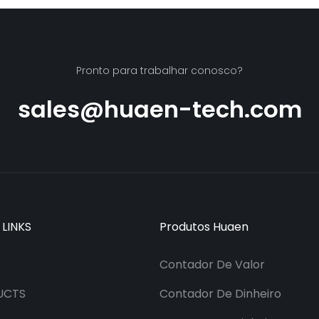
Pronto para trabalhar conosco?
sales@huaen-tech.com
 LINKS
Produtos Huaen
Contador De Valor
UCTS
Contador De Dinheiro