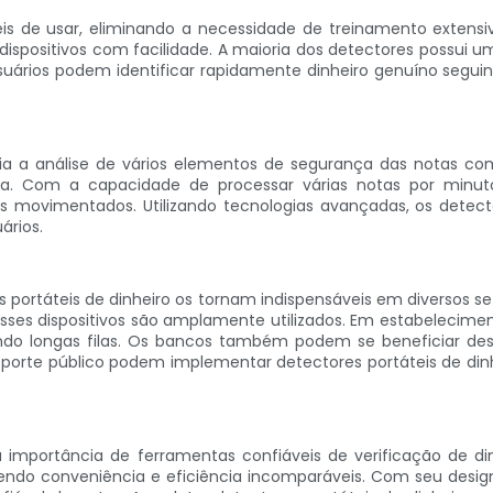
ceis de usar, eliminando a necessidade de treinamento exten
 dispositivos com facilidade. A maioria dos detectores possui um
uários podem identificar rapidamente dinheiro genuíno seguind
via a análise de vários elementos de segurança das notas co
a. Com a capacidade de processar várias notas por minuto,
ovimentados. Utilizando tecnologias avançadas, os detector
ários.
 portáteis de dinheiro os tornam indispensáveis ​​em diversos se
esses dispositivos são amplamente utilizados. Em estabelecime
ando longas filas. Os bancos também podem se beneficiar de
nsporte público podem implementar detectores portáteis de din
portância de ferramentas confiáveis ​​de verificação de di
cendo conveniência e eficiência incomparáveis. Com seu desig