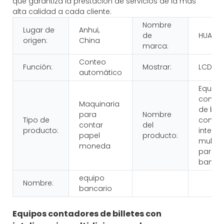
que garantiza la prestación de servicios de la más
alta calidad a cada cliente.
Nombre
Lugar de
Anhui,
de
HUAEN
origen:
China
marca:
Conteo
Función:
Mostrar:
LCD
automático
Equipo
contad
Maquinaria
de bill
para
Nombre
Tipo de
con
contar
del
producto:
intelig
papel
producto:
multidi
moneda
para
banco
equipo
Nombre:
bancario
Equipos contadores de billetes con