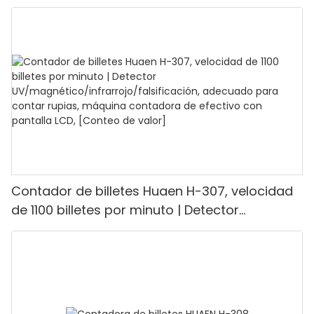
detección UV/MG/IR/DD, capacidad para
contar 1100 euros por minuto, pantalla LCD,
modo de valor y lote para tiendas, bancos y
restaurantes.
Contador de billetes Huaen H-307, velocidad
de 1100 billetes por minuto | Detector
UV/magnético/infrarrojo/falsificación,
adecuado para contar rupias, máquina
contadora de efectivo con pantalla LCD,
[Conteo de valor]