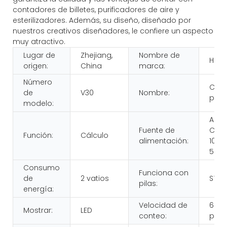
contadores de billetes, purificadores de aire y
esterilizadores. Además, su diseño, diseñado por
nuestros creativos diseñadores, le confiere un aspecto
muy atractivo.
Lugar de
Zhejiang,
Nombre de
HUAE
origen:
China
marca:
Número
Cont
de
V30
Nombre:
prác
modelo:
Ada
Fuente de
CA/
Función:
Cálculo
alimentación:
100-2
50/6
Consumo
Funciona con
de
2 vatios
Sí
pilas:
energía:
Velocidad de
600
Mostrar:
LED
conteo:
piez