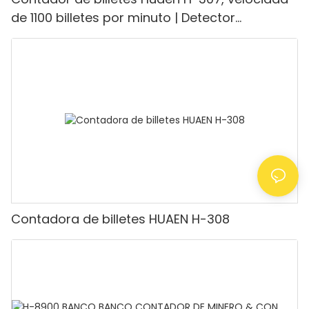
de 1100 billetes por minuto | Detector
UV/magnético/infrarrojo/falsificación,
adecuado para contar rupias, máquina
contadora de efectivo con pantalla LCD,
[Conteo de valor]
Contadora de billetes HUAEN H-308