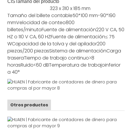
CIS
Tamaño del producto
323 x 310 x 185 mm
Tamaño del billete contable
50*100 mm-90*190
mm
Velocidad de conteo
800
billetes/minuto
Fuente de alimentación
220 V CA, 50
HZ o 110 V CA, 60 HZ
Fuente de alimentación
≤ 75
W
Capacidad de la tolva y del apilador
200
piezas/200 piezas
Sistema de alimentación
Carga
trasera
Tiempo de trabajo continuo
>8
horas
Ruido
<60 dB
Temperatura de trabajo
inferior
a 40°
Otros productos