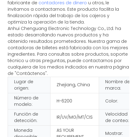
fabricante de
contadores de dinero
u otros, le
invitamos a contactarnos. Este producto facilita la
finalización rápida del trabajo de los cajeros y
optimiza la operación de la tienda.
Anhui Chenguang Electronic Technology Co., Ltd. ha
estado desarrollando nuevos productos y ha
obtenido resultados prometedores. Nuestra gama de
contadoras de billetes está fabricada con los mejores
ingredientes. Para consultas sobre productos, soporte
técnico u otras preguntas, puede contactarnos por
cualquiera de los medios indicados en nuestra página
de "Contáctenos".
Lugar de
Nombre de
Zhejiang, China
origen:
marca:
Número de
H-6200
Color:
modelo:
Función de
Velocidad
IR/UV/MG/MT/CIS
detección:
de conteo:
Moneda
AS YOUR
Mostrar:
disponible:
REQUIREMENT