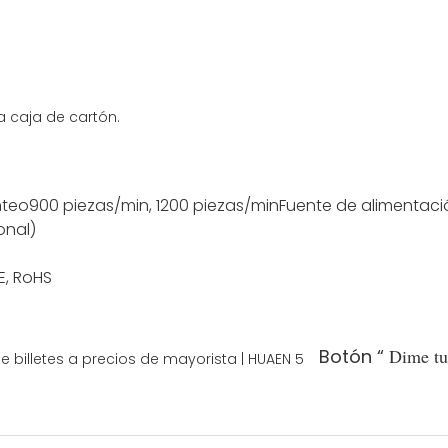
a caja de cartón.
nteo
900 piezas/min, 1200 piezas/min
Fuente de alimentaci
onal)
E, RoHS
Botón “
Dime tu