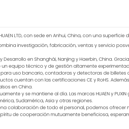
HUAEN LTD, con sede en Anhui, China, con una superficie 
mbina investigación, fabricación, ventas y servicio posv
Desarrollo en Shanghái, Nanjing y Haerbin, China. Gracias
un equipo técnico y de gestión altamente experimentad
para uso bancario, contadoras y detectoras de billetes c
ctos cuentan con las certificaciones CE y RoHS. Además,
alsos en China.
uamente y se mantiene al día. Las marcas HUAEN y PUXIN 
rica, Sudamérica, Asia y otras regiones.
plena colaboración de todo el personal, podemos ofrecer 
 espíritu de cooperación mutuamente beneficiosa, espera