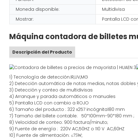
Moneda disponible:
Multidivisa
Mostrar:
Pantalla LCD c
Máquina contadora de billetes mu
Descripción del Producto
1)
Tecnología de detección:
IR,
UV,MG
2)
Detección automática de notas medias, notas dobles 
3)
Detección y conteo de multidivisas
4)
Arranque y parada automáticos o manuales
5) Pantalla LCD con cambio a ROJO
6) Tamaño del producto
:
322
x
257
incógnita
180
mm
7)
Tamaño del billete contable:
50*100mm-90*180
mm
;
8)
Velocidad de conteo
: 900
factura/minuto;
9)
Fuente
de energía
:
220V AC,50HZ
o
110 V
AC,60HZ
10) Fuente de alimentación:
≤
75W;