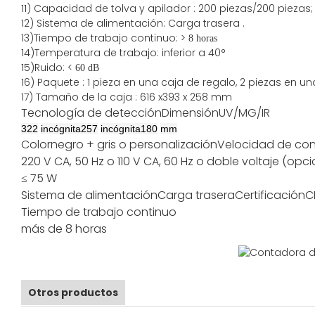
11)
Capacidad
de tolva y apilador
:
200
piezas/200 piezas;
12)
Sistema de alimentación:
Carga
trasera
.
13)Tiempo de trabajo continuo: >
8 horas
14)Temperatura de trabajo: inferior a 40°
15)Ruido: <
60 dB
16) Paquete
:
1 pieza en una caja de regalo, 2 piezas en un
17)
Tamaño de
la caja
:
616
x
393
x 2
58
mm
Tecnología de detección
Dimensión
UV/MG/IR
322
incógnita
257
incógnita
180
mm
Color
negro + gris o personalización
Velocidad de co
220 V CA, 50 Hz o 110 V CA, 60 Hz o doble voltaje (opci
≤ 75 W
Sistema de alimentación
Carga trasera
Certificación
C
Tiempo de trabajo continuo
más de 8 horas
Otros productos