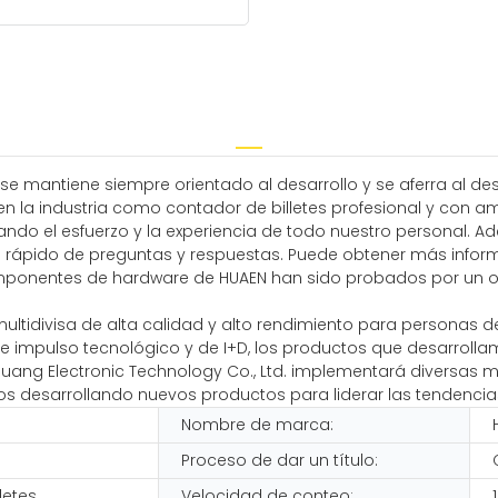
 se mantiene siempre orientado al desarrollo y se aferra al de
n la industria como contador de billetes profesional y con a
ndo el esfuerzo y la experiencia de todo nuestro personal.
cio rápido de preguntas y respuestas. Puede obtener más infor
ponentes de hardware de HUAEN han sido probados por un o
tidivisa de alta calidad y alto rendimiento para personas de
rte impulso tecnológico y de I+D, los productos que desarroll
uang Electronic Technology Co., Ltd. implementará diversas me
os desarrollando nuevos productos para liderar las tendenci
Nombre de marca:
Proceso de dar un título:
letes
Velocidad de conteo: