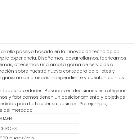
sarrollo positivo basado en la innovación tecnológica.
mplia experiencia. Diseñamos, desarrollamos, fabricamos
 Además, ofrecemos una amplia gama de servicios a
mación sobre nuestra nueva contadora de billetes y
rganismo de pruebas independiente y cuentan con las
 todas las edades. Basados ​​en decisiones estratégicas
amos y fabricamos tienen un posicionamiento y objetivos
didas para fortalecer su posición. Por ejemplo,
as del mercado.
HUAEN
CE ROHS
1000 piezas/min