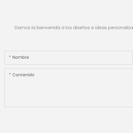
1100 euros por minuto,
alsificación, ade
pantalla LCD, modo de
para contar rupias
valor y lote para tiendas,
máquina contado
bancos y restaurantes.
efectivo con panta
Damos la bienvenida a los diseños e ideas personalizad
[Conteo de valor]
Nombre
Contenido