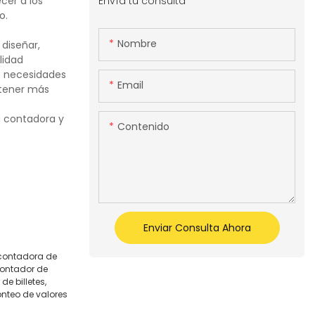
Envía tu consulta
cer a los
o.
Nombre
diseñar,
lidad
as necesidades
Email
btener más
a contadora y
Contenido
Enviar Consulta Ahora