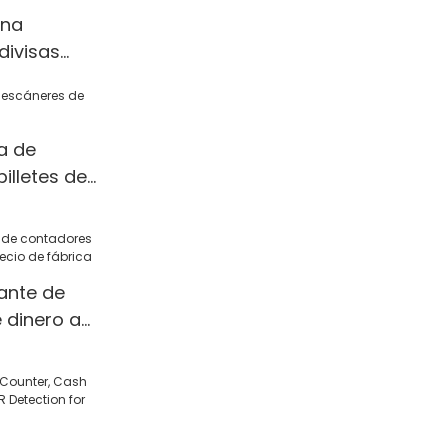
ina
divisas
ontador de
obador de
tor de
a de
 de
illetes de
ante de
 dinero a
 de fábrica