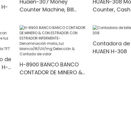
Huaen-307 Money
HUAEN-308 Mo
 H-
Counter Machine, Bill
Counter, Cash
Counter with UV/IR/MG
with UV/MG/IR
Detection
for Bank/Retai
 1100
Contadora de b
HUAEN H-308
o de
H-8900 BANCO BANCO
 H-
CONTADOR DE MINERO &
la
CON ESTRADOR CON
ESTRADOR INFERMENTE-
Denominación mixta, luz
a &
blanca/IR/UV/mg
Detección & Contado de
valor