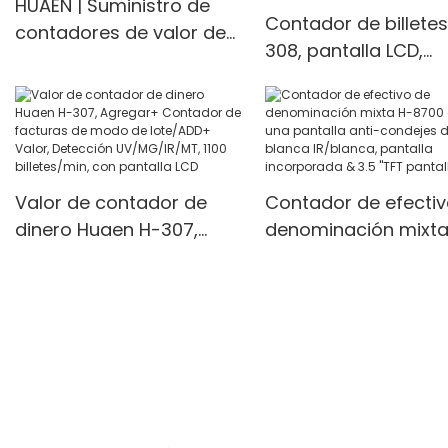
HUAEN | Suministro de
Contador de billetes
contadores de valor de
308, pantalla LCD,
billetes mixtos
detector UV/MG/IR,
personalizados
modos multifunción,
unidades/min
Valor de contador de
Contador de efectiv
dinero Huaen H-307,
denominación mixta
Agregar+ Contador de
8700 con una pantal
facturas de modo de
anti-condejes de luz
lote/ADD+ Valor,
blanca IR/blanca,
Detección UV/MG/IR/MT,
pantalla incorporad
1100 billetes/min, con
3.5 "TFT pantalla TFT
pantalla LCD