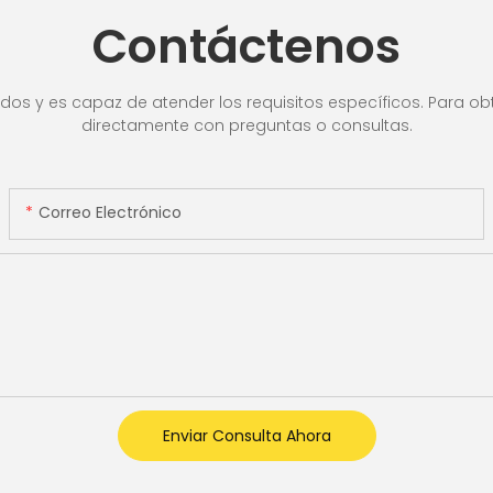
cuado
blanca/
Contáctenos
,
Detecci
ra de
valor
lla LCD,
os y es capaz de atender los requisitos específicos. Para obt
directamente con preguntas o consultas.
Correo Electrónico
Enviar Consulta Ahora