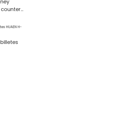
ney
 counter
 Detection
l/Shop
illetes