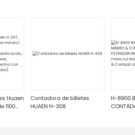
tes Huaen
Contadora de billetes
H-8900 
e 1100
HUAEN H-308
CONTADO
 |
CON EST
ESTRADO
arrojo/f
Denomina