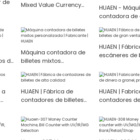
r de
Mixed Value Currency
HUAEN - Máqu
Detector Machine Fake
contadora de 
,
Currency Detector
profesional, c
as,
dinero, compr
Valor
billetes, detec
HUAEN | Fábric
dinero, conteo
Máquina contadora de
escáneres de b
valores mixtos
os de
billetes mixtos
gran venta
|
personalizada |
Fabricante | HUAEN
 a
HUAEN | Fábrica de
HUAEN | Fabric
|
contadores de billetes
contadores de
de alta calidad
granel, precio