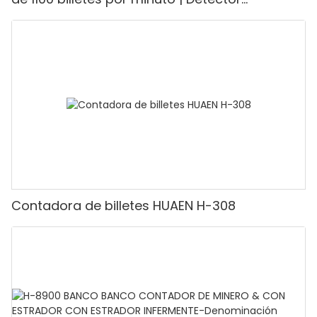
UV/magnético/infrarrojo/falsificación,
adecuado para contar rupias, máquina
contadora de efectivo con pantalla LCD,
[Conteo de valor]
Contadora de billetes HUAEN H-308