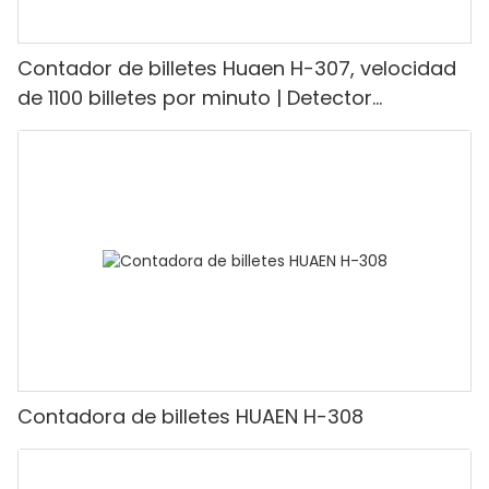
Contador de billetes Huaen H-307, velocidad
de 1100 billetes por minuto | Detector
UV/magnético/infrarrojo/falsificación,
adecuado para contar rupias, máquina
contadora de efectivo con pantalla LCD,
[Conteo de valor]
Contadora de billetes HUAEN H-308