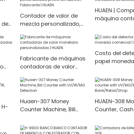
e for
Multi-currenc
HUAEN | Comp
<000000> Dete
Contador de valor de
máquina cont
 de
mezcla personalizado,
billetes de val
os |
precio de fábrica |
Fabricante | HUAEN
Costo del det
Fabricante de máquinas
papel moneda
ro
contadoras de valor
| HUAEN
monetario
AEN
personalizadas | HUAEN
Huaen-307 Money
HUAEN-308 Mo
 H-
Counter Machine, Bill
Counter, Cash
Counter with UV/IR/MG
with UV/MG/IR
Detection
for Bank/Retai
 1100