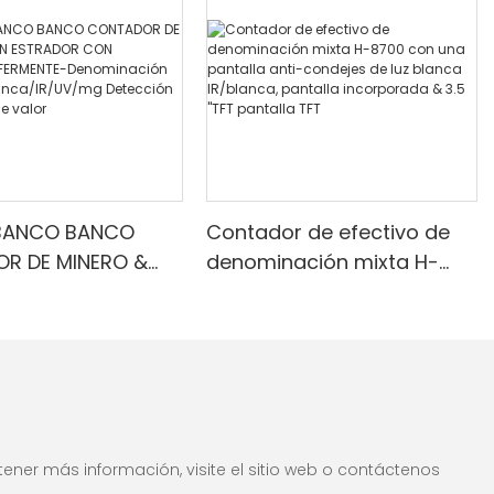
BANCO BANCO
Contador de efectivo de
R DE MINERO &
denominación mixta H-
RADOR CON
8700 con una pantalla
R INFERMENTE-
anti-condejes de luz
ción mixta, luz
blanca IR/blanca, pantalla
IR/UV/mg
incorporada & 3.5 "TFT
ón & Contado de
pantalla TFT
ener más información, visite el sitio web o contáctenos