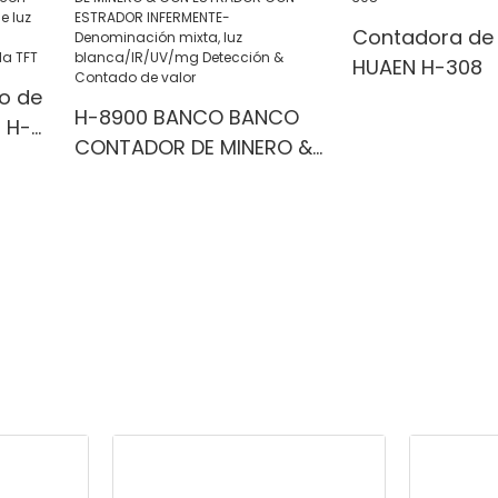
Contadora de b
HUAEN H-308
o de
H-8900 BANCO BANCO
 H-
CONTADOR DE MINERO &
la
CON ESTRADOR CON
ESTRADOR INFERMENTE-
Denominación mixta, luz
a &
blanca/IR/UV/mg
Detección & Contado de
valor