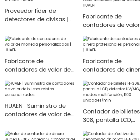
with calculator Valu
Proveedor líder de
Euro
Fabricante de
detectores de divisas |
contadores de valor
HUAEN
billetes personalizad
HUAEN
Fabricante de
Fabricante de
contadores de valor de
contadores de dine
moneda personalizados
profesionales
| HUAEN
personalizados | HU
HUAEN | Suministro de
Contador de billetes
contadores de valor de
308, pantalla LCD,
billetes mixtos
detector UV/MG/IR,
personalizados
modos multifunción,