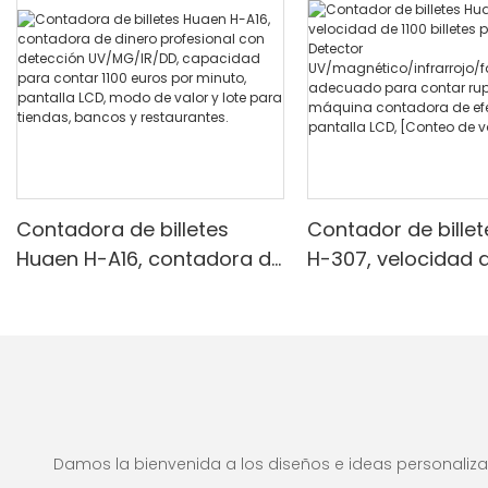
Contadora de billetes
Contador de bille
Huaen H-A16, contadora de
H-307, velocidad d
dinero profesional con
billetes por minuto
detección UV/MG/IR/DD,
Detector
capacidad para contar
UV/magnético/infr
1100 euros por minuto,
alsificación, ade
pantalla LCD, modo de
para contar rupias
valor y lote para tiendas,
máquina contado
bancos y restaurantes.
efectivo con panta
Damos la bienvenida a los diseños e ideas personalizad