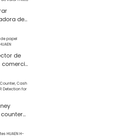
y Counter
rar
ctor
adora de
or mixto
ector de
 comercial
ney
 counter
 Detection
l/Shop