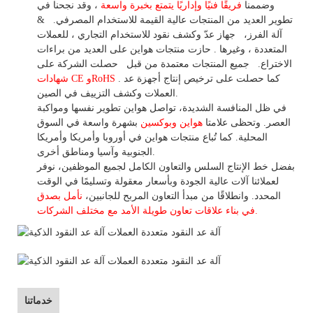
وضممنا
فريقًا فنيًا وإداريًا يتمتع بخبرة واسعة
،
وقد
نجحنا في
تطوير
العديد من المنتجات عالية
القيمة للاستخدام
المصرفي.
&
آلة الفرز،
جهاز
عدّ وكشف
نقود للاستخدام
التجاري
،
للعملات
المتعددة
، وغيرها
. حازت منتجات هواين على العديد من براءات
الاختراع.
جميع المنتجات معتمدة من قبل
حصلت الشركة على
. كما حصلت على ترخيص إنتاج أجهزة عد
شهادات CE وRoHS
العملات وكشف التزييف في الصين.
في ظل المنافسة الشديدة، تواصل هواين تطوير نفسها ومواكبة
العصر. وتحظى علامتا
هواين وبوكسين
بشهرة واسعة في السوق
المحلية.
كما
تُباع منتجات هواين في أوروبا وأمريكا وأمريكا
الجنوبية وآسيا ومناطق أخرى.
بفضل خط الإنتاج السلس والتعاون الكامل لجميع الموظفين، نوفر
لعملائنا آلات عالية الجودة وبأسعار معقولة وتسليمًا في الوقت
المحدد. وانطلاقًا
من
مبدأ التعاون المربح للجانبين،
نأمل بصدق
الأمد مع مختلف الشركات.
في بناء
علاقات تعاون
طويلة
خدماتنا