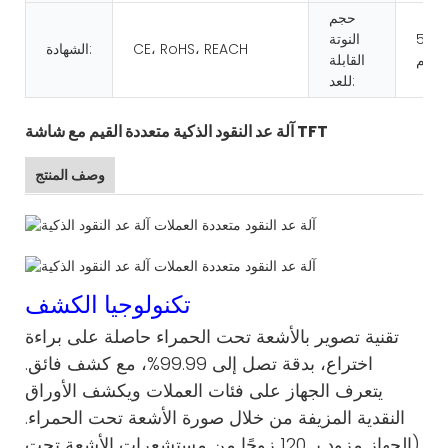
حجم
50*1
النوتة
CE، RoHS، REACH
الشهادة:
القابلة
للعد:
آلة عد النقود الذكية متعددة القيم مع شاشة TFT
وصف المنتج
تكنولوجيا الكشف
تقنية تصوير بالأشعة تحت الحمراء حاصلة على براءة
اختراع، بدقة تصل إلى 99.99%، مع كشف فائق.
يتعرف الجهاز على فئات العملات ويكشف الأوراق
النقدية المزيفة من خلال صورة الأشعة تحت الحمراء.
(الجهاز مزود بـ 120 زوجًا من مستشعرات الأشعة تحت