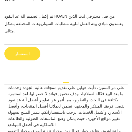
تم إكمال تصميم آلة عد النقود HUAEN من قبل محترفي لدينا الذين
يعتمدون مبادئ بيئة العمل لتلبية متطلبات السيناريوهات المختلفة بشكل
مثالي.
استفسار
على مر السنين، دأبت هواين على تقديم منتجات عالية الجودة وخدمات
ما بعد البيع فعّالة لعملائها، بهدف تحقيق فوائد لا حصر لها. لقد استثمرنا
بكثافة في البحث والتطوير، مما أثمر عن تطوير أفضل آلة عد نقود.
بفضل فريقنا المبتكر والمجتهد، نضمن لعملائنا أفضل المنتجات، وأفضل
الأسعار، وأشمل الخدمات. نرحب باستفساراتكم. يتميز المنتج بسهولة
تغيير مواقع الأجهزة، حيث يمكن وضع الماسحات الضوئية والطابعات
اللاسلكية في أفضل المواضع.
ما تشاهدونه هنا هو جهاز عد النقود، وجهاز تنقية الهواء، وجهاز التعقيم