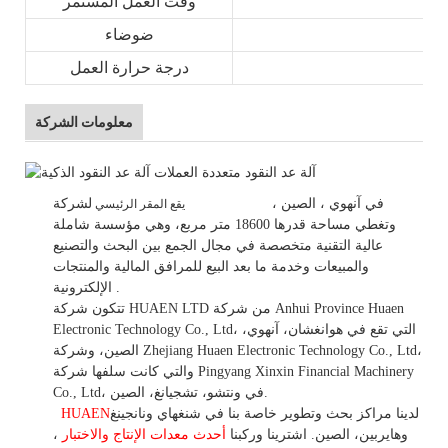
وقت العمل المستمر
ضوضاء
درجة حرارة العمل
معلومات الشركة
في
آنهوي
، الصين
،
لشركة HUAEN LTD
يقع المقر الرئيسي
وتغطي مساحة قدرها 18600 متر مربع، وهي
مؤسسة شاملة
عالية التقنية متخصصة في مجال الجمع بين البحث والتصنيع
والمبيعات وخدمة ما بعد البيع للمرافق المالية والمنتجات
.
الإلكترونية.
تتكون شركة HUAEN LTD من شركة Anhui Province Huaen
Electronic Technology Co., Ltd، التي تقع في هوانغشان، آنهوي،
الصين، وشركة Zhejiang Huaen Electronic Technology Co., Ltd،
والتي كانت سلفها شركة Pingyang Xinxin Financial Machinery
Co., Ltd، في ونتشو، تشجيانغ، الصين.
لدينا مراكز بحث وتطوير خاصة بنا في شنغهاي ونانجينغ
HUAEN
وهايربين، الصين. اشترينا
وركبنا
أحدث معدات الإنتاج والاختبار
،