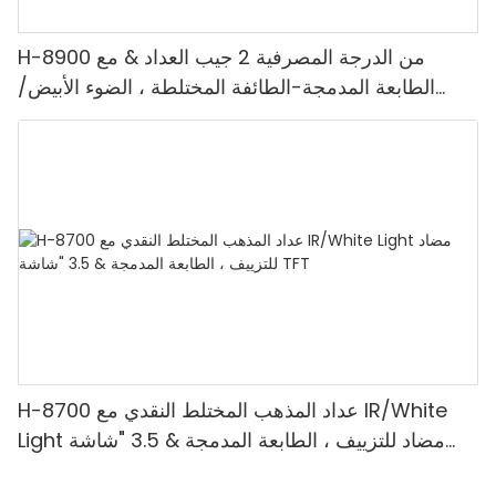
H-8900 من الدرجة المصرفية 2 جيب العداد & مع
الطابعة المدمجة-الطائفة المختلطة ، الضوء الأبيض/
الأشعة تحت الحمراء/ملغ الكشف & حساب القيمة
H-8700 عداد المذهب المختلط النقدي مع IR/White
Light مضاد للتزييف ، الطابعة المدمجة & 3.5 "شاشة
TFT