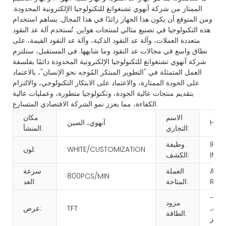
الممتاز من شركة آنهوي تشنغوانغ للتكنولوجيا الإلكترونية المحدودة.
ومن المتوقع أن يكون هذا الجهاز رائدًا في هذا المجال. يساهم استخدام
هذه التكنولوجيا في تصنيع مثالي لمنتجات هواين. تُستخدم آلة عد النقود
متعددة العملات، وآلة عد النقود الذكية، وآلة عد النقود القيمة، على
نطاق واسع في مجالات عد النقود وما شابهها. في المستقبل، ستلتزم
شركة آنهوي تشنغوانغ للتكنولوجيا الإلكترونية المحدودة دائمًا بفلسفة
العمل المتمثلة في "التطوير المبتكر المُوجه نحو الإنسان"، بالاعتماد
على الجودة الممتازة، والاعتماد على الابتكار التكنولوجي، والالتزام
بتقديم منتجات عالية الجودة، وتكنولوجيا متطورة، وعمليات عالية
الكفاءة، مما يعزز نمو الشركة الاقتصادي المتسارع.
الاسم
مكان
HUA
آنهوي، الصين
التجاري:
المنشأ:
IR/U
وظيفة
WHITE/CUSTOMIZATION
لون:
IMA
الكشف:
AS 
العملة
سرعة
800PCS/MIN
REQ
المتاحة:
العد:
تيار متردد 100-
مزود
2 فولت،
TFT
عرض:
الطاقة: