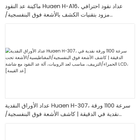
ماكينة عد النقود Huaen H-A16، عداد نقود احترافي
مزود بتقنيات الكشف بالأشعة فوق البنفسجية/
المغناطيسية/الأشعة تحت الحمراء/الضوء الرقمي، عد
1100 يورو/دقيقة، شاشة LCD، وضع القيمة ووضع
الدفعات للمتاجر والبنوك والمطاعم
عداد الأوراق النقدية Huaen H-307، سرعة 1100 ورقة
نقدية في الدقيقة | كاشف الأشعة فوق البنفسجية/
المغناطيسية/الأشعة تحت الحمراء/التزييف، مناسب لعد
الروبيات، آلة عد النقود مع شاشة LCD، [عد القيمة]