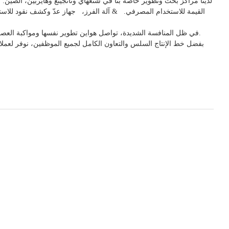
لدينا مراكز بحث وتطوير خاصة بنا في شنغهاي ونانجينغ وهايربين، الصين. ا
القيمة للاستخدام
المصرفي.
& آلة الفرز،
جهاز
عدّ وكشف
نقود للاس
تُباع منتجات هواين في أوروبا وأمريكا وأمريكا الجنوبية وآسيا ومناطق أخرى.
في ظل المنافسة الشديدة، تواصل هواين تطوير نفسها ومواكبة العص
بفضل خط الإنتاج السلس والتعاون الكامل لجميع الموظفين، نوفر لعملائنا