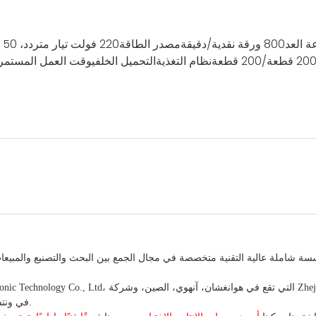
 العد
800 ورقة نقدية/دقيقة
مصدر الطاقة
220 فولت تيار متردد، 50 هرتز أو 110 فولت تيار متردد، 60 هرتز
20 قطعة/200 قطعة
نظام التغذية
التحميل الخلفي
وقت العمل المستمر
ة شاملة عالية التقنية متخصصة في مجال الجمع بين البحث والتصنيع والمبيعات
Pingyang Xinxin Financial Machinery Co., Ltd، في ونتشو، تشجيانغ، الصين.