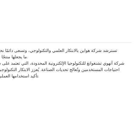
تسترشد شركة هواين بالابتكار العلمي والتكنولوجي، وتسعى دائمًا نحو 
المعلومات حول منتجنا الجديد، آلة عد النقود متعددة العملات، أو شركتنا، تواصلوا معنا. حصلت هواين على شهادات السلامة FCC وCE وROHS، ما يجعلها منتجًا مؤهلًا دوليًا.
شركة آنهوي تشنغوانغ للتكنولوجيا الإلكترونية المحدودة، التي تعتمد على س
احتياجات المستخدمين وتُعالج تحديات الصناعة. يُعزز الابتكار التكنول
تأكيد استخدامها العملي. عند استخدامها في مجالات عد النقود، تتميز عدادة النقود، ومنقي الهواء، والمعقمات، بالموثوقية وطول العمر، مما يوفر الكثير من التكاليف للمستخدمين.