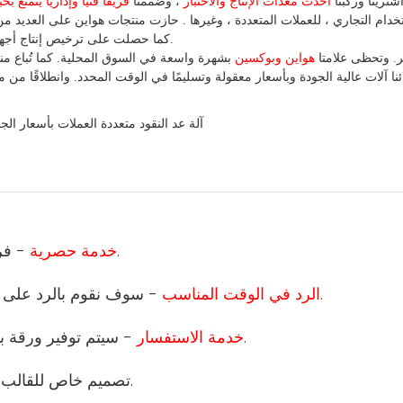
شترينا
وركبنا
أحدث معدات الإنتاج والاختبار
، وضممنا
فريقًا فنيًا وإداريًا يتمتع 
تخدام
التجاري
،
للعملات
المتعددة
، وغيرها
. حازت منتجات هواين على العديد من 
. كما حصلت على ترخيص إنتاج أجهزة عد العملات وكشف التزييف في الصين.
ر. وتحظى علامتا
هواين وبوكسين
بشهرة واسعة في السوق المحلية.
كما
 آلات عالية الجودة وبأسعار معقولة وتسليمًا في الوقت المحدد. وانطلاقًا
من
مب
- فريق المبيعات والفني المحترف سيكون مسؤولاً عن طلبك.
1 خدمة حصرية
- سوف نقوم بالرد على استفسارك في 12 ساعة، وقت العمل لدينا هو 24 ساعة.
2 الرد في الوقت المناسب
- سيتم توفير ورقة بيانات المنتج التفصيلية وقائمة الأسعار والصورة والشهادة.
3 خدمة الاستفسار
- تصميم خاص للقالب ووظيفة المنتج والتعبئة والتغليف.