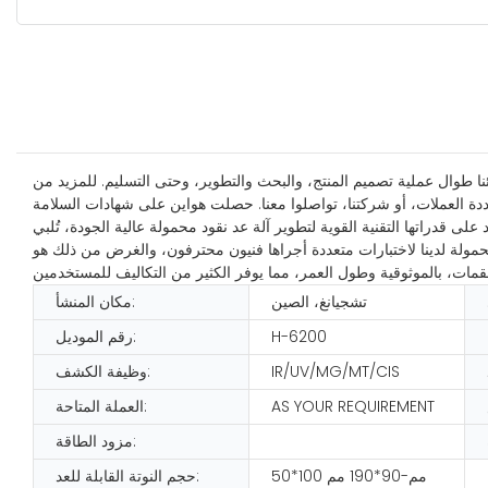
ئنا طوال عملية تصميم المنتج، والبحث والتطوير، وحتى التسليم. للمزيد من
ى قدراتها التقنية القوية لتطوير آلة عد نقود محمولة عالية الجودة، تُلبي
لمحمولة لدينا لاختبارات متعددة أجراها فنيون محترفون، والغرض من ذلك هو
تشجيانغ، الصين
مكان المنشأ:
H-6200
رقم الموديل:
IR/UV/MG/MT/CIS
وظيفة الكشف:
AS YOUR REQUIREMENT
العملة المتاحة:
مزود الطاقة:
50*100 مم-90*190 مم
حجم النوتة القابلة للعد: