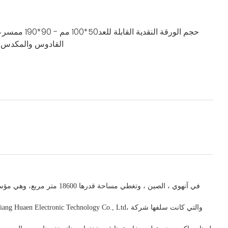
حجم الورقة النقدية القابلة للعد
50*100 مم - 90*190 مم
سرعة
القادوس والمكدس
0
في
آنهوي
، الصين
، وتغطي مساحة قدرها 18600 متر مربع، وهي
مؤسس