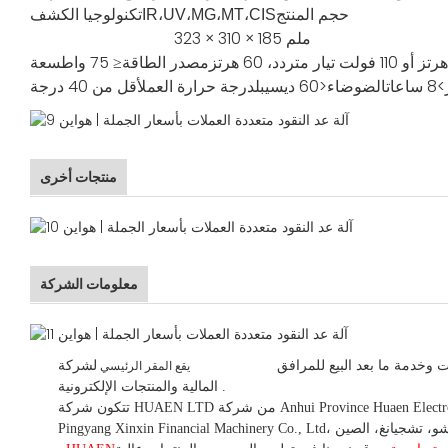
تكنولوجيا الكشف
حجم المنتج
IR،UV،MG،MT،CIS
323 × 310 × 185 ملم
مصدر الطاقة
≤ 75 واط
سعة
>8 ساعات
الضوضاء
<60 ديسيبل
درجة حرارة العمل
أقل من 40 درجة
منتجات أخرى
معلومات الشركة
 وخدمة ما بعد البيع للمرافق
لشركة HUAEN LTD
يقع المقر الرئيسي
.
المالية والمنتجات الإلكترونية.
تتكون شركة HUAEN LTD من شركة Anhui Province Huaen Electronic Technology Co., Ltd، التي تقع في هوانغشان، آنهوي، الصين، وشركة Zhejiang Huaen Electronic Technology Co., Ltd، والتي كانت سلفها شركة