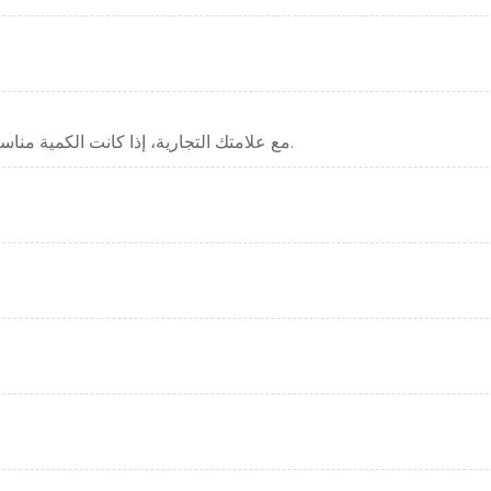
علامتنا التجارية هي HUAEN، وهي قادرة على القيام OEM مع علامتك التجارية، إذا كانت الكمية مناسبة.