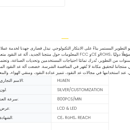
التطوير المستمر بناءً على الابتكار التكنولوجي. نبذل قصارى جهدنا لخدمة عملا
نوات من التطوير، تُدرك تمامًا احتياجات المستخدمين وتحديات الصناعة، وتعتمد عل
وجي منتجاتنا لتحقيق مكانة لا تُقهر في المنافسة الشرسة. خضعت آلة عد النقود ا
HUAEN
الاسم التجاري:
SILVER/CUSTOMIZATION
لون:
800PCS/MIN
سرعة العد:
LCD & LED
عرض:
CE، RoHS، REACH
الشهادة: