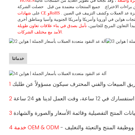
بخبرة واسعة
،
وقد
نجحنا في تطوير
العديد من المنتجات عالية
HUAEN
براءات الاختراع.
جميع المنتجات معتمدة من قبل
حصلت الشركة
شهادات CE وRoHS
على
دأ التعاون المربح للجانبين،
نأمل بصدق في بناء
علاقات تعاون
طويلة
الأمد مع مختلف الشركات.
خدماتنا
4 خدمة OEM & ODM