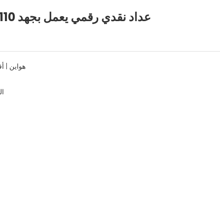
عداد نقدي رقمي يعمل بجهد 110 فولت للكشف عن الأوراق النقدية والعملات
ال