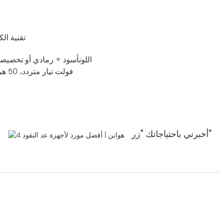
تقنية ال
اللون
أسود + رمادي أو تخصيص
220 فولت تيار متردد، 50 هرتز أو 110 فولت تيار متردد، 60 هرتز أو جهد مزدوج (اختياري)
"زر"
أخبرني باحتياجاتك