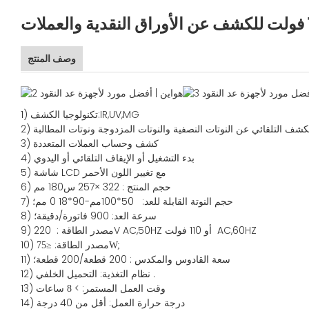
وصف المنتج
UV,MG
IR,
تكنولوجيا الكشف:
1)
كشف التلقائي عن النوتات النصفية والنوتات المزدوجة ونوتات المطالبة
2)
كشف وحساب العملات المتعددة
3)
بدء التشغيل أو الإيقاف التلقائي أو اليدوي
4)
5) شاشة LCD مع تغيير اللون الأحمر
6) حجم المنتج
:
322
×
257
س
180
مم
حجم النوتة القابلة للعد:
50*100مم-90*18
0
مم؛
7)
سرعة العد
: 900
فاتورة/دقيقة؛
8)
AC,60HZ
أو
110 فولت
220V AC,50HZ
مصدر
الطاقة
:
9)
10) مصدر الطاقة:
≤
75W;
سعة
القادوس
والمكدس
:
200
قطعة/200 قطعة؛
11)
.
نظام التغذية:
التحميل
الخلفي
12)
13) وقت العمل المستمر: >
8 ساعات
14) درجة حرارة العمل: أقل من 40 درجة