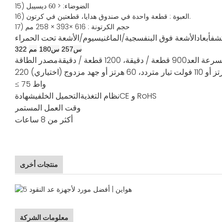
15) الضوضاء: <
60 ديسيبل
قطعة واحدة في صندوق هدايا، قطعتين في كرتون.
16) العبوة
:
حجم
الكرتونة
:
616
×
393
× 2
58
مم
17)
كشف
أبعاد
الأشعة فوق البنفسجية/الماغنيسيوم/الأشعة تحت الحمراء
س
257
س
180
مم
322
سرعة العد
900 قطعة / دقيقة، 1200 قطعة / دقيقة
مصدر الطاقة
≤ 75 واط
CE و RoHS
نظام التغذية
التحميل الخلفي
شهادة
وقت العمل المستمر
أكثر من 8 ساعات
منتجات أخرى
معلومات الشركة