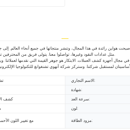
 أصبحت هواين رائدة في هذا المجال، وتنشر منتجاتها في جميع أنحاء العالم. إلى جا
مثل عدادات النقود وغيرها، تواصلوا معنا. يتولى فريق من المحترفين تصميم هواين، مع مراعاة المفاهيم المبتكرة لضمان مواكبتها لتدفق الخدمات.
ي مجال أجهزة كشف العملات. الابتكار هو جوهر القيمة التي نقدمها لعملائنا. ويع
ساسيتان لمستقبل شركتنا. وستركز شركة آنهوي تشنغوانغ للتكنولوجيا الإلكتروني
الاسم التجاري:
تش
شهادة:
سرعة العد:
كشف الأو
لون:
م
مزود الطاقة:
شاشة LCD مع تغيير اللون الأحم