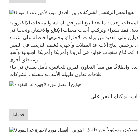
يقع المقر الرئيسي لشركة HUAEN LTD في آنهوي، الصين، وتغطي مساحة 18600 متر مربع، وهي شركة شاملة عالية التقنية متخصصة في مجال يجمع بين البحث
ة، قمنا بشراء وتركيب أحدث معدات الإنتاج والاختبار، ونجحنا في
 العديد من براءات الاختراع، وجميعها حاصلة على اعتماد CE وRoHS.
تُباع منتجات هواين في أوروبا وأمريكا وأمريكا الجنوبية وآسيا
ومناطق أخرى.
. وانطلاقًا من مبدأ التعاون المربح للجانبين، نأمل بصدق في بناء
علاقات تعاون طويلة الأمد مع مختلف الشركات.
خدماتنا
1.