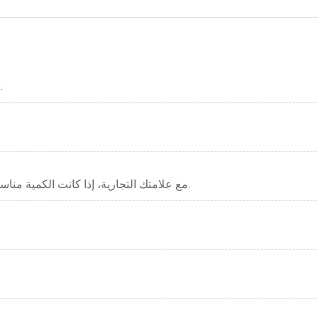
.نحن الشركة المصنعة. مرحبا بكم لزيارة مصنعنا في أي وقت.
علامتنا التجارية هي HUAEN، وهي قادرة على القيام OEM مع علامتك التجارية، إذا كانت الكمية مناسبة.