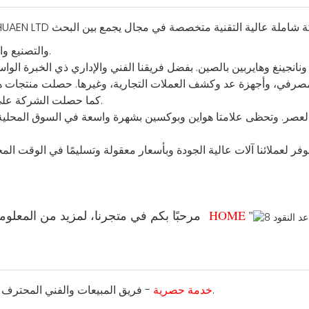
والتصنيع والمبيعات وخدمة ما بعد البيع للمرافق المالية والمنتجات الإلكترونية.
جينغ وهايربين بالصين. بفضل فريقنا الفني والإداري ذي الخبرة الواسع
رفي، وأجهزة عد وكشف العملات التجارية، وغيرها. حصلت منتجات هواين على
كما حصلت الشركة على ترخيص إنتاج آلات عد العملات وأجهزة كشف التزييف في الصين.
ر. وتحظى علامتا هواين وبوكسين بشهرة واسعة في السوق المحلية. كما 
 لعملائنا آلات عالية الجودة وبأسعار معقولة وتسليمًا في الوقت المحدد
"
HOME
مرحبًا بكم في متجرنا، لمزيد من المعلومات، يمكنك النقر على "
- فريق المبيعات والفني المحترف سيكون مسؤولاً عن طلبك.
خدمة حصرية