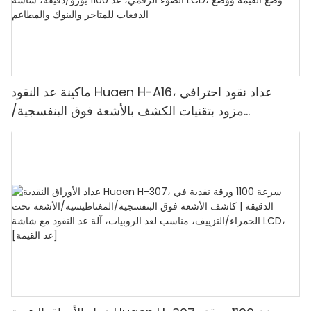
ماكينة عد النقود Huaen H-A16، عداد نقود احترافي
مزود بتقنيات الكشف بالأشعة فوق البنفسجية/
المغناطيسية/الأشعة تحت الحمراء/الضوء الرقمي، عد
1100 يورو/دقيقة، شاشة LCD، وضع القيمة ووضع
الدفعات للمتاجر والبنوك والمطاعم