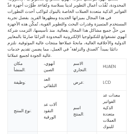
المحدودة، نُفِّذَت أعمال التطوير لدينا بسلاسة وكفاءة. طُوِّرَت أجهزة عدِّ
الفواتير الذكية متعددة العملات الخاصة بالبنوك لتواكب أحدث التطورات
في هذا المجال بميزاتها الجديدة ومظهرها الفريد. بفضل تجربة
المستخدم المتميزة وقدرات البحث والتطوير القوية، تُمكِّن هذه الأجهزة
من حلِّ جميع مشاكل هذا المجال بفعالية. منذ تأسيسها، التزمت شركة
آنهوي تشنغوانغ للتكنولوجيا الإلكترونية المحدودة التزامًا صارمًا بالمعايير
الدولية والأخلاقية العالية، مانحةً عملاءها منتجات عالية الموثوقية. نلتزم
دائمًا بمبدأ "الصدق والنزاهة" في العمل، مما يضمن تقديم خدمات
عالية الجودة لجميع عملائنا.
الاسم
آنهوي،
مكان
HUAEN
التجاري:
الصين
المنشأ:
العد
LCD
عرض:
وظيفة:
التلقائي
معدات عد
الفواتير
آلات عد
الذكية
اسم
النقود
نوع المنتج:
متعددة
المنتج:
الورقية
العملات
للبنوك