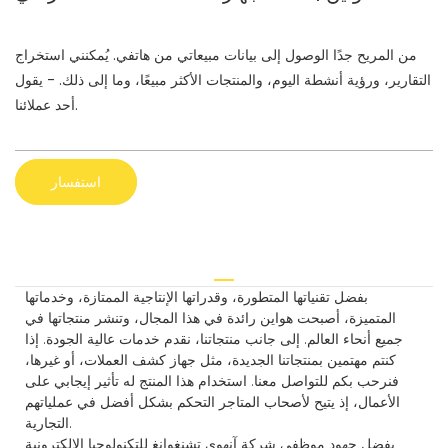
من المريح جدًا الوصول إلى بيانات مبيعاتي من هاتفي. يُمكنني استخراج
التقارير، ورؤية أنشطة اليوم، والمنتجات الأكثر مبيعًا، وما إلى ذلك. - يقول
أحد عملائنا.
استفسار
بفضل تقنياتها المتطورة، وقدراتها الإنتاجية الممتازة، وخدماتها
المتميزة، أصبحت هواين رائدة في هذا المجال، وتنشر منتجاتها في
جميع أنحاء العالم. إلى جانب منتجاتنا، نقدم خدمات عالية الجودة. إذا
كنتم مهتمين بمنتجاتنا الجديدة، مثل جهاز كشف العملات، أو غيرها،
فنرحب بكم للتواصل معنا. استخدام هذا المنتج له تأثير إيجابي على
الأعمال، إذ يتيح لأصحاب المتاجر التحكم بشكل أفضل في عملياتهم
التجارية.
بفضل جهود موظفي شركة آنهوي تشنغوانغ للتكنولوجيا الإلكترونية