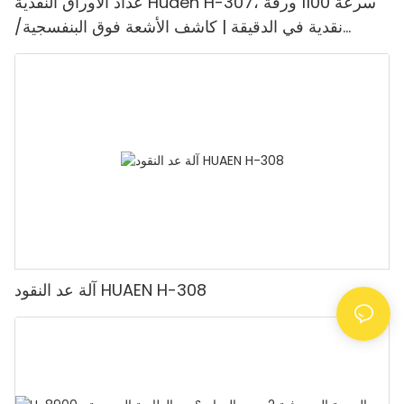
عداد الأوراق النقدية Huaen H-307، سرعة 1100 ورقة
نقدية في الدقيقة | كاشف الأشعة فوق البنفسجية/
المغناطيسية/الأشعة تحت الحمراء/التزييف، مناسب لعد
الروبيات، آلة عد النقود مع شاشة LCD، [عد القيمة]
آلة عد النقود HUAEN H-308