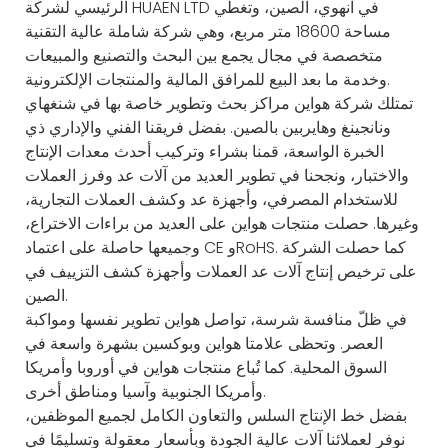
الرئيسي لشركة HUAEN LTD في آنهوي، الصين، وتغطي
مساحة 18600 متر مربع، وهي شركة شاملة عالية التقنية
متخصصة في مجال يجمع بين البحث والتصنيع والمبيعات
وخدمة ما بعد البيع للمرافق المالية والمنتجات الإلكترونية.
تمتلك شركة هواين مراكز بحث وتطوير خاصة بها في شنغهاي
ونانجينغ وهايربين بالصين. بفضل فريقنا الفني والإداري ذي
الخبرة الواسعة، قمنا بشراء وتركيب أحدث معدات الإنتاج
والاختبار، ونجحنا في تطوير العديد من آلات عد وفرز العملات
للاستخدام المصرفي، وأجهزة عد وكشف العملات التجارية،
وغيرها. حصلت منتجات هواين على العديد من براءات الاختراع،
وجميعها حاصلة على اعتماد CE وRoHS. كما حصلت الشركة
على ترخيص إنتاج آلات عد العملات وأجهزة كشف التزييف في
الصين.
في ظلّ منافسة شرسة، تواصل هواين تطوير نفسها ومواكبة
العصر. وتحظى علامتا هواين وبوكسين بشهرة واسعة في
السوق المحلية. كما تُباع منتجات هواين في أوروبا وأمريكا
وأمريكا الجنوبية وآسيا ومناطق أخرى.
بفضل خط الإنتاج السلس والتعاون الكامل لجميع الموظفين،
نوفر لعملائنا آلات عالية الجودة وبأسعار معقولة وتسليمًا في