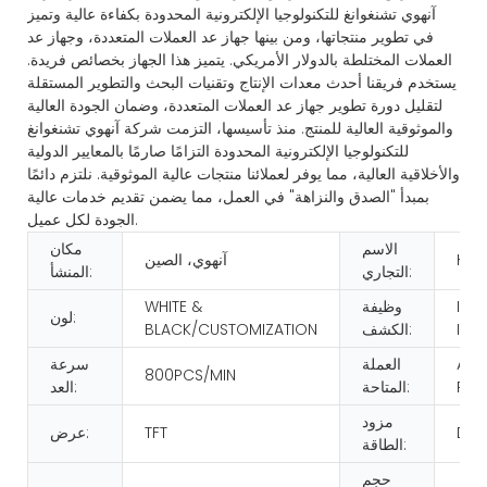
آنهوي تشنغوانغ للتكنولوجيا الإلكترونية المحدودة بكفاءة عالية وتميز
في تطوير منتجاتها، ومن بينها جهاز عد العملات المتعددة، وجهاز عد
العملات المختلطة بالدولار الأمريكي. يتميز هذا الجهاز بخصائص فريدة.
يستخدم فريقنا أحدث معدات الإنتاج وتقنيات البحث والتطوير المستقلة
لتقليل دورة تطوير جهاز عد العملات المتعددة، وضمان الجودة العالية
والموثوقية العالية للمنتج. منذ تأسيسها، التزمت شركة آنهوي تشنغوانغ
للتكنولوجيا الإلكترونية المحدودة التزامًا صارمًا بالمعايير الدولية
والأخلاقية العالية، مما يوفر لعملائنا منتجات عالية الموثوقية. نلتزم دائمًا
بمبدأ "الصدق والنزاهة" في العمل، مما يضمن تقديم خدمات عالية
الجودة لكل عميل.
الاسم
مكان
HUA
آنهوي، الصين
التجاري:
المنشأ:
IR/
وظيفة
WHITE &
لون:
IMA
الكشف:
BLACK/CUSTOMIZATION
AS 
العملة
سرعة
800PCS/MIN
REQ
المتاحة:
العد:
مزود
DC
TFT
عرض:
الطاقة:
حجم