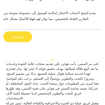
يقدم المنتج لأصحاب الأعمال إمكانية الوصول إلى مجموعة متنوعة من
التقارير القابلة للتخصيص، مما يوفر لهم فهمًا للأعمال بشكل عام.
استفسار
على مر السنين، دأبت هواين على تقديم منتجات عالية الجودة وخدمات
ما بعد البيع فعّالة لعملائها، بهدف تحقيق فوائد لا حصر لها. نبذل قصارى
جهدنا لخدمة عملائنا طوال عملية التصنيع، بدءًا من تصميم المنتج،
ومرورًا بالبحث والتطوير، ووصولًا إلى التسليم. نرحب بكم للتواصل
معنا لمزيد من المعلومات حول منتجنا الجديد، عداد النقود المختلطة، أو
شركتنا. تعتمد شاشة اللمس في هواين على تقنية اللمس، وقد طوّرها
فريق البحث والتطوير المتخصص لدينا خصيصًا لتلبية آلاف
الاستخدامات.
بفضل فريق عملنا ذي الخبرة والاحترافية والكفاءة العالية، تتميز شركة