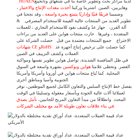
لدينا مراكز بحث وتطوير خاصة بنا في شنغهاي ونانجينغ
HUAEN
وهايربين، الصين. اشترينا
وركبنا
أحدث معدات الإنتاج والاختبار
،
وضممنا
فريقًا فنيًا وإداريًا يتمتع بخبرة واسعة
،
وقد
نجحنا في
تطوير
العديد من المنتجات عالية
القيمة للاستخدام
المصرفي.
&
آلة الفرز،
جهاز
عدّ وكشف
نقود للاستخدام
التجاري
،
للعملات
المتعددة
، وغيرها
. حازت منتجات هواين على العديد من براءات
الاختراع.
جميع المنتجات معتمدة من قبل
حصلت الشركة على
. كما حصلت على ترخيص إنتاج أجهزة عد
شهادات CE وRoHS
العملات وكشف التزييف في الصين.
في ظل المنافسة الشديدة، تواصل هواين تطوير نفسها ومواكبة
العصر. وتحظى علامتا
هواين وبوكسين
بشهرة واسعة في السوق
المحلية.
كما
تُباع منتجات هواين في أوروبا وأمريكا وأمريكا
الجنوبية وآسيا ومناطق أخرى.
بفضل خط الإنتاج السلس والتعاون الكامل لجميع الموظفين، نوفر
لعملائنا آلات عالية الجودة وبأسعار معقولة وتسليمًا في الوقت
المحدد. وانطلاقًا
من
مبدأ التعاون المربح للجانبين،
نأمل بصدق
الأمد مع مختلف الشركات.
في بناء
علاقات تعاون
طويلة