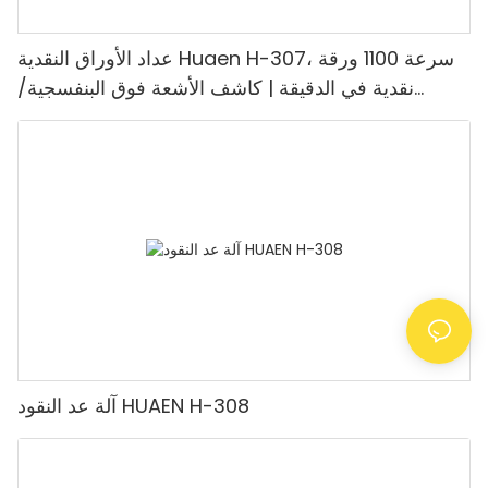
عداد الأوراق النقدية Huaen H-307، سرعة 1100 ورقة
نقدية في الدقيقة | كاشف الأشعة فوق البنفسجية/
المغناطيسية/الأشعة تحت الحمراء/التزييف، مناسب لعد
الروبيات، آلة عد النقود مع شاشة LCD، [عد القيمة]
آلة عد النقود HUAEN H-308