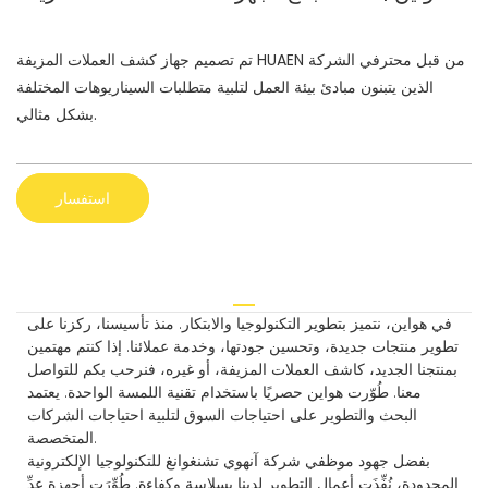
تم تصميم جهاز كشف العملات المزيفة HUAEN من قبل محترفي الشركة
الذين يتبنون مبادئ بيئة العمل لتلبية متطلبات السيناريوهات المختلفة
بشكل مثالي.
استفسار
في هواين، نتميز بتطوير التكنولوجيا والابتكار. منذ تأسيسنا، ركزنا على
تطوير منتجات جديدة، وتحسين جودتها، وخدمة عملائنا. إذا كنتم مهتمين
بمنتجنا الجديد، كاشف العملات المزيفة، أو غيره، فنرحب بكم للتواصل
معنا. طُوّرت هواين حصريًا باستخدام تقنية اللمسة الواحدة. يعتمد
البحث والتطوير على احتياجات السوق لتلبية احتياجات الشركات
المتخصصة.
بفضل جهود موظفي شركة آنهوي تشنغوانغ للتكنولوجيا الإلكترونية
المحدودة، نُفِّذَت أعمال التطوير لدينا بسلاسة وكفاءة. طُوِّرَت أجهزة عدِّ