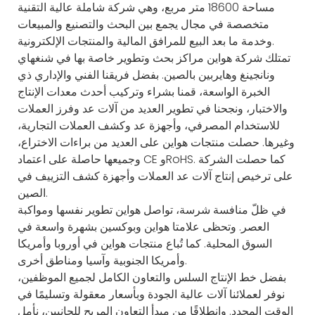
مساحة 18600 متر مربع، وهي شركة شاملة عالية التقنية
متخصصة في مجال يجمع بين البحث والتصنيع والمبيعات
وخدمة ما بعد البيع للمرافق المالية والمنتجات الإلكترونية.
تمتلك شركة هواين مراكز بحث وتطوير خاصة بها في شنغهاي
ونانجينغ وهايربين بالصين. بفضل فريقنا الفني والإداري ذي
الخبرة الواسعة، قمنا بشراء وتركيب أحدث معدات الإنتاج
والاختبار، ونجحنا في تطوير العديد من آلات عد وفرز العملات
للاستخدام المصرفي، وأجهزة عد وكشف العملات التجارية،
وغيرها. حصلت منتجات هواين على العديد من براءات الاختراع،
وجميعها حاصلة على اعتماد CE وRoHS. كما حصلت الشركة
على ترخيص إنتاج آلات عد العملات وأجهزة كشف التزييف في
الصين.
في ظلّ منافسة شرسة، تواصل هواين تطوير نفسها ومواكبة
العصر. وتحظى علامتا هواين وبوكسين بشهرة واسعة في
السوق المحلية. كما تُباع منتجات هواين في أوروبا وأمريكا
وأمريكا الجنوبية وآسيا ومناطق أخرى.
بفضل خط الإنتاج السلس والتعاون الكامل لجميع الموظفين،
نوفر لعملائنا آلات عالية الجودة وبأسعار معقولة وتسليمًا في
الوقت المحدد. وانطلاقًا من مبدأ التعاون المربح للجانبين، نأمل