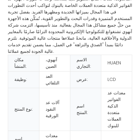
الفواتير الذكية متعددة العملات الخاصة بالبنوك لتواكب أحدث التطورات
في هذا المجال بميزاتها الجديدة ومظهرها الفريد. بفضل تجربة
المستخدم المتميزة وقدرات البحث والتطوير القوية، تُمكِّن هذه الأجهزة
من حلِّ جميع مشاكل هذا المجال بفعالية. منذ تأسيسها، التزمت شركة
آنهوي تشنغوانغ للتكنولوجيا الإلكترونية المحدودة التزامًا صارمًا بالمعايير
الدولية والأخلاقية العالية، مانحةً عملاءها منتجات عالية الموثوقية. نلتزم
دائمًا بمبدأ "الصدق والنزاهة" في العمل، مما يضمن تقديم خدمات
عالية الجودة لجميع عملائنا.
الاسم
آنهوي،
مكان
HUAEN
التجاري:
الصين
المنشأ:
العد
LCD
عرض:
وظيفة:
التلقائي
معدات عد
الفواتير
آلات عد
الذكية
اسم
النقود
نوع المنتج:
متعددة
المنتج:
الورقية
العملات
للبنوك
معدات
اسم: