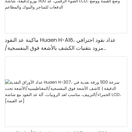
ماكينة عد النقود Huaen H-A16، عداد نقود احترافي
مزود بتقنيات الكشف بالأشعة فوق البنفسجية/
المغناطيسية/الأشعة تحت الحمراء/الضوء الرقمي، عد
1100 يورو/دقيقة، شاشة LCD، وضع القيمة ووضع
الدفعات للمتاجر والبنوك والمطاعم