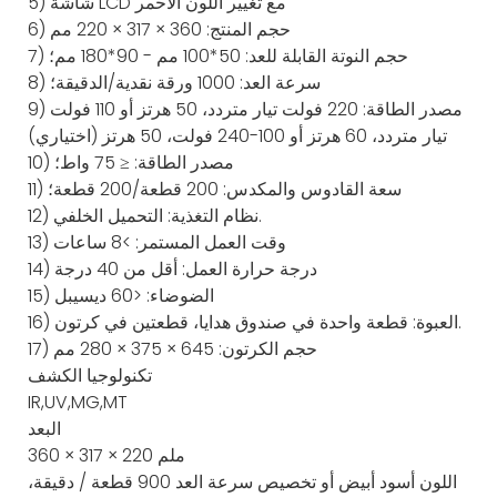
5) شاشة LCD مع تغيير اللون الأحمر
6) حجم المنتج: 360 × 317 × 220 مم
7) حجم النوتة القابلة للعد: 50*100 مم - 90*180 مم؛
8) سرعة العد: 1000 ورقة نقدية/الدقيقة؛
9) مصدر الطاقة: 220 فولت تيار متردد، 50 هرتز أو 110 فولت
تيار متردد، 60 هرتز أو 100-240 فولت، 50 هرتز (اختياري)
10) مصدر الطاقة: ≤ 75 واط؛
11) سعة القادوس والمكدس: 200 قطعة/200 قطعة؛
12) نظام التغذية: التحميل الخلفي.
13) وقت العمل المستمر: >8 ساعات
14) درجة حرارة العمل: أقل من 40 درجة
15) الضوضاء: <60 ديسيبل
16) العبوة: قطعة واحدة في صندوق هدايا، قطعتين في كرتون.
17) حجم الكرتون: 645 × 375 × 280 مم
تكنولوجيا الكشف
IR,UV,MG,MT
البعد
360 × 317 × 220 ملم
اللون
أسود أبيض أو تخصيص
سرعة العد
900 قطعة / دقيقة،