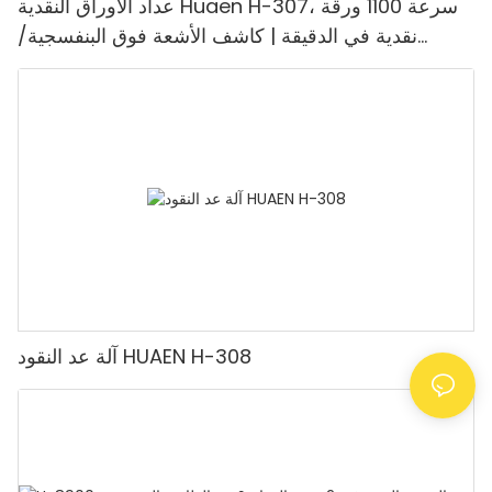
عداد الأوراق النقدية Huaen H-307، سرعة 1100 ورقة
نقدية في الدقيقة | كاشف الأشعة فوق البنفسجية/
المغناطيسية/الأشعة تحت الحمراء/التزييف، مناسب لعد
الروبيات، آلة عد النقود مع شاشة LCD، [عد القيمة]
آلة عد النقود HUAEN H-308