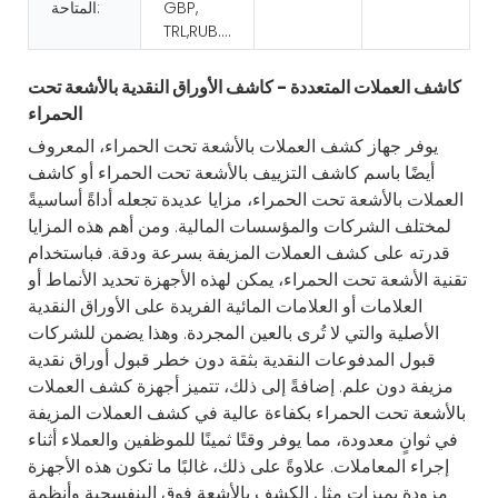
GBP,
المتاحة:
TRL,RUB....
كاشف العملات المتعددة - كاشف الأوراق النقدية بالأشعة تحت
الحمراء
يوفر جهاز كشف العملات بالأشعة تحت الحمراء، المعروف
أيضًا باسم كاشف التزييف بالأشعة تحت الحمراء أو كاشف
العملات بالأشعة تحت الحمراء، مزايا عديدة تجعله أداةً أساسيةً
لمختلف الشركات والمؤسسات المالية. ومن أهم هذه المزايا
قدرته على كشف العملات المزيفة بسرعة ودقة. فباستخدام
تقنية الأشعة تحت الحمراء، يمكن لهذه الأجهزة تحديد الأنماط أو
العلامات أو العلامات المائية الفريدة على الأوراق النقدية
الأصلية والتي لا تُرى بالعين المجردة. وهذا يضمن للشركات
قبول المدفوعات النقدية بثقة دون خطر قبول أوراق نقدية
مزيفة دون علم. إضافةً إلى ذلك، تتميز أجهزة كشف العملات
بالأشعة تحت الحمراء بكفاءة عالية في كشف العملات المزيفة
في ثوانٍ معدودة، مما يوفر وقتًا ثمينًا للموظفين والعملاء أثناء
إجراء المعاملات. علاوةً على ذلك، غالبًا ما تكون هذه الأجهزة
مزودة بميزات مثل الكشف بالأشعة فوق البنفسجية وأنظمة