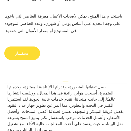
باستخدام هذا المنتج، يمكن لأصحاب الأعمال معرفة العناصر التي باعوها
على وجه التحديد على أساس يومي أو شهري، وعدد العناصر الموجودة
في المستودع أو مقدار الأموال التي حققوها.
استفسار
بفضل تقنياتها المتطورة، وقدراتها الإنتاجية الممتازة، وخدماتها
المتميزة، أصبحت هواين رائدة في هذا المجال، ووسّعت انتشارها
عالميًا. إلى جانب منتجاتنا، نقدم خدمات عالية الجودة. لقد استثمرنا
الكثير في البحث والتطوير، مما أثمر عن تطوير جهاز عداد النقود.
بفضل فريقنا المبتكر والمجتهد، نضمن لعملائنا أفضل المنتجات، وأفضل
الأسعار، وأشمل الخدمات. نرحب باستفساراتكم. يتميز المنتج بسرعة
نقل البيانات، حيث يعتمد على أحدث المعالجات عالية الأداء، مع تشغيل
سلس لنقل البيانات بسرعة.