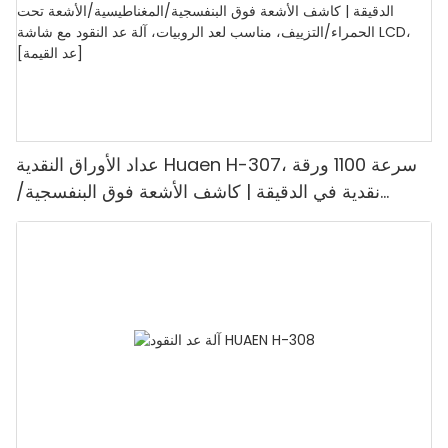
عداد الأوراق النقدية Huaen H-307، سرعة 1100 ورقة
نقدية في الدقيقة | كاشف الأشعة فوق البنفسجية/
المغناطيسية/الأشعة تحت الحمراء/التزييف، مناسب لعد
الروبيات، آلة عد النقود مع شاشة LCD، [عد القيمة]