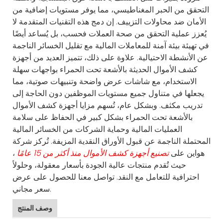
التحقق من الحبر المغناطيسي، مما يوفر مستويات إضافية من
الأمان ضد محاولات التزييف. إن دمج هذه التقنيات المتقدمة لا
يُعزز عملية التحقق من صحة العملات فحسب، بل يُساعد أيضًا
في تهيئة بيئة آمنة للمعاملات المالية مع تقليل الخسائر الناجمة
عن الأنشطة الاحتيالية. علاوة على ذلك، تتميز العديد من
أجهزة
كشف الأموال الحديثة بالأشعة تحت الحمراء
بواجهات سهلة
الاستخدام، مع شاشات عرض واضحة وتنبيهات صوتية، مما
يجعلها في متناول جميع مستويات الموظفين دون الحاجة إلى
تدريب مكثف. وبشكل عام، تُسهم مزايا أجهزة كشف الأموال
بالأشعة تحت الحمراء بشكل كبير في الحفاظ على سلامة
العمليات المالية وحماية الشركات من الخسائر المالية
المحتملة الناجمة عن قبول الأوراق النقدية المزيفة. تُركز شركة
هواين على
تصنيع أجهزة كشف الأموال منذ أكثر من 15 عامًا
،
حيث تُقدم منتجات عالية الجودة بأسعار معقولة، وحلولاً
احترافية للتعامل مع النقد. تواصل معنا للحصول على عرض
سعر مجاني.
وصف المنتج