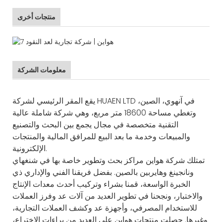
منتجات أخرى
معلومات الشركة
يقع المقر الرئيسي لشركة HUAEN LTD في آنهوي، الصين،
وتغطي مساحة 18600 متر مربع، وهي شركة شاملة عالية
التقنية متخصصة في مجال يجمع بين البحث والتصنيع
والمبيعات وخدمة ما بعد البيع للمرافق المالية والمنتجات
الإلكترونية.
تمتلك شركة هواين مراكز بحث وتطوير خاصة بها في شنغهاي
ونانجينغ وهايربين بالصين. بفضل فريقنا الفني والإداري ذي
الخبرة الواسعة، قمنا بشراء وتركيب أحدث معدات الإنتاج
والاختبار، ونجحنا في تطوير العديد من آلات عد وفرز العملات
للاستخدام المصرفي، وأجهزة عد وكشف العملات التجارية،
وغيرها. حصلت منتجات هواين على العديد من براءات الاختراع،