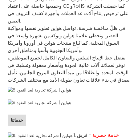
وجميعها حاصلة على اعتماد CE وRoHS. كما حصلت الشركة
على ترخيص إنتاج آلات عد العملات وأجهزة كشف التزييف في
الصين.
في ظلّ منافسة شرسة، تواصل هواين تطوير نفسها ومواكبة
العصر. وتحظى علامتا هواين وبوكسين بشهرة واسعة في
السوق المحلية. كما تُباع منتجات هواين في أوروبا وأمريكا
وأمريكا الجنوبية وآسيا ومناطق أخرى.
بفضل خط الإنتاج السلس والتعاون الكامل لجميع الموظفين،
نوفر لعملائنا آلات عالية الجودة وبأسعار معقولة وتسليمًا في
الوقت المحدد. وانطلاقًا من مبدأ التعاون المربح للجانبين، نأمل
بصدق في بناء علاقات تعاون طويلة الأمد مع مختلف الشركات.
خدماتنا
خدمة حصرية
- فريق
1.