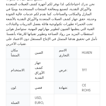
نحن ندرك احتياجاتكم، لذا نوفر لكم أجهزة كشف العملات المتعددة
والأوراق النقدية، لتصنيع ومعالجة المنتجات المستخدمة يوميًا في
المنازل والمكاتب والصناعات. كما نقدم لكم خدمات عالية الجودة
وحديثة. حقق
جهاز كشف العملات المتعددة والأوراق النقدية بالأشعة
تحت الحمراء
تطورات تكنولوجية هائلة بفضل التدريبات والتبادلات
الفنية التي ينظمها الفنيون لتطوير مهاراتهم المهنية. ستواصل هواين
استقطاب المزيد من رواد الصناعة وتطوير تقنياتها للارتقاء بأنفسنا.
نأمل في تحقيق هدفنا المتمثل في الإنتاج المستقل دون الاعتماد على
تقنيات الآخرين.
الاسم
مكان
HUAEN
الصين
التجاري:
المنشأ:
جهاز
كشف
TFT
عرض:
الاستخدام:
الأوراق
النقدية
CE
شهادة:
فضي
لون:
ROHS
USD,
EURO,
العملة