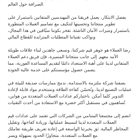
الصرافة حول العالم.
بفضل الابتكار، يعمل فريقنا من المهندسين المتفانين باستمرار على
تطوير منتجاتنا وتحسينها لتتكيف مع تصاميم العملات المتطورة
باستمرار وميزات الأمان الناشئة. نفخر بكوننا سبّاقين في هذا المجال،
ونواكب تقنياتنا المتطلبات المتزايدة للقطاع المالي.
رضا العملاء هو جوهر قيم شركتنا، ونسعى جاهدين لبناء علاقات طويلة
الأمد معهم. إلى جانب منتجاتنا المتميزة، فإن فريق دعم العملاء
المتفاني لدينا على أهبة الاستعداد دائمًا لتقديم المساعدة الفورية، مما
يضمن حصول مؤسستكم على خدمة عالية الجودة.
بصفتنا شركة ملتزمة بالاستدامة، ندمج ممارسات صديقة للبيئة في
عمليات التصنيع لدينا، ونُحسّن كفاءة الطاقة ونستخدم مواد قابلة لإعادة
التدوير كلما أمكن. باختياركم عدادات العملات المتعددة من هواين،
تُساهمون في مستقبل أكثر خضرة مع الاستفادة من أحدث التقنيات.
انضم إلى مجتمعنا المتنامي من الشركات التي تعتمد على عدادات قيم
العملات المتعددة لدينا لتبسيط عملياتها، وزيادة كفاءتها، وتقليل
المخاطر المالية. ثق بخبرتنا الواسعة في إعادة تعريف طريقة تعاملك
مع العملات المتعددة، متجاوزًا الحدود بسهولة ويسر.