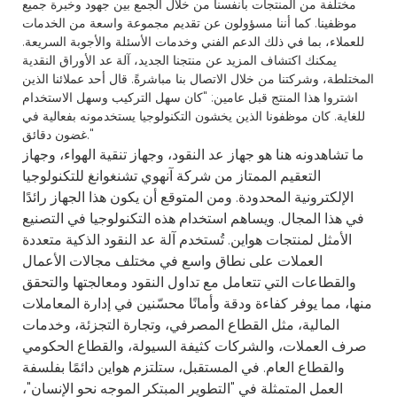
مختلفة من المنتجات بأنفسنا من خلال الجمع بين جهود وخبرة جميع
موظفينا. كما أننا مسؤولون عن تقديم مجموعة واسعة من الخدمات
للعملاء، بما في ذلك الدعم الفني وخدمات الأسئلة والأجوبة السريعة.
يمكنك اكتشاف المزيد عن منتجنا الجديد، آلة عد الأوراق النقدية
المختلطة، وشركتنا من خلال الاتصال بنا مباشرةً. قال أحد عملائنا الذين
اشتروا هذا المنتج قبل عامين: "كان سهل التركيب وسهل الاستخدام
للغاية. كان موظفونا الذين يخشون التكنولوجيا يستخدمونه بفعالية في
غضون دقائق."
ما تشاهدونه هنا هو جهاز عد النقود، وجهاز تنقية الهواء، وجهاز
التعقيم الممتاز من شركة آنهوي تشنغوانغ للتكنولوجيا
الإلكترونية المحدودة. ومن المتوقع أن يكون هذا الجهاز رائدًا
في هذا المجال. ويساهم استخدام هذه التكنولوجيا في التصنيع
الأمثل لمنتجات هواين. تُستخدم آلة عد النقود الذكية متعددة
العملات على نطاق واسع في مختلف مجالات الأعمال
والقطاعات التي تتعامل مع تداول النقود ومعالجتها والتحقق
منها، مما يوفر كفاءة ودقة وأمانًا محسّنين في إدارة المعاملات
المالية، مثل القطاع المصرفي، وتجارة التجزئة، وخدمات
صرف العملات، والشركات كثيفة السيولة، والقطاع الحكومي
والقطاع العام. في المستقبل، ستلتزم هواين دائمًا بفلسفة
العمل المتمثلة في "التطوير المبتكر الموجه نحو الإنسان"،