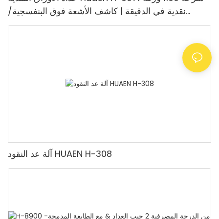
نقدية في الدقيقة | كاشف الأشعة فوق البنفسجية/
المغناطيسية/الأشعة تحت الحمراء/التزييف، مناسب لعد
الروبيات، آلة عد النقود مع شاشة LCD، [عد القيمة]
آلة عد النقود HUAEN H-308