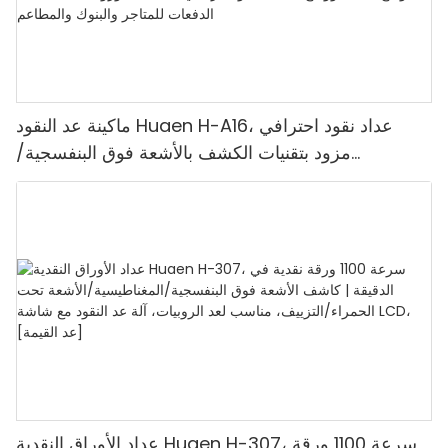
ماكينة عد النقود Huaen H-A16، عداد نقود احترافي
مزود بتقنيات الكشف بالأشعة فوق البنفسجية/
المغناطيسية/الأشعة تحت الحمراء/الضوء الرقمي، عد
1100 يورو/دقيقة، شاشة LCD، وضع القيمة ووضع
الدفعات للمتاجر والبنوك والمطاعم
عداد الأوراق النقدية Huaen H-307، سرعة 1100 ورقة