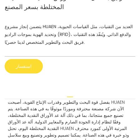
المختلطة بسعر المصنع
يتضمن إنجاز مشروع HUAEN العديد من التقنيات، مثل القياسات الحيوية،
وتحديد الهوية بموجات الراديو (RFID)، والدفع الذاتي. ويُنفّذ هذه التقنيات
فريق البحث والتطوير المتخصص لدينا حصريًا.
استفسار
بفضل قوة البحث والتطوير وقدرات الإنتاج القوية، أصبحت HUAEN
الآن شركة مصنعة محترفة وموردًا موثوقًا به في هذه الصناعة. يتم
تصنيع جميع منتجاتنا، بما في ذلك آلة عد الأوراق النقدية المختلطة،
وفقًا لنظام إدارة الجودة الصارم والمعايير الدولية. آلة عد الأوراق
النقدية المختلطة اليوم، تحتل HUAEN المرتبة الأولى كمورد محترف
وذو خبرة في هذه الصناعة. يمكننا تصميم وتطوير وتصنيع وبيع سلاسل