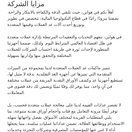
مزايا الشركة
أهلاً بكم في هواين، حيث تلتقي الدقة والكفاءة بالابتكار والراحة.
بصفتنا مزودًا رائدًا في قطاع التكنولوجيا المالية، نتخصص في تطوير
وتوزيع أحدث آلات عد العملات وقيمها المتعددة.
في هواين، نتفهم التحديات والتعقيدات المرتبطة بإدارة عملات متعددة
في ظل اقتصادنا العالمي المترابط اليوم. ولذلك، صممنا أجهزتنا
المتطورة لإحداث ثورة في طريقة احتساب الشركات للعملات
المختلفة والتحقق منها وإدارتها بسهولة.
تتميز ماكينات عد العملات المتعددة لدينا بمجموعة من الميزات
المتقدمة التي تميزها عن أجهزة العد التقليدية. بدقة لا مثيل لها،
تستطيع أجهزتنا عد وكشف الأوراق النقدية المزيفة من عملات مختلفة
في آنٍ واحد، مما يوفر لك وقتًا ثمينًا ويضمن لك دقة قصوى في
المعاملات.
لا تقتصر عدادات القيمة لدينا على معالجة عملات متعددة فحسب، بل
توفر أيضًا مرونة التعامل مع فئات وأحجام أوراق نقدية متنوعة، بما
يلبي المتطلبات الفريدة لمختلف الأسواق. بفضل واجهاتها سهلة
الاستخدام ووظائفها الفعّالة، تضمن عداداتنا عمليات سلسة، مما يجعلها
أداة لا غنى عنها للمؤسسات المصرفية وشركات التجزئة وخدمات