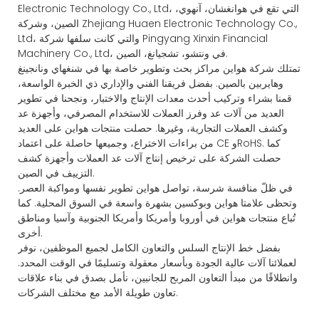
Electronic Technology Co., Ltd، التي تقع في هوانغشان، آنهوي،
الصين، وشركة Zhejiang Huaen Electronic Technology Co.,
Ltd، والتي كانت سلفها شركة Pingyang Xinxin Financial
Machinery Co., Ltd، في ونتشو، تشجيانغ، الصين.
تمتلك شركة هواين مراكز بحث وتطوير خاصة بها في شنغهاي ونانجينغ
وهايربين بالصين. بفضل فريقنا الفني والإداري ذي الخبرة الواسعة،
قمنا بشراء وتركيب أحدث معدات الإنتاج والاختبار، ونجحنا في تطوير
العديد من آلات عد وفرز العملات للاستخدام المصرفي، وأجهزة عد
وكشف العملات التجارية، وغيرها. حصلت منتجات هواين على العديد
من براءات الاختراع، وجميعها حاصلة على اعتماد CE وRoHS. كما
حصلت الشركة على ترخيص إنتاج آلات عد العملات وأجهزة كشف
التزييف في الصين.
في ظلّ منافسة شرسة، تواصل هواين تطوير نفسها ومواكبة العصر.
وتحظى علامتا هواين وبوكسين بشهرة واسعة في السوق المحلية. كما
تُباع منتجات هواين في أوروبا وأمريكا وأمريكا الجنوبية وآسيا ومناطق
أخرى.
بفضل خط الإنتاج السلس والتعاون الكامل لجميع الموظفين، نوفر
لعملائنا آلات عالية الجودة وبأسعار معقولة وتسليمًا في الوقت المحدد.
وانطلاقًا من مبدأ التعاون المربح للجانبين، نأمل بصدق في بناء علاقات
تعاون طويلة الأمد مع مختلف الشركات.