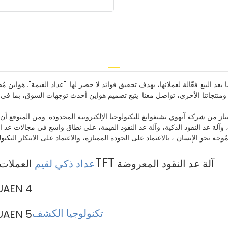
 البيع فعّالة لعملائها، بهدف تحقيق فوائد لا حصر لها. "عداد القيمة". هواين مُ
نتجاتنا الأخرى، تواصل معنا. يتبع تصميم هواين أحدث توجهات السوق، بما في ذل
ممتاز من شركة آنهوي تشنغوانغ للتكنولوجيا الإلكترونية المحدودة. ومن المتوقع أن
، وآلة عد النقود الذكية، وآلة عد النقود القيمة، على نطاق واسع في مجالات عد 
مُوجه نحو الإنسان"، بالاعتماد على الجودة الممتازة، والاعتماد على الابتكار التك
TFT
آلة عد النقود المعروضة
عداد ذكي لقيم
العملات 
تكنولوجيا الكشف