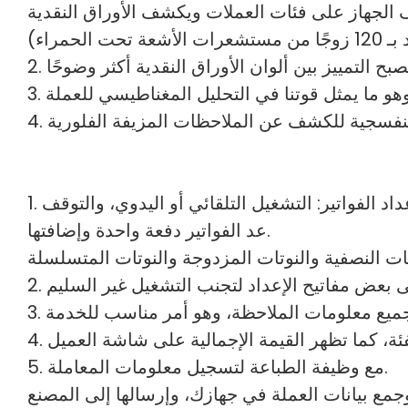
ة اختراع، بدقة تصل إلى 99.99%، مع كشف فائق. يتعرف الجهاز على فئات العملات ويكشف الأوراق النقدية
داد الفواتير: التشغيل التلقائي أو اليدوي، والتوقف
عد الفواتير دفعة واحدة وإضافتها.
ات النصفية والنوتات المزدوجة والنوتات المتسلسلة
5. مع وظيفة الطباعة لتسجيل معلومات المعاملة.
وجمع بيانات العملة في جهازك، وإرسالها إلى المصنع