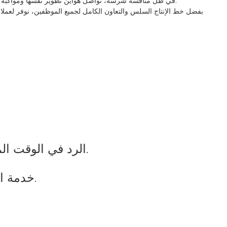
في ظلّ منافسة شرسة، تواصل هواين تطوير نفسها ومواكبة العصر. وتحظى علامتا هواين وبوكسين بشهرة واسعة في السوق المحلية. كما تُباع منتجات هواين في أوروبا وأمريكا وأمريكا الجنوبية وآسيا ومناطق أخرى.
بفضل خط الإنتاج السلس والتعاون الكامل لجميع الموظفين، نوفر لعملائنا 
2 الرد في الوقت المناسب - سوف نقوم بالرد على استفسارك في 12 ساعة، وقت العمل لدينا هو 24 ساعة.
3 خدمة الاستفسار - سيتم توفير ورقة بيانات المنتج التفصيلية وقائمة الأسعار والصورة والشهادة.