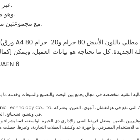
عبر البريد الإلكتروني. لا حاجة لإرسال العملة إلى المصنع.
7. قم بترقية البرنامج باستخدام USB، وهو مناسب للترقية.
8. مع مجموعتين من وحدة المعالجة المركزية، يصبح النظام أكثر قوة.
سلفها شركة Pingyang Xinxin Financial Machinery Co., Ltd، في ونتشو، تشجيانغ، الصين.
ربين بالصين. بفضل فريقنا الفني والإداري ذي الخبرة الواسعة، قمنا بشراء وتر
لاستخدام المصرفي، وأجهزة عد وكشف العملات التجارية، وغيرها. حصلت منتجات هواين على العديد من برا