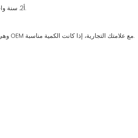
أ2. سنة واحدة لقطع الغيار والتكنولوجيا إلى جانبك إذا لزم الأمر.
A3. علامتنا التجارية هي HUAEN، وهي قادرة على القيام OEM مع علامتك التجارية، إذا كانت الكمية مناسبة.