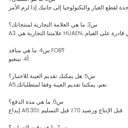
س3. ما هي العلامة التجارية لمنتجاتك؟
س4. ما هي منافذ FOB؟
أ4. نينغبو.
س5. هل يمكنك تقديم العينة للاختبار؟
A5.نعم، يمكننا تقديم العينة وفقا لمتطلباتك.
س6. ما هي مدة الدفع؟
إيداع A6.30٪ قبل الإنتاج ورصيد 70٪ قبل التسليم.
س7.ما هو وقت التسليم؟