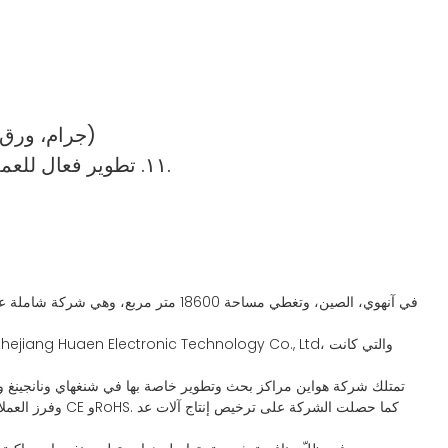
10. معايرة سهلة، فقط عد 3 أنواع من الورق الأبيض (ورق A4 80 جرام، ورق مطلي باللون الأبيض 80 جرام و120 جرام)
١١. تطوير فعال للعملة الجديدة. كل ما تحتاجه هو بيانات العميل، ويمكن إكمال برنامج التشغيل خلال ٢٤ ساعة من استلام البيانات.
تمتلك شركة هواين مراكز بحث وتطوير خاصة بها في شنغهاي ونانجينغ وهاي
وفرز العملات ل