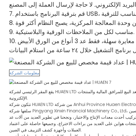
9. مناسب لكل من الملاحظات الورقية والبلاستيكية.
معلومات الشركة
يقع المقر الرئيسي لشركة HUAEN LTD في آنهوي، الصين، وتغطي مساحة 18600 متر مربع، وهي شركة شاملة عالية التقنية متخصصة في مجال يجمع بين البحث والتصنيع والمبيعات وخدمة ما بعد البيع للمرافق المالية والمنتجات
الإلكترونية.
تتكون شركة HUAEN LTD من شركة Anhui Province Huaen Electronic Technology Co., Ltd، التي تقع في هوانغشان، آنهوي، الصين، وشركة Zhejiang Huaen Electronic Technology Co., Ltd، والتي كانت
كيب أحدث معدات الإنتاج والاختبار، ونجحنا في تطوير العديد من آلات عد
ءات الاختراع، وجميعها حاصلة على اعتماد CE وRoHS. كما حصلت الشركة على ترخيص إنتاج آلات عد
العملات وأجهزة كشف التزييف في الصين.