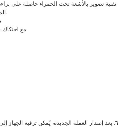
المزيفة من خلال صورة الأشعة تحت الحمراء. (الجهاز مزود بـ 120 زوجًا من مستشعرات الأشعة تحت الحمراء).
2. تقنية الصورة الملونة، مع 4 أزواج من مستشعر الألوان، يصبح التمييز بين ألوان الأوراق النقدية أكثر وضوحًا.
3. مع احتكاك عجلة الصوف الثابتة، لتجنب التداخل الكهرومغناطيسي، وهو ما يمثل قوتنا في التحليل المغناطيسي للعملة.
٦. بعد إصدار العملة الجديدة، يُمكن ترقية الجهاز 