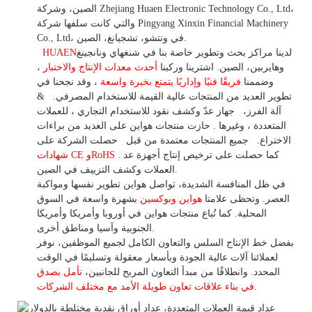
الصين، وشركة Zhejiang Huaen Electronic Technology Co., Ltd،
والتي كانت سلفها شركة Pingyang Xinxin Financial Machinery
Co., Ltd، في ونتشو، تشجيانغ، الصين.
لدينا مراكز بحث وتطوير خاصة بنا في شنغهاي ونانجينغ
HUAEN
وهايربين، الصين. اشترينا
وركبنا
أحدث معدات الإنتاج والاختبار
،
وضممنا
فريقًا فنيًا وإداريًا يتمتع بخبرة واسعة
،
وقد
نجحنا في
تطوير
العديد من المنتجات عالية
القيمة للاستخدام
المصرفي.
&
آلة الفرز،
جهاز
عدّ وكشف
نقود للاستخدام
التجاري
،
للعملات
المتعددة
، وغيرها
. حازت منتجات هواين على العديد من براءات
الاختراع.
جميع المنتجات معتمدة من قبل
حصلت الشركة على
. كما حصلت على ترخيص إنتاج أجهزة عد
شهادات CE وRoHS
العملات وكشف التزييف في الصين.
في ظل المنافسة الشديدة، تواصل هواين تطوير نفسها ومواكبة
العصر. وتحظى علامتا
هواين وبوكسين
بشهرة واسعة في السوق
المحلية.
كما
تُباع منتجات هواين في أوروبا وأمريكا وأمريكا
الجنوبية وآسيا ومناطق أخرى.
بفضل خط الإنتاج السلس والتعاون الكامل لجميع الموظفين، نوفر
لعملائنا آلات عالية الجودة وبأسعار معقولة وتسليمًا في الوقت
المحدد. وانطلاقًا
من
مبدأ التعاون المربح للجانبين،
نأمل بصدق
الأمد مع مختلف الشركات.
في بناء
علاقات تعاون
طويلة