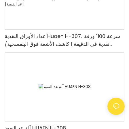
عداد الأوراق النقدية Huaen H-307، سرعة 1100 ورقة
نقدية في الدقيقة | كاشف الأشعة فوق البنفسجية/
المغناطيسية/الأشعة تحت الحمراء/التزييف، مناسب لعد
الروبيات، آلة عد النقود مع شاشة LCD، [عد القيمة]
آلة عد النقود HUAEN H-308