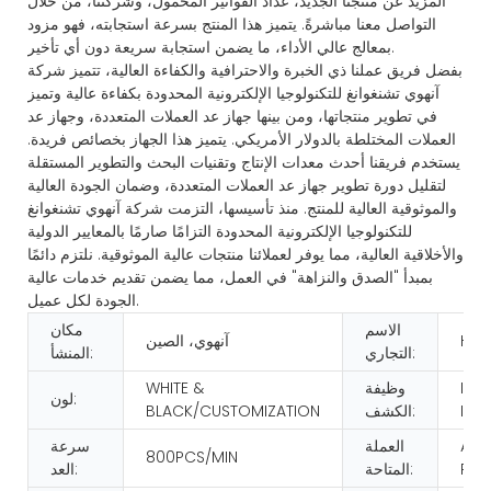
المزيد عن منتجنا الجديد، عداد الفواتير المحمول، وشركتنا، من خلال
التواصل معنا مباشرةً. يتميز هذا المنتج بسرعة استجابته، فهو مزود
بمعالج عالي الأداء، ما يضمن استجابة سريعة دون أي تأخير.
بفضل فريق عملنا ذي الخبرة والاحترافية والكفاءة العالية، تتميز شركة
آنهوي تشنغوانغ للتكنولوجيا الإلكترونية المحدودة بكفاءة عالية وتميز
في تطوير منتجاتها، ومن بينها جهاز عد العملات المتعددة، وجهاز عد
العملات المختلطة بالدولار الأمريكي. يتميز هذا الجهاز بخصائص فريدة.
يستخدم فريقنا أحدث معدات الإنتاج وتقنيات البحث والتطوير المستقلة
لتقليل دورة تطوير جهاز عد العملات المتعددة، وضمان الجودة العالية
والموثوقية العالية للمنتج. منذ تأسيسها، التزمت شركة آنهوي تشنغوانغ
للتكنولوجيا الإلكترونية المحدودة التزامًا صارمًا بالمعايير الدولية
والأخلاقية العالية، مما يوفر لعملائنا منتجات عالية الموثوقية. نلتزم دائمًا
بمبدأ "الصدق والنزاهة" في العمل، مما يضمن تقديم خدمات عالية
الجودة لكل عميل.
الاسم
مكان
HUA
آنهوي، الصين
التجاري:
المنشأ:
IR/
وظيفة
WHITE &
لون:
IMA
الكشف:
BLACK/CUSTOMIZATION
AS 
العملة
سرعة
800PCS/MIN
REQ
المتاحة:
العد: