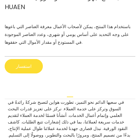
HUAEN
باستخدام هذا المنتج، يمكن لأصحاب الأعمال معرفة العناصر التي باعوها
على وجه التحديد على أساس يومي أو شهري، وعدد العناصر الموجودة
في المستودع أو مقدار الأموال التي حققوها.
استفسار
في سعيها الدائم نحو التميز، تطورت هواين لتصبح شركةً رائدةً في
السوق وتركز على خدمة العملاء. نركز على تعزيز قدرات البحث
العلمي وإتمام أعمال الخدمات. أنشأنا قسمًا لخدمة العملاء لتقديم
خدمات سريعة لعملائنا، بما في ذلك إشعارات تتبع الطلبات. كاشف
النقود الورقية. نبذل قصارى جهدنا لخدمة عملائنا طوال عملية الإنتاج،
بدءًا من تصميم المنتج، ومرورًا بالبحث والتطوير، ووصولًا إلى التسليم.