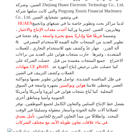
الصين، وشركة Zhejiang Huaen Electronic Technology Co., Ltd،
والتي كانت سلفها شركة Pingyang Xinxin Financial Machinery
Co., Ltd، في ونتشو، تشجيانغ، الصين.
لدينا مراكز بحث وتطوير خاصة بنا في شنغهاي ونانجينغ
HUAEN
وهايربين، الصين. اشترينا
وركبنا
أحدث معدات الإنتاج والاختبار
،
وضممنا
فريقًا فنيًا وإداريًا يتمتع بخبرة واسعة
،
وقد
نجحنا في
تطوير
العديد من المنتجات عالية
القيمة للاستخدام
المصرفي.
&
آلة الفرز،
جهاز
عدّ وكشف
نقود للاستخدام
التجاري
،
للعملات
المتعددة
، وغيرها
. حازت منتجات هواين على العديد من براءات
الاختراع.
جميع المنتجات معتمدة من قبل
حصلت الشركة على
. كما حصلت على ترخيص إنتاج أجهزة عد
شهادات CE وRoHS
العملات وكشف التزييف في الصين.
في ظل المنافسة الشديدة، تواصل هواين تطوير نفسها ومواكبة
العصر. وتحظى علامتا
هواين وبوكسين
بشهرة واسعة في السوق
المحلية.
كما
تُباع منتجات هواين في أوروبا وأمريكا وأمريكا
الجنوبية وآسيا ومناطق أخرى.
بفضل خط الإنتاج السلس والتعاون الكامل لجميع الموظفين، نوفر
لعملائنا آلات عالية الجودة وبأسعار معقولة وتسليمًا في الوقت
المحدد. وانطلاقًا
من
مبدأ التعاون المربح للجانبين،
نأمل بصدق
الأمد مع مختلف الشركات.
في بناء
علاقات تعاون
طويلة