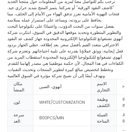
نرحب بكم للتواصل معنا لمزيد من المعلومات حول منتجنا الجديد
"كاشف النقود الورقية" أو شركتنا. يتميز المنتج بتبديد حراري جيد.
فتحات التهوية الأمامية تعزز تدفق الهواء من الأمام إلى الخلف، مما
يحافظ على برودته، ويساعد على استمرار عمله بسلاسة.
بفضل سنوات من البحث الدؤوب، واعتمادًا على تكنولوجيا البحث
والتطوير المتطورة وتحديد موقعها الدقيق في السوق، ابتكرت شركة
آنهوي تشنغوانغ للتكنولوجيا الإلكترونية المحدودة جهاز كشف عد النقود
الاحترافي متعدد القيم بأفضل سعر. بعد إطلاقه، حظي الجهاز بردود
فعل إيجابية، ووثق عملاؤنا بقدرته على تلبية احتياجاتهم. وتعتزم شركة
آنهوي تشنغوانغ للتكنولوجيا الإلكترونية المحدودة استقطاب المزيد من
الكفاءات في هذا المجال، لأن حكمة موظفينا هي مصدر إلهامنا للتقدم.
ونخطط لتخصيص مبالغ كبيرة لتطوير المنتجات وتحديث التقنيات.
ونهدف أيضًا إلى أن نصبح شركة مؤثرة في السوق العالمية.
الاسم
مكان
HUA
آنهوي، الصين
التجاري:
المنشأ:
IR/U
وظيفة
WHITE/CUSTOMIZATION
لون:
IMA
الكشف:
AS 
العملة
سرعة
800PCS/MIN
REQ
المتاحة:
العد:
تيار متردد 100-