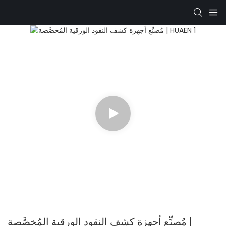
مُصنِّع أجهزة كشف النقود الورقية المُخصَّصة |