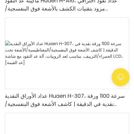
ماكينة عد النقود Huaen H-A16، عداد نقود احترافي
مزود بتقنيات الكشف بالأشعة فوق البنفسجية/
المغناطيسية/الأشعة تحت الحمراء/الضوء الرقمي، عد
1100 يورو/دقيقة، شاشة LCD، وضع القيمة ووضع
الدفعات للمتاجر والبنوك والمطاعم
عداد الأوراق النقدية Huaen H-307، سرعة 1100 ورقة
نقدية في الدقيقة | كاشف الأشعة فوق البنفسجية/
المغناطيسية/الأشعة تحت الحمراء/التزييف، مناسب لعد
الروبيات، آلة عد النقود مع شاشة LCD، [عد القيمة]