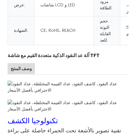
مزود
2 فولت،
شاشات LCD و LED
عرض:
الطاقة:
حجم
50*1
النوتة
CE، RoHS، REACH
الشهادة:
القابلة
للعد:
آلة عد النقود الذكية متعددة القيم مع شاشة TFT
وصف المنتج
تكنولوجيا الكشف
تقنية تصوير بالأشعة تحت الحمراء حاصلة على براءة