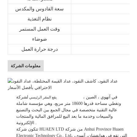
سعة القادوس والمكدس
نظام التغذية
وقت العمل المستمر
ضوضاء
درجة حرارة العمل
معلومات الشركة
في
آنهوي
، الصين
،
لشركة HUAEN LTD
يقع المقر الرئيسي
وتغطي مساحة قدرها 18600 متر مربع، وهي
مؤسسة شاملة
عالية التقنية متخصصة في مجال الجمع بين البحث والتصنيع
والمبيعات وخدمة ما بعد البيع للمرافق المالية والمنتجات
.
الإلكترونية.
تتكون شركة HUAEN LTD من شركة Anhui Province Huaen
Electronic Technology Co., Ltd، التي تقع في هوانغشان، آنهوي،