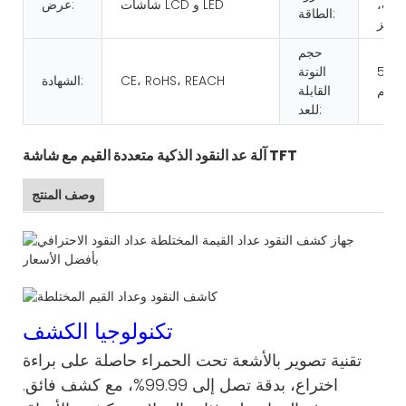
2 فولت،
شاشات LCD و LED
عرض:
الطاقة:
حجم
50*1
النوتة
CE، RoHS، REACH
الشهادة:
القابلة
للعد:
آلة عد النقود الذكية متعددة القيم مع شاشة TFT
وصف المنتج
تكنولوجيا الكشف
تقنية تصوير بالأشعة تحت الحمراء حاصلة على براءة
اختراع، بدقة تصل إلى 99.99%، مع كشف فائق.