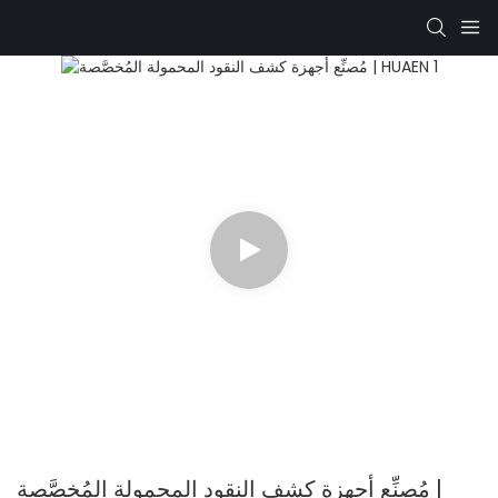
مُصنِّع أجهزة كشف النقود المحمولة المُخصَّصة |