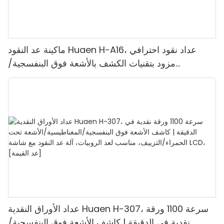
ماكينة عد النقود Huaen H-A16، عداد نقود احترافي
مزود بتقنيات الكشف بالأشعة فوق البنفسجية/
المغناطيسية/الأشعة تحت الحمراء/الضوء الرقمي، عد
1100 يورو/دقيقة، شاشة LCD، وضع القيمة ووضع
الدفعات للمتاجر والبنوك والمطاعم
عداد الأوراق النقدية Huaen H-307، سرعة 1100 ورقة
نقدية في الدقيقة | كاشف الأشعة فوق البنفسجية/