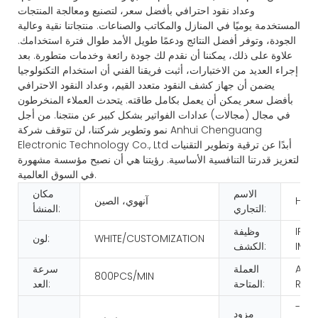
وعداد نقود احترافي بأفضل سعر، لتصنيع ومعالجة المنتجات
المستخدمة يوميًا في المنازل والمكاتب والصناعات. منتجاتنا نقية وعالية
الجودة، وتوفر أفضل النتائج ودعمًا طويل الأمد طوال فترة استخدامك.
علاوة على ذلك، يمكننا أن نقدم لك جودة رائعة وخدمات متطورة. بعد
إجراء العديد من الاختبارات، أثبت فريقنا الفني أن استخدام التكنولوجيا
يضمن أن جهاز كشف النقود متعدد القيم، وعداد النقود الاحترافي
بأفضل سعر يمكن أن يعمل بكامل طاقته. يتحدث العملاء المنخرطون
في مجال (مجالات) عدادات الفواتير بشكل كبير عن منتجنا. من أجل
نمو وتطوير شركتنا، لن تتوقف شركة Anhui Chenguang
Electronic Technology Co., Ltd أبدًا عن ترقية وتطوير التقنيات
لتعزيز قدرتنا التنافسية الأساسية. رؤيتنا هي أن نصبح مؤسسة مشهورة
في السوق العالمية.
الاسم
مكان
HUA
آنهوي، الصين
التجاري:
المنشأ:
IR/U
وظيفة
WHITE/CUSTOMIZATION
لون:
IMA
الكشف:
AS 
العملة
سرعة
800PCS/MIN
REQ
المتاحة:
العد:
تيار متردد 100-
مزود