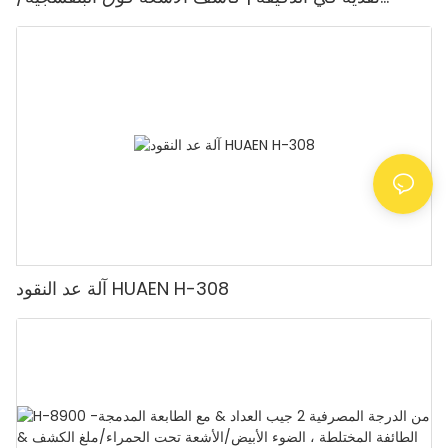
المغناطيسية/الأشعة تحت الحمراء/التزييف، مناسب لعد
الروبيات، آلة عد النقود مع شاشة LCD، [عد القيمة]
آلة عد النقود HUAEN H-308