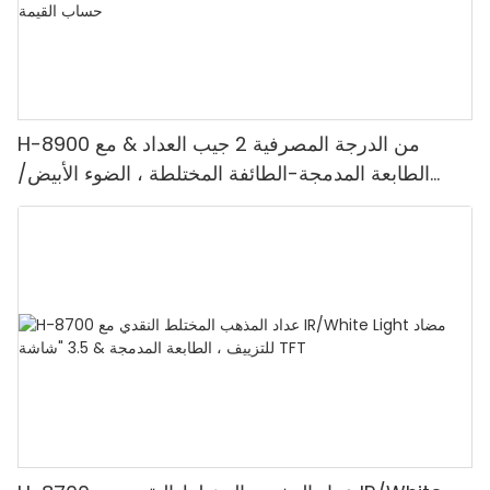
H-8900 من الدرجة المصرفية 2 جيب العداد & مع
الطابعة المدمجة-الطائفة المختلطة ، الضوء الأبيض/
الأشعة تحت الحمراء/ملغ الكشف & حساب القيمة