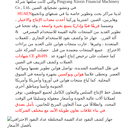
والتي كانت سلفها شركة Pingyang Xinxin Financial Machinery
Co., Ltd، في ونتشو، تشجيانغ، الصين.
لدينا مراكز بحث وتطوير خاصة بنا في شنغهاي ونانجينغ
HUAEN
وهايربين، الصين. اشترينا
وركبنا
أحدث معدات الإنتاج والاختبار
،
وضممنا
فريقًا فنيًا وإداريًا يتمتع بخبرة واسعة
،
وقد
نجحنا في
تطوير
العديد من المنتجات عالية
القيمة للاستخدام
المصرفي.
&
آلة الفرز،
جهاز
عدّ وكشف
نقود للاستخدام
التجاري
،
للعملات
المتعددة
، وغيرها
. حازت منتجات هواين على العديد من براءات
الاختراع.
جميع المنتجات معتمدة من قبل
حصلت الشركة على
. كما حصلت على ترخيص إنتاج أجهزة عد
شهادات CE وRoHS
العملات وكشف التزييف في الصين.
في ظل المنافسة الشديدة، تواصل هواين تطوير نفسها ومواكبة
العصر. وتحظى علامتا
هواين وبوكسين
بشهرة واسعة في السوق
المحلية.
كما
تُباع منتجات هواين في أوروبا وأمريكا وأمريكا
الجنوبية وآسيا ومناطق أخرى.
بفضل خط الإنتاج السلس والتعاون الكامل لجميع الموظفين، نوفر
لعملائنا آلات عالية الجودة وبأسعار معقولة وتسليمًا في الوقت
المحدد. وانطلاقًا
من
مبدأ التعاون المربح للجانبين،
نأمل بصدق
الأمد مع مختلف الشركات.
في بناء
علاقات تعاون
طويلة