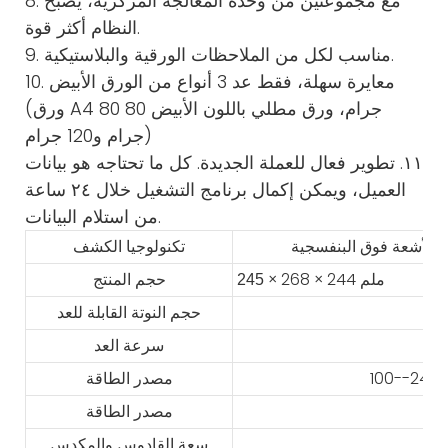
8. مع مجموعتين من وحدة المعالجة المركزية، يصبح
النظام أكثر قوة.
9. مناسب لكل من الملاحظات الورقية والبلاستيكية.
10. معايرة سهلة، فقط عد 3 أنواع من الورق الأبيض
(ورق A4 80 جرام، ورق مطلي باللون الأبيض 80
جرام و120 جرام)
١١. تطوير فعال للعملة الجديدة. كل ما تحتاجه هو بيانات
العميل، ويمكن إكمال برنامج التشغيل خلال ٢٤ ساعة
من استلام البيانات.
تكنولوجيا الكشف
× 268 × 244 ملم
245
حجم المنتج
حجم النوتة القابلة للعد
سرعة العد
مصدر الطاقة
مصدر الطاقة
سعة القادوس والمكدس