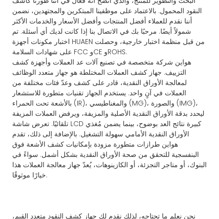
البحث والتطوير للمنتج، والذي اتضح أنه فعال في أننا طورنا كاشف
النقود المحمول. بالاعتماد على موظفينا المبتكرين والمجتهدين، نضمن
أننا نقدم للعملاء أفضل المنتجات وأفضل الأسعار والخدمات الأكثر
شمولاً أيضًا. مرحبًا بك في الاتصال بنا إذا كانت لديك أي أسئلة. تم
اختبار مكونات أجهزة HUAEN من قبل منظمة اختبار خارجية، وحصلت
على شهادات السلامة FCC وCE وROHS.
هواين شركة متخصصة في تصنيع آلات عد العملات وأجهزة كشف
التزييف. جهاز كشف العملات المختلطة هو جهاز متعدد الوظائف
لمعالجة الأوراق النقدية، قادر على كشف وعدّ فئات مختلفة من
العملات في آنٍ واحد. يستخدم الجهاز تقنيات متطورة للاستشعار
بالأشعة تحت الحمراء (IR)، والمغناطيسي (MG)، والصورة (IMG)،
ليحدد بدقة الأوراق النقدية الأصلية والمزيفة، ويرفض العملات المزيفة
تلقائيًا. تعرض شاشة LCD كبيرة نتائج العد بوضوح، بينما يضمن مُغذي
الأوراق النقدية الأمامي سهولة التشغيل. بالإضافة إلى ذلك، تقدم
هواين طرازات متطورة مزودة بإمكانيات كشف الأشعة فوق
البنفسجية للتحقق من صحة الأوراق النقدية بشكل أشمل. سواءً في
البنوك، أو متاجر التجزئة، أو الكازينوهات، يُعدّ جهاز معالجة العملات هذا
خيارًا موثوقًا.
نحن نعلم ما تحتاجه، لذلك نقدم لك جهاز كشف النقود متعدد القيم،