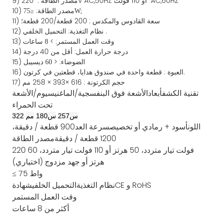
AC,60HZ
أو
110 فولت
220V AC,50HZ
مصدر
الطاقة
:
9)
10) مصدر الطاقة:
≤
75W;
سعة
القادوس
والمكدس
:
200
قطعة/200 قطعة؛
11)
.
نظام التغذية:
التحميل
الخلفي
12)
13) وقت العمل المستمر: >
8 ساعات
14) درجة حرارة العمل: أقل من 40 درجة
15) الضوضاء: <
60 ديسيبل
قطعة واحدة في صندوق هدايا، قطعتين في كرتون.
16) العبوة
:
حجم
الكرتونة
:
616
×
393
× 2
58
مم
17)
تقنية الكشف
أبعاد
الأشعة فوق البنفسجية/الماغنيسيوم/الأشعة
تحت الحمراء
س
257
س
180
مم
322
اللون
أسود + رمادي أو تخصيص
سرعة العد
900 قطعة / دقيقة،
1200 قطعة / دقيقة
مصدر الطاقة
220 فولت تيار متردد، 50 هرتز أو 110 فولت تيار متردد، 60
هرتز أو جهد مزدوج (اختياري)
≤ 75 واط
CE و RoHS
نظام التغذية
التحميل الخلفي
شهادة
وقت العمل المستمر
أكثر من 8 ساعات