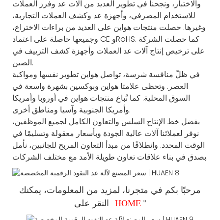
والاختبار، ونجحنا في تطوير العديد من آلات عد وفرز العملات
للاستخدام المصرفي، وأجهزة عد وكشف العملات التجارية،
وغيرها. حصلت منتجات هواين على العديد من براءات الاختراع،
وجميعها حاصلة على اعتماد CE وRoHS. كما حصلت الشركة
على ترخيص إنتاج آلات عد العملات وأجهزة كشف التزييف في
الصين.
في ظلّ منافسة شرسة، تواصل هواين تطوير نفسها ومواكبة
العصر. وتحظى علامتا هواين وبوكسين بشهرة واسعة في
السوق المحلية. كما تُباع منتجات هواين في أوروبا وأمريكا
وأمريكا الجنوبية وآسيا ومناطق أخرى.
بفضل خط الإنتاج السلس والتعاون الكامل لجميع الموظفين،
نوفر لعملائنا آلات عالية الجودة وبأسعار معقولة وتسليمًا في
الوقت المحدد. وانطلاقًا من مبدأ التعاون المربح للجانبين، نأمل
بصدق في بناء علاقات تعاون طويلة الأمد مع مختلف الشركات.
مرحبًا بكم في متجرنا، لمزيد من المعلومات، يمكنك
"
HOME
النقر على "