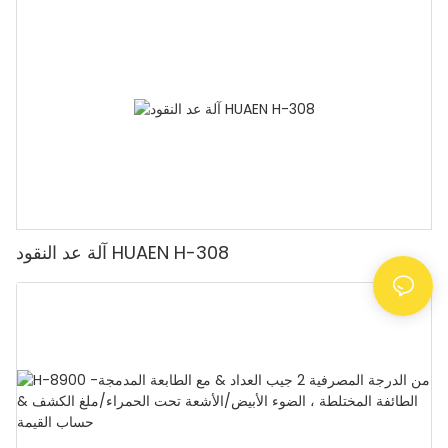
الروبيات، آلة عد النقود مع شاشة LCD، [عد القيمة]
آلة عد النقود HUAEN H-308