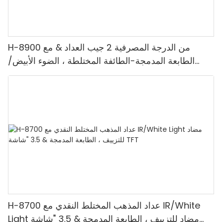
H-8900 من الدرجة المصرفية 2 جيب العداد & مع
الطابعة المدمجة-الطائفة المختلطة ، الضوء الأبيض/
الأشعة تحت الحمراء/ملغ الكشف & حساب القيمة
H-8700 عداد المذهب المختلط النقدي مع IR/White
Light مضاد للتزييف ، الطابعة المدمجة & 3.5 "شاشة