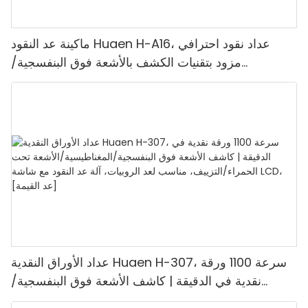
ماكينة عد النقود Huaen H-A16، عداد نقود احترافي
مزود بتقنيات الكشف بالأشعة فوق البنفسجية/
المغناطيسية/الأشعة تحت الحمراء/الضوء الرقمي، عد
1100 يورو/دقيقة، شاشة LCD، وضع القيمة ووضع
الدفعات للمتاجر والبنوك والمطاعم
عداد الأوراق النقدية Huaen H-307، سرعة 1100 ورقة
نقدية في الدقيقة | كاشف الأشعة فوق البنفسجية/
المغناطيسية/الأشعة تحت الحمراء/التزييف، مناسب لعد