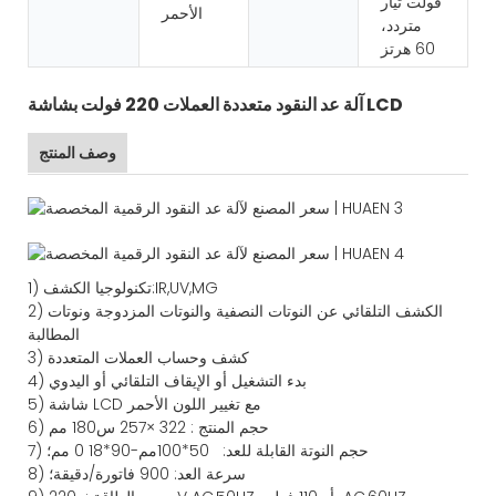
فولت تيار
الأحمر
متردد،
60 هرتز
آلة عد النقود متعددة العملات 220 فولت بشاشة LCD
وصف المنتج
UV,MG
IR,
تكنولوجيا الكشف:
1)
الكشف التلقائي عن النوتات النصفية والنوتات المزدوجة ونوتات
2)
المطالبة
كشف وحساب العملات المتعددة
3)
بدء التشغيل أو الإيقاف التلقائي أو اليدوي
4)
5) شاشة LCD مع تغيير اللون الأحمر
6) حجم المنتج
:
322
×
257
س
180
مم
حجم النوتة القابلة للعد:
50*100مم-90*18
0
مم؛
7)
سرعة العد
: 900
فاتورة/دقيقة؛
8)