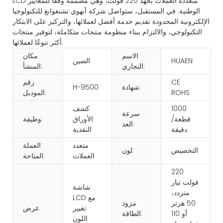
LCD متعددة العملات بجهد 220 فولت، وهي مصممة وفقًا للمعايير
الوطنية. في المستقبل، ستواصل شركة آنهوي تشنغوانغ للتكنولوجيا
الإلكترونية المحدودة تقديم خدمة أفضل لعملائها، والتركيز على الابتكار
التكنولوجي، والالتزام ببناء منظومة منتجات متكاملة، لتوفير منتجات
أكثر تنوعًا لعملائها.
الاسم
مكان
HUAEN
الصين
التجاري:
المنشأ:
CE
رقم
شهادة:
H-9500
ROHS
الموديل:
1000
كشف
سرعة
قطعة/
الأوراق
وظيفة:
العد:
دقيقة
النقدية
متعدد
العملة
التخصيص
لون:
العملات
المتاحة:
220
فولت تيار
شاشة
متردد،
LCD مع
50 هرتز
مزود
تغيير
عرض:
أو 110
الطاقة:
اللون