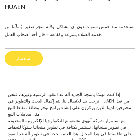
HUAEN
نستخدمه منذ خمس سنوات دون أي مشاكل. ولأنه متجر صغير، يُمكّننا من
خدمة العملاء بسرعة وكفاءة. - قال أحد أصحاب العمل.
استفسار
إذا كنت مهتمًا بمنتجنا الجديد آلة عد النقود الرقمية وغيرها، فنحن
نرحب بك للاتصال بنا. يتم إكمال البحث والتطوير في HUAEN من قبل
محترفين لدينا الذين يركزون على إنشاء برامج توفر وظائف نقاط البيع
مثل معاملات البيع.
مع استمرار شركة آنهوي تشنغوانغ للتكنولوجيا الإلكترونية المحدودة
في تطوير منتجاتها، نستثمر بكثافة في تطوير منتجاتنا سنويًا للحفاظ
على تنافسيتنا في هذا المجال. هذا العام، نجحنا في تطوير آلة عد النقود