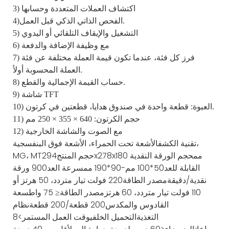
3) اكتشاف العملات المتعددة وحسابها
4)الفحص الذاتي الذكي قبل العمل.
5) التشغيل والإيقاف التلقائي أو اليدوي
6) مع وظيفة الإضافة والدفعة
7) فرز كل فئة، عندما تكون قيمة العملة مختلفة عن فئة
العملة المحسوبة أولاً.
8) حساب القيمة الإجمالية والقطع.
9) شاشة TFT
10) العبوة: قطعة واحدة في صندوق هدايا، قطعتين في كرتون.
11) حجم الكرتون: 640 × 355 × 250 مم
12) مع الصوت والشاشة الخارجية
تقنية الكشف
الأشعة تحت الحمراء، الأشعة فوق البنفسجية،
294x278x180 مم
حجم الورقة النقدية
حجم المنتج
MG، MT
القابلة للعد
50*100 مم-90*190 مم
سرعة العد
900 ورقة
نقدية/دقيقة
مصدر الطاقة
220 فولت تيار متردد، 50 هرتز أو
110 فولت تيار متردد، 60 هرتز
مصدر الطاقة
≤ 75 واط
سعة
القادوس والمكدس
200 قطعة/200 قطعة
نظام
التغذية
التحميل الخلفي
وقت العمل المستمر
>8