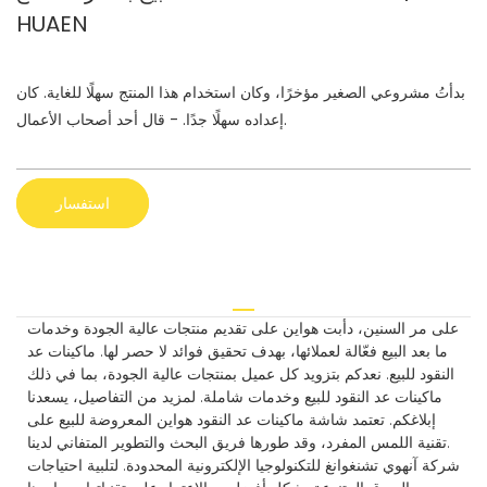
HUAEN
بدأتُ مشروعي الصغير مؤخرًا، وكان استخدام هذا المنتج سهلًا للغاية. كان
إعداده سهلًا جدًا. - قال أحد أصحاب الأعمال.
استفسار
على مر السنين، دأبت هواين على تقديم منتجات عالية الجودة وخدمات
ما بعد البيع فعّالة لعملائها، بهدف تحقيق فوائد لا حصر لها. ماكينات عد
النقود للبيع. نعدكم بتزويد كل عميل بمنتجات عالية الجودة، بما في ذلك
ماكينات عد النقود للبيع وخدمات شاملة. لمزيد من التفاصيل، يسعدنا
إبلاغكم. تعتمد شاشة ماكينات عد النقود هواين المعروضة للبيع على
تقنية اللمس المفرد، وقد طورها فريق البحث والتطوير المتفاني لدينا.
شركة آنهوي تشنغوانغ للتكنولوجيا الإلكترونية المحدودة. لتلبية احتياجات