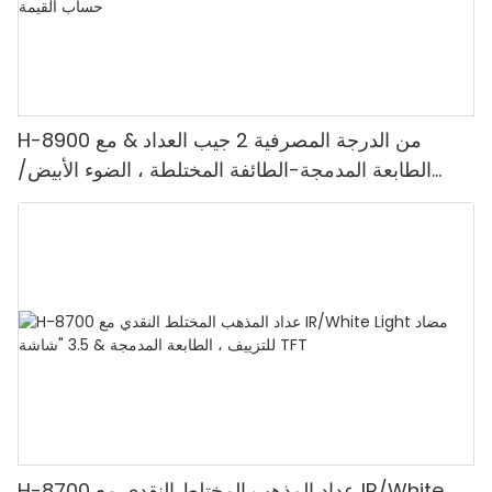
H-8900 من الدرجة المصرفية 2 جيب العداد & مع
الطابعة المدمجة-الطائفة المختلطة ، الضوء الأبيض/
الأشعة تحت الحمراء/ملغ الكشف & حساب القيمة
H-8700 عداد المذهب المختلط النقدي مع IR/White