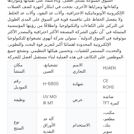
السوق المتنوعة بشكل أفضل، وبالاعتماد على تقنياتها ومواردها
وكفاءاتها ومزاياها الأخرى، نجحت في ابتكار أجهزة كشف العملات
الإلكترونية الأوتوماتيكية الاحترافية، وآلات عد النقود، وآلات عد الخلط.
ولا ينفصل الحفاظ على تنافسية قوية في السوق على المدى الطويل
عن التركيز على الكفاءات والتكنولوجيا. وانطلاقًا من رؤيتها المؤسسية
المتمثلة في "أن نكون الشركة المصنعة الأكثر احترافية والمصدر الأكثر
موثوقية في السوق الدولية"، ستولي شركة آنهوي تشنغوانغ للتكنولوجيا
الإلكترونية المحدودة اهتمامًا أكبر لتعزيز قوة البحث والتطوير،
والتحديث المستمر للتقنيات، وتحسين هيكلها التنظيمي. ونشجع جميع
الموظفين على التكاتف في هذه العملية لبناء مستقبل أفضل للشركة.
الاسم
تشجيانغ،
مكان
HUAEN
التجاري:
الصين
المنشأ:
CE
رقم
شهادة:
H-6800
ROHS
الموديل:
شاشة
UV MG
عرض:
وظيفة:
TFT كبيرة
IR MT
مكتب،
مطعم،
آلة عد
نوع
بنك،
الاستخدام:
الأوراق
المنتج:
سوبر
النقدية