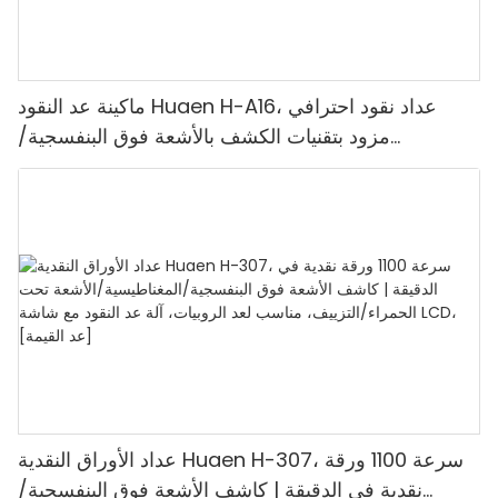
ماكينة عد النقود Huaen H-A16، عداد نقود احترافي
مزود بتقنيات الكشف بالأشعة فوق البنفسجية/
المغناطيسية/الأشعة تحت الحمراء/الضوء الرقمي، عد
1100 يورو/دقيقة، شاشة LCD، وضع القيمة ووضع
الدفعات للمتاجر والبنوك والمطاعم
عداد الأوراق النقدية Huaen H-307، سرعة 1100 ورقة
نقدية في الدقيقة | كاشف الأشعة فوق البنفسجية/