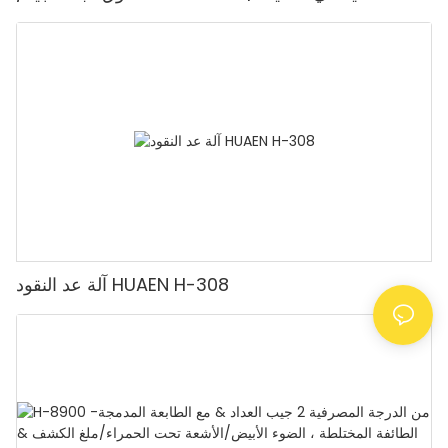
المغناطيسية/الأشعة تحت الحمراء/التزييف، مناسب لعد
الروبيات، آلة عد النقود مع شاشة LCD، [عد القيمة]
آلة عد النقود HUAEN H-308