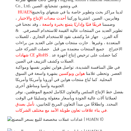
Co., Ltd، في ونتشو، تشجيانغ، الصين.
لدينا مراكز بحث وتطوير خاصة بنا في شنغهاي ونانجينغ
HUAEN
وهايربين، الصين. اشترينا
وركبنا
أحدث معدات الإنتاج والاختبار
،
وضممنا
فريقًا فنيًا وإداريًا يتمتع بخبرة واسعة
،
وقد
نجحنا في
تطوير
العديد من المنتجات عالية
القيمة للاستخدام
المصرفي.
&
آلة الفرز،
جهاز
عدّ وكشف
نقود للاستخدام
التجاري
،
للعملات
المتعددة
، وغيرها
. حازت منتجات هواين على العديد من براءات
الاختراع.
جميع المنتجات معتمدة من قبل
حصلت الشركة على
. كما حصلت على ترخيص إنتاج أجهزة عد
شهادات CE وRoHS
العملات وكشف التزييف في الصين.
في ظل المنافسة الشديدة، تواصل هواين تطوير نفسها ومواكبة
العصر. وتحظى علامتا
هواين وبوكسين
بشهرة واسعة في السوق
المحلية.
كما
تُباع منتجات هواين في أوروبا وأمريكا وأمريكا
الجنوبية وآسيا ومناطق أخرى.
بفضل خط الإنتاج السلس والتعاون الكامل لجميع الموظفين، نوفر
لعملائنا آلات عالية الجودة وبأسعار معقولة وتسليمًا في الوقت
المحدد. وانطلاقًا
من
مبدأ التعاون المربح للجانبين،
نأمل بصدق
الأمد مع مختلف الشركات.
في بناء
علاقات تعاون
طويلة