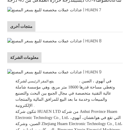
ساعات
الضوضاء
<60 ديسيبل
درجة حرارة العمل
أقل من 40 درجة
منتجات أخرى
معلومات الشركة
في
آنهوي
، الصين
،
لشركة HUAEN LTD
يقع المقر الرئيسي
وتغطي مساحة قدرها 18600 متر مربع، وهي
مؤسسة شاملة
عالية التقنية متخصصة في مجال الجمع بين البحث والتصنيع
والمبيعات وخدمة ما بعد البيع للمرافق المالية والمنتجات
.
الإلكترونية.
تتكون شركة HUAEN LTD من شركة Anhui Province Huaen
Electronic Technology Co., Ltd، التي تقع في هوانغشان، آنهوي،
الصين، وشركة Zhejiang Huaen Electronic Technology Co., Ltd،
والتي كانت سلفها شركة Pingyang Xinxin Financial Machinery