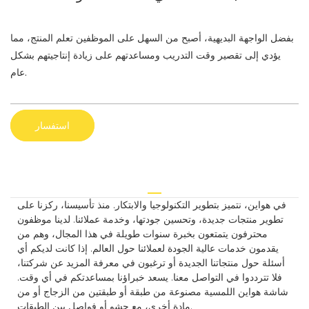
بفضل الواجهة البديهية، أصبح من السهل على الموظفين تعلم المنتج، مما
يؤدي إلى تقصير وقت التدريب ومساعدتهم على زيادة إنتاجيتهم بشكل
عام.
استفسار
في هواين، نتميز بتطوير التكنولوجيا والابتكار. منذ تأسيسنا، ركزنا على
تطوير منتجات جديدة، وتحسين جودتها، وخدمة عملائنا. لدينا موظفون
محترفون يتمتعون بخبرة سنوات طويلة في هذا المجال، وهم من
يقدمون خدمات عالية الجودة لعملائنا حول العالم. إذا كانت لديكم أي
أسئلة حول منتجاتنا الجديدة أو ترغبون في معرفة المزيد عن شركتنا،
فلا تترددوا في التواصل معنا. يسعد خبراؤنا بمساعدتكم في أي وقت.
شاشة هواين اللمسية مصنوعة من طبقة أو طبقتين من الزجاج أو من
مادة أخرى، مع حشو أو فواصل بين الطبقات.