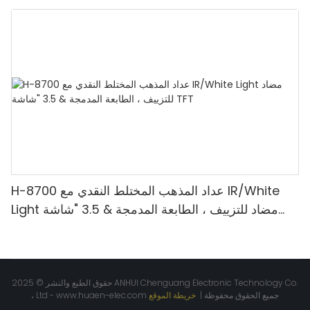
الأشعة تحت الحمراء/ملغ الكشف & حساب القيمة
H-8700 عداد المذهب المختلط النقدي مع IR/White
Light مضاد للتزييف ، الطابعة المدمجة & 3.5 "شاشة
TFT
حقوق الطبع والنشر © 2025 ANHUI Chenguang Electronic Technology Co.
جميع الحقوق محفوظة |
خريطة الموقع
www.huaen-elec.com
، Ltd -