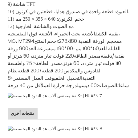
9) شاشة TFT
10) العبوة: قطعة واحدة في صندوق هدايا، قطعتين في كرتون.
11) حجم الكرتون: 640 × 355 × 250 مم
12) مع الصوت والشاشة الخارجية
تقنية الكشف
الأشعة تحت الحمراء، الأشعة فوق البنفسجية،
294x278x180 مم
حجم الورقة النقدية
حجم المنتج
MG، MT
القابلة للعد
50*100 مم-90*190 مم
سرعة العد
900 ورقة
نقدية/دقيقة
مصدر الطاقة
220 فولت تيار متردد، 50 هرتز أو
110 فولت تيار متردد، 60 هرتز
مصدر الطاقة
≤ 75 واط
سعة
القادوس والمكدس
200 قطعة/200 قطعة
نظام
التغذية
التحميل الخلفي
وقت العمل المستمر
>8
ساعات
الضوضاء
<60 ديسيبل
درجة حرارة العمل
أقل من 40 درجة
منتجات أخرى