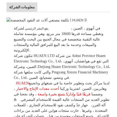
معلومات الشركة
في
آنهوي
، الصين
،
لشركة HUAEN LTD
يقع المقر الرئيسي
وتغطي مساحة قدرها 18600 متر مربع، وهي
مؤسسة شاملة
عالية التقنية متخصصة في مجال الجمع بين البحث والتصنيع
والمبيعات وخدمة ما بعد البيع للمرافق المالية والمنتجات
.
الإلكترونية.
تتكون شركة HUAEN LTD من شركة Anhui Province Huaen
Electronic Technology Co., Ltd، التي تقع في هوانغشان، آنهوي،
الصين، وشركة Zhejiang Huaen Electronic Technology Co., Ltd،
والتي كانت سلفها شركة Pingyang Xinxin Financial Machinery
Co., Ltd، في ونتشو، تشجيانغ، الصين.
لدينا مراكز بحث وتطوير خاصة بنا في شنغهاي ونانجينغ
HUAEN
وهايربين، الصين. اشترينا
وركبنا
أحدث معدات الإنتاج والاختبار
،
وضممنا
فريقًا فنيًا وإداريًا يتمتع بخبرة واسعة
،
وقد
نجحنا في
تطوير
العديد من المنتجات عالية
القيمة للاستخدام
المصرفي.
&
آلة الفرز،
جهاز
عدّ وكشف
نقود للاستخدام
التجاري
،
للعملات
المتعددة
، وغيرها
. حازت منتجات هواين على العديد من براءات
الاختراع.
جميع المنتجات معتمدة من قبل
حصلت الشركة على