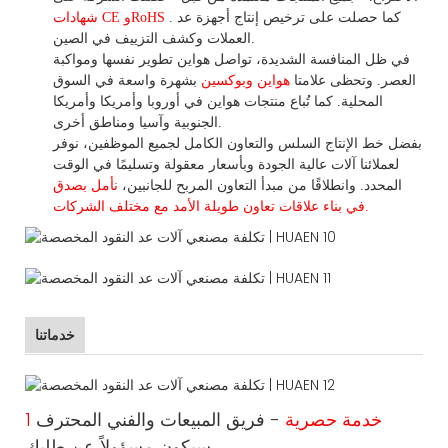
. كما حصلت على ترخيص إنتاج أجهزة عد
شهادات CE وRoHS
العملات وكشف التزييف في الصين.
في ظل المنافسة الشديدة، تواصل هواين تطوير نفسها ومواكبة
العصر. وتحظى علامتا
هواين وبوكسين
بشهرة واسعة في السوق
المحلية.
كما
تُباع منتجات هواين في أوروبا وأمريكا وأمريكا
الجنوبية وآسيا ومناطق أخرى.
بفضل خط الإنتاج السلس والتعاون الكامل لجميع الموظفين، نوفر
لعملائنا آلات عالية الجودة وبأسعار معقولة وتسليمًا في الوقت
المحدد. وانطلاقًا
من
مبدأ التعاون المربح للجانبين،
نأمل بصدق
الأمد مع مختلف الشركات.
في بناء
علاقات تعاون
طويلة
خدماتنا
1 خدمة حصرية
- فريق المبيعات والفني المحترف
سيكون مسؤولاً عن طلبك.