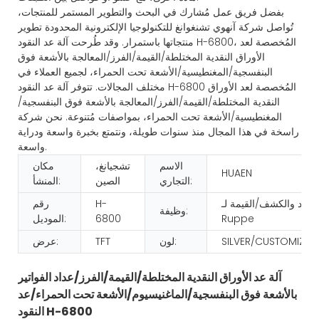
بفضل فريق عمل مُشارك في البحث والتطوير المستمر للمنتجات،
تُواصل شركة آنهوي تشنغوانغ للتكنولوجيا الإلكترونية المحدودة تطوير
منتجاتها باستمرار. وقد طُرحت آلة عد النقود H-6800، المُخصصة لعد
الأوراق النقدية المختلطة/القيمة/الفرز/المعالجة بالأشعة فوق
البنفسجية/المغنطيسية/الأشعة تحت الحمراء، لجميع العملاء في
مختلف المجالات. تتوفر آلة عد النقود H-6800 المُخصصة لعد الأوراق
النقدية المختلطة/القيمة/الفرز/المعالجة بالأشعة فوق البنفسجية/
المغنطيسية/الأشعة تحت الحمراء، بمواصفات مُتنوعة. نحن شركة
راسخة في هذا المجال منذ سنوات طويلة، ونتمتع بخبرة واسعة ودراية
واسعة.
الاسم
تشجيانغ،
مكان
HUAEN
التجاري:
الصين
المنشأ:
العد والكشف/القيمة لـ
H-
رقم
وظيفة:
Ruppe
6800
الموديل:
SILVER/CUSTOMIZAT
لون:
TFT
عرض:
آلة عد الأوراق النقدية المختلطة/القيمة/الفرز/عداد الفواتير
بالأشعة فوق البنفسجية/الماغنيسيوم/الأشعة تحت الحمراء/عد
النقود H-6800