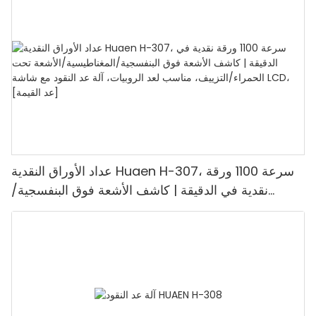
1100 يورو/دقيقة، شاشة LCD، وضع القيمة ووضع
الدفعات للمتاجر والبنوك والمطاعم
عداد الأوراق النقدية Huaen H-307، سرعة 1100 ورقة
نقدية في الدقيقة | كاشف الأشعة فوق البنفسجية/
المغناطيسية/الأشعة تحت الحمراء/التزييف، مناسب لعد
الروبيات، آلة عد النقود مع شاشة LCD، [عد القيمة]