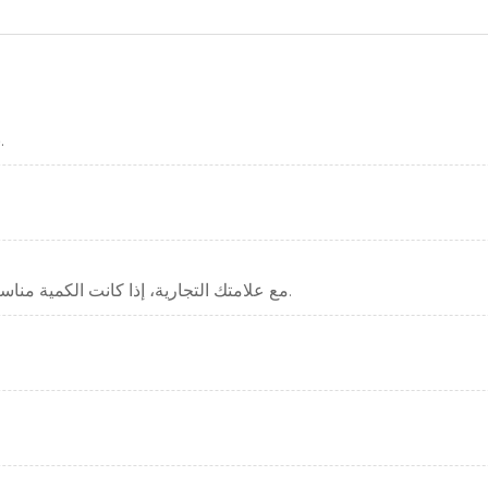
.نحن الشركة المصنعة. مرحبا بكم لزيارة مصنعنا في أي وقت.
علامتنا التجارية هي HUAEN، وهي قادرة على القيام OEM مع علامتك التجارية، إذا كانت الكمية مناسبة.