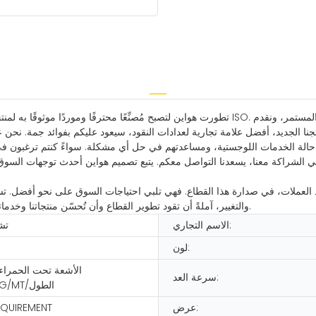
تطورت هواين لتصبح مُصنِّعًا محترفًا وموردًا موثوقًا به لمنتجات عالية الجودة. نلتزم في جميع مراحل
تجنا الجديد، أفضل علامة تجارية لعدادات النقود، سيعود عليكم بفوائد جمة. نحن
ة حالة الخدمات اللوجستية، ومساعدتهم في حل أي مشكلة. سواءً كنتم ترغبون في م
ن في الشراكة معنا، يسعدنا التواصل معكم. يتبع تصميم هواين أحدث توجهات السوق
د العملات، في صدارة هذا القطاع. فهي تلبي احتياجات السوق على نحو أفضل. تسعى
والتغيير، آملةً أن تقود تطوير القطاع وأن تُحسّن منتجاتنا وخدماتنا بأسلوبنا الفريد. نحن ملتزمون بأن نكون من أفضل الشركات في السوق.
الاسم التجاري:
تش
لون:
الأشعة تحت الحمراء
سرعة العد:
البنفسجية/MG/MT/الطول
عرض:
EQUIREMENT