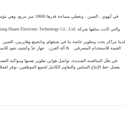
في
آنهوي
، الصين
، وتغطي مساحة قدرها 18600 متر مربع، وهي
مؤسس
لدينا مراكز بحث وتطوير خاصة بنا في شنغهاي ونانجينغ وهايربين، الصين. ا
القيمة للاستخدام
المصرفي.
& آلة الفرز،
جهاز
عدّ وكشف
نقود للاس
تُباع منتجات هواين في أوروبا وأمريكا وأمريكا الجنوبية وآسيا ومناطق أخرى.
في ظل المنافسة الشديدة، تواصل هواين تطوير نفسها ومواكبة العص
بفضل خط الإنتاج السلس والتعاون الكامل لجميع الموظفين، نوفر لعملائنا