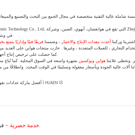
ة شاملة عالية التقنية متخصصة في مجال الجمع بين البحث والتصنيع والمبيعات
Pingyang Xinxin Financial Machinery Co., Ltd، في ونتشو، تشجيانغ، الصين.
شترينا
وركبنا
أحدث معدات الإنتاج والاختبار
، وضممنا
فريقًا فنيًا وإداريًا يتمتع 
تخدام
التجاري
،
للعملات
المتعددة
، وغيرها
. حازت منتجات هواين على العديد من 
. كما حصلت على ترخيص إنتاج أجهزة عد العملات وكشف التزييف في الصين.
ر. وتحظى علامتا
هواين وبوكسين
بشهرة واسعة في السوق المحلية.
كما
 آلات عالية الجودة وبأسعار معقولة وتسليمًا في الوقت المحدد. وانطلاقًا
من
مب
- فريق المبيعات والفني المحترف سيكون مسؤولاً عن طلبك.
1 خدمة حصرية