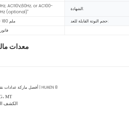
Hz; AC110V,60Hz; or AC100-
الشهادة:
Hz (optional)"
حجم النوتة القابلة للعد:
294 × 278 × 180 ملم
900 فات
معدات مالية
1) تقنية الكشف: الأشعة تحت الحمراء، الأش
2) الكشف ا