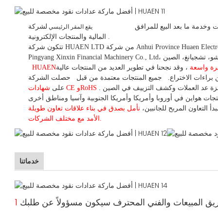
 وخدمة ما بعد البيع للمرافق
لشركة HUAEN LTD
يقع المقر الرئيسي
.
المالية والمنتجات الإلكترونية.
تتكون شركة HUAEN LTD من شركة Anhui Province Huaen Electronic Technology Co., Ltd، التي تقع في هوانغشان، آنهوي، الصين، وشركة Zhejiang Huaen Electronic Technology Co., Ltd، والتي كانت سلفها شركة
بخبرة واسعة
،
وقد
نجحنا في تطوير
العديد من المنتجات عالية
HUAEN
براءات الاختراع.
جميع المنتجات معتمدة من قبل
حصلت الشركة
شهادات CE وRoHS
على
دأ التعاون المربح للجانبين،
نأمل بصدق في بناء
علاقات تعاون
طويلة
الأمد مع مختلف الشركات.
خدماتنا