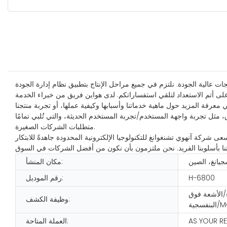
 الإنتاج بتطبيق نظام إدارة الجودة ISO. منذ تأسيسنا، نلتزم دائمًا بالابتكار المستقل والإدارة العلمية والتحسين المستمر، ونقدم
 على أتم الاستعداد لتلقي استفساراتكم. لدى هواين فريق من خبراء الخدمة
عرفة المزيد حول ماهية خدماتنا وأسبابها وكيفية عملها، أو تجربة منتجنا
، مثل تجربة واجهة المستخدم/تجربة المستخدم الحديثة، والتي تُلبي تمامًا
متطلبات الشركات الصغيرة.
 شركة آنهوي تشنغوانغ للتكنولوجيا الإلكترونية المحدودة جاهدةً للابتكار
جيانغ، الصين
مكان المنشأ:
H-6800
رقم الموديل:
/الأشعة فوق
وظيفة الكشف:
AS YOUR R
العملة المتاحة: