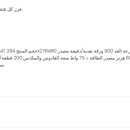
7) فرز كل فئة، عندما تكون قيمة العملة مختلفة عن فئة العملة المحسوبة أولاً.
ة العد
900 ورقة نقدية/دقيقة
مصدر
حجم المنتج
الأشعة تحت الح
مصدر الطاقة
≤ 75 واط
سعة القادوس والمكدس
200 قطعة/200 قطعة
سا