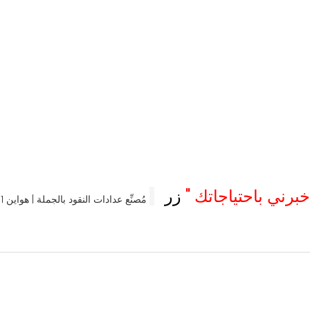
خبرني باحتياجاتك
"
زر