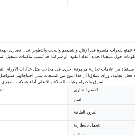
 بقدرات متميزة في الإنتاج والتصميم والبحث والتطوير. نبذل قصارى جهدنا لخد
لومات حول منتجنا الجديد "عداد النقود" أو شركتنا. قد تُسبب ماكينات تسجيل ال
ر مستقاة من علامات تجارية مرموقة أخرى. في مجالات مثل عدّادات الأوراق النق
 فعل إيجابية، ورأى عملاؤنا أن هذا النوع من المنتجات يلبي احتياجاتهم. ستواصل
السوق واحترام رغبات العملاء. بناءً على آراء عملائنا، سنجري تغييرات مناسبة في تطوير منتجاتنا لضمان إنتاج منتجات أكثر إرضاءً وربحية.
الاسم التجاري:
تش
اسم:
مزود الطاقة:
تعمل بالبطارية:
سرعة العد: