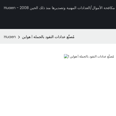
 تصنيع مكافحة الأموال/العدادات المهنية وتصديرها منذ ذلك الحين 2008
مُصنِّع عدادات النقود بالجملة | هواين
Huaen