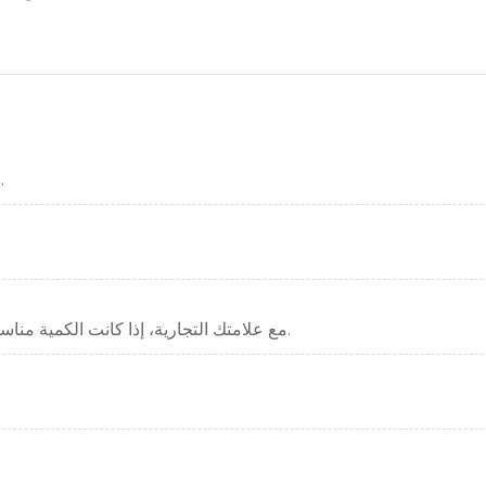
.نحن الشركة المصنعة. مرحبا بكم لزيارة مصنعنا في أي وقت.
علامتنا التجارية هي HUAEN، وهي قادرة على القيام OEM مع علامتك التجارية، إذا كانت الكمية مناسبة.