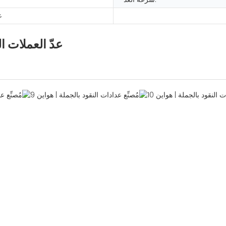
ع
عدّ العملات ا