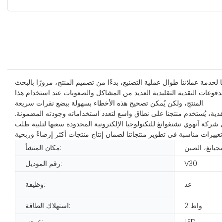
مة عملائنا طوال عملية التصنيع، بدءًا من تصميم المنتج، مرورًا بالبحث
مدفوعات النقدية التقليدية العديد من المشاكل والصعوبات عند استخدام هذا
المنتج، ولكن يُمكن تصحيح هذه الأخطاء بسهولة ببضع نقرات سريعة.
دية، يُستخدم منتجنا على نطاق واسع لتعدد استخداماته وجودته المضمونة.
 شركة آنهوي تشنغوانغ للتكنولوجيا الإلكترونية المحدودة سعيها لتلبية طلب
جيانغ، الصين
مكان المنشأ:
V30
رقم الموديل:
عد
وظيفة:
2 واط
استهلاك الطاقة:
LED
عرض: