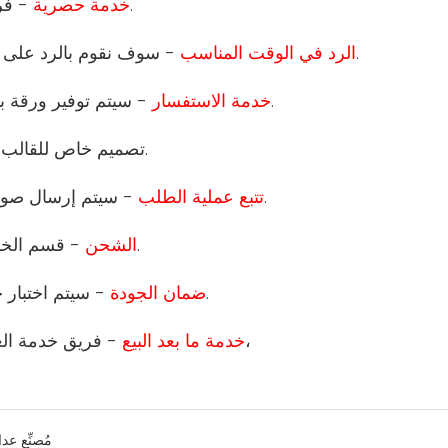
- فريق المبيعات والفني المحترف سيكون مسؤولاً عن طلبك.
1 خدمة حصرية
- سوف نقوم بالرد على استفسارك في 12 ساعة، وقت العمل لدينا هو 24 ساعة.
2 الرد في الوقت المناسب
- سيتم توفير ورقة بيانات المنتج التفصيلية وقائمة الأسعار والصورة والشهادة.
3 خدمة الاستفسار
- تصميم خاص للقالب ووظيفة المنتج والتعبئة والتغليف.
- سيتم إرسال صور طلبك إليك لتتبع تقدم الإنتاج والاختبار والتعبئة والتخزين.
5 تتبع عملية الطلب
- قسم الخدمات اللوجستية المهنية هو المسؤول عن ترتيب الشحن.
6 الشحن
- سيتم اختبار جميع المنتجات من قبل قسم الجودة قبل مغادرة المصنع.
7 ضمان الجودة
- فريق خدمة العملاء المحترف سيكون قادرًا على مساعدتك في أسئلتك،
8 خدمة ما بعد البيع