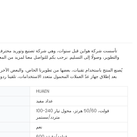
تأسست شركة هواين قبل سنوات، وهي شركة تصنيع وتوريد محترفة تتمتع
والتطوير، وصولًا إلى التسليم. نرحب بكم للتواصل معنا لمزيد من المع
يُصنع المنتج باستخدام تقنيات، بعضها من تطويرنا الخاص، والبعض الآخ
بعد إطلاق جهاز عدّ العملات المحمول متعدد الاستخدامات، تلقينا ردود
HUAEN
عداد مفيد
100-240 فولت، 50/60 هرتز، محول تيار
متردد/مستمر
نعم
600 قطعة/دقيقة