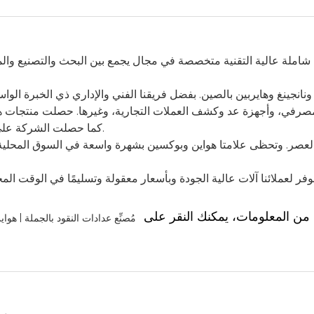
جينغ وهايربين بالصين. بفضل فريقنا الفني والإداري ذي الخبرة الواسع
رفي، وأجهزة عد وكشف العملات التجارية، وغيرها. حصلت منتجات هواين على
كما حصلت الشركة على ترخيص إنتاج آلات عد العملات وأجهزة كشف التزييف في الصين.
ر. وتحظى علامتا هواين وبوكسين بشهرة واسعة في السوق المحلية. كما 
 لعملائنا آلات عالية الجودة وبأسعار معقولة وتسليمًا في الوقت المحدد
 من المعلومات، يمكنك النقر على