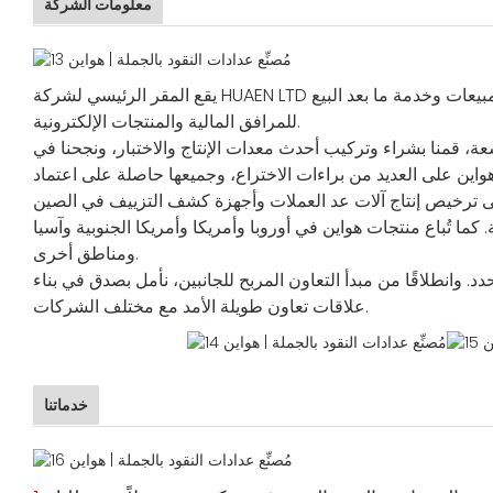
معلومات الشركة
يقع المقر الرئيسي لشركة HUAEN LTD في آنهوي، الصين، وتغطي مساحة 18600 متر مربع، وهي شركة شاملة عالية التقنية متخصصة في مجال يجمع بين البحث والتصنيع والمبيعات وخدمة ما بعد البيع
للمرافق المالية والمنتجات الإلكترونية.
ة، قمنا بشراء وتركيب أحدث معدات الإنتاج والاختبار، ونجحنا في
 العديد من براءات الاختراع، وجميعها حاصلة على اعتماد CE وRoHS.
تُباع منتجات هواين في أوروبا وأمريكا وأمريكا الجنوبية وآسيا
ومناطق أخرى.
. وانطلاقًا من مبدأ التعاون المربح للجانبين، نأمل بصدق في بناء
علاقات تعاون طويلة الأمد مع مختلف الشركات.
خدماتنا