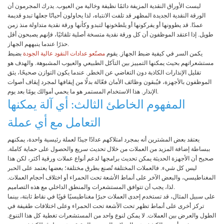
ليست الأوراق النقدية المزيفة دائمًا نظيفة وخالية من العيوب. يدرك المجرمون أن
الورقة النقدية الجديدة المظهر قد تلفت الانتباه، لذا يحاولون أحيانًا جعلها تبدو قديمة
عمدًا. قد يطوونها أو يفركونها أو يلطخونها لتبدو وكأنها ورقة نقدية متداولة منذ زمن
طويل. إذا اعتقد الموظفون أن كل ورقة نقدية متسخة أصلية تلقائيًا، فإنهم يصبحون أقل
حذرًا عندما ينبههم الجهاز.
يكمن السر في كيفية ضبط الجهاز. يقوم
مصنّعو عدادات النقود عالية الجودة
بضبط
مستشعراتهم بحيث يمكنها التمييز بين التآكل الطبيعي والعيوب المشبوهة. والهدف هو
تقليل الإنذارات الكاذبة دون التغاضي عن الخطر. عندما يكون التوازن صحيحًا، يثق
الموظفون بالأجهزة، فيُبقون وظائف الأمان فعّالة بدلًا من إيقافها لمجرد إيقاف أصوات
الإنذار. هذا الاستخدام المستمر هو ما يحمي أموالك يومًا بعد يوم.
المفهوم الخاطئ الثالث: أي آلة يمكنها
التعامل مع أي عملة
يعتقد بعض المشترين أنه بمجرد امتلاكهم عدادًا جيدًا لعملة رئيسية واحدة، يمكنهم
ببساطة إضافة المزيد من العملات من خلال تحديث سريع والحصول على حماية كاملة.
صحيح أن الأجهزة الحديثة يمكن تحديث برامجها لدعم أنواع عملات ورقية أكثر، لكن هذا
ليس كل شيء. فالعملات المختلفة تُصنع بطرق مختلفة؛ بعضها يعتمد على الحبر
المغناطيسي، والبعض الآخر على أنماط الأشعة تحت الحمراء أو اختلاف أحجام العملات.
لذا، يجب أن تتوافق المستشعرات والمنطق الداخلي مع هذه التصاميم.
على سبيل المثال، قد تستخدم إحدى العملات حبرًا مغناطيسيًا قويًا في نقاط ثابتة، بينما
تركز أخرى على أنماط تظهر تحت الأشعة تحت الحمراء وعلى اختلافات طفيفة في
الطول والعرض بين العملات. لا يمكن لنوع واحد من المستشعرات تغطية كل هذا التنوع.