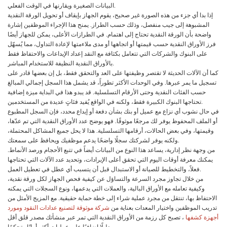
البيانات الصغيرة ويقارنها في الوقت الفعلي.
إذا بدا أي جزء من هذه الصورة غير صحيح، يقوم الجهاز بإيقاف أو تحويل الورقة النقدية
المشبوهة إلى جيب منفصل، وذلك حسب الطراز. يمنح هذا الإجراء الموظفين إشارة
واضحة بأن الورقة النقدية تحتاج إلى اهتمام. في الطرازات الأعلى، يمكن للجهاز أيضًا
فرز الأوراق النقدية حسب قيمتها أو اتجاهها أو مدى ملاءمتها لإعادة التداول، مما يُسهّل
على البنوك والشركات التي تتعامل بكثافة مع النقد إعداد الإيداعات والاحتفاظ فقط
بالأوراق النقدية النظيفة للاستخدام المباشر.
كما أن الآلات الحديثة لا تقتصر وظيفتها على العد والتحقق فقط، بل إن بعضها قادر على
تسجيل ما يمر عبرها. وفي الوحدات الأكثر تطوراً، قد يشمل هذا السجل إجمالي المبالغ
حسب الفئات النقدية وحتى الأرقام التسلسلية. قد يبدو هذا في البداية ميزة إضافية
تحتاجها البنوك الكبيرة فقط، ولكنه في الواقع يُفيد فئاتٍ عديدة من المستخدمين.
في حال نشوب أي نزاع مع عميل أو بنك بشأن دفعة أو إيداع محدد، فإن السجل المطبوع
أو الملف المحفوظ يوفر لك مرجعًا موثوقًا. فهو يوضح عدد الأوراق النقدية التي تم عدّها،
وقيمتها، وفي بعض الحالات، أرقامها التسلسلية. هذا لا يحل جميع المشاكل المحتملة،
ولكنه يوفر لشركتك سجلًا واضحًا يدعم موظفيك ويحافظ على سمعتك.
من وجهة نظر إدارية، يساعد هذا النوع من البيانات أيضاً في تتبع الأحجام ورصد الأنماط.
يمكنك معرفة أوقات اليوم التي تحقق أعلى الإيرادات، وتحديد عدد الآلات التي تحتاجها
فعلاً، والتخطيط للصيانة أو الاستبدال قبل أن يتسبب أي عطل في تعطيل العمل.
من خلال تجاوز مجرد السرعة والتساؤل عن كيفية فحص الجهاز لكل ورقة نقدية،
وكيفية تعامله مع الأوراق البالية، والعملات التي يدعمها، ونوع السجلات التي يمكنه
الاحتفاظ بها، تنتقل من مجرد عملية شراء إلى خطة حماية حقيقية. مع المزيج الأمثل من
تدريب الموظفين واختيار المعدات بعناية من
شركة موثوقة لتصنيع عدادات النقود
ومورد
أجهزة كشفها
، تصبح كل رزمة من الأوراق النقدية التي تمر عبر منشأتك مصدر قلق أقل