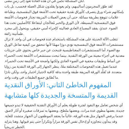
لكن المشكلة تكمن في أن هذه العادة تعود إلى زمنٍ مضى.
لقد طوّر المجرمون أساليبهم، ولم يعودوا يقلدون شكل العملة فحسب، بل بات
بإمكانهم شراء ورق يتصرف كأوراق نقدية حقيقية تحت الأشعة فوق البنفسجية، وطباعة
علامات تتوهج بطريقة مماثلة. حتى أن بعض العملات المزيفة تجتاز فحوصات الأشعة
فوق البنفسجية البسيطة، لأن الورق والحبر مُعالَجان ليتفاعلا كالأصليين تحت هذا
الضوء. عندئذٍ، يفقد المصباح العادي فعاليته كإجراء أمني حقيقي، ويتحول إلى مجرد
طمأنينة زائفة.
تتغلب الآلة الحديثة على هذه المشكلة باستخدام عدة فحوصات في آن واحد. لا تزال
مستشعرات الأشعة فوق البنفسجية تؤدي دورًا مهمًا لأنها تتحقق من كيفية تفاعل الورق
مع الضوء. أما المستشعرات المغناطيسية فتبحث عن حبر خاص يحتوي على جزيئات
معدنية في أجزاء معينة من الورقة النقدية. بينما تبحث مستشعرات الأشعة تحت الحمراء
عن أنماط وطبقات مخفية في الضوء العادي ولكنها واضحة في الأشعة تحت الحمراء.
عندما تعمل هذه الفحوصات المختلفة معًا، ينظر الجهاز إلى الورقة النقدية من زوايا
متعددة. قد تُقلّد الورقة المزيفة طبقة واحدة بدقة كافية لاجتياز اختبار واحد، ولكن نادرًا
ما تُطابق جميع الطبقات في وقت واحد.
المفهوم الخاطئ الثاني: الأوراق النقدية
القديمة والمتسخة والجديدة كلها متشابهة
أي شخص تعامل مع النقود لفترة طويلة يعلم أن الأوراق النقدية الحقيقية لا تبدو جميعها
جديدة. بعضها مطوي عدة مرات، وبعضها ملطخ، وبعضها به تمزقات صغيرة أو آثار لاصق.
عندما يرفض الجهاز مثل هذه الورقة، غالباً ما يعتقد الموظفون أن الجهاز متشدد للغاية.
وقد يبدأون بتجاوزه أو إدخال نفس الورقة مراراً وتكراراً حتى يتم قبولها. وهنا يتزايد
الخطر تدريجياً.