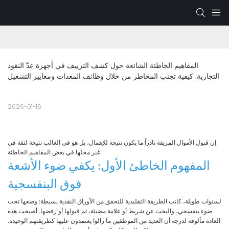
المفاهيم الخاطئة الشائعة حول كشف التزييف في أجهزة عدّ النقود 
التجارية: كيفية تجنب المخاطر من خلال وظائف المعدات ومعايير التشغيل
2026-01-16
إن قبول الأموال المزيفة نادراً ما يكون نتيجة للإهمال، بل هو في الغالب نتيجة لثقة في
غير محلها في بعض المفاهيم الخاطئة.
المفهوم الخاطئ الأول: يكفي ضوء الأشعة
فوق البنفسجية
لسنوات طويلة، كانت الطريقة التقليدية للتحقق من الأوراق النقدية بسيطة: وضعها تحت
ضوء بنفسجي، والبحث عن شريط أو علامة مضيئة، ثم قبولها أو رفضها. أصبحت هذه
العادة مألوفة لدرجة أن العديد من الموظفين ما زالوا يعتمدون عليها كطريقتهم الوحيدة.