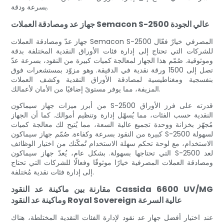
بسرعة ودقة.
جهاز عد ومصادقة العملات Semacon S-2500 عالي الجودة
جهاز عدّ ومصادقة العملات Semacon S-2500 المصرفي خيارٌ فعّال
للشركات التي تحتاج إلى إدارة فئات الأوراق النقدية المختلفة بدقة
وموثوقية. صُمّم هذا الجهاز لمعالجة كميات كبيرة من النقود، بسرعة عدّ
تصل إلى 1500 ورقة نقدية في الدقيقة. وهو مزوّد بمستشعرات فوق
بنفسجية ومغناطيسية لمصادقة الأوراق النقدية وكشف العملات
المزيفة، مما يوفر مستوىً إضافيًا من الأمان لأعمالك.
من أبرز ميزات جهاز سيماكون S-2500 قدرته على فرز الأوراق
النقدية حسب الفئات، مما يُسهّل إدارة وتنظيم أموالك. كما أن الجهاز
مُجهّز بخزانة ووحدة تجميع عالية السعة، مما يُتيح لك معالجة كميات
كبيرة من النقود بسرعة وكفاءة. صُمّم جهاز سيماكون S-2500 لسهولة
الاستخدام، مع لوحة تحكم سهلة الاستخدام تُمكّنك من اختيار الوظائف
التي تحتاجها بسهولة. بشكل عام، يُعدّ جهاز سيماكون S-2500 لعد
ومصادقة العملات المصرفية خيارًا موثوقًا وفعالًا للشركات التي تحتاج
إلى إدارة فئات نقدية مُختلفة.
مقارنة بين ماكينة عد النقود Cassida 6600 UV/MG
وماكينة عد النقود Royal Sovereign عالية السرعة
عند اختيار أفضل جهاز عد نقود لإدارة الفئات النقدية المختلطة، هناك