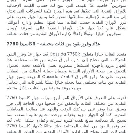
سوفرين" خاصية عدّ القيمة، التي تتيح لك حساب القيمة الإجمالية
للأوراق النقدية التي تعدّها. تُعد هذه الميزة قيّمة للشركات التي تحتاج
إلى تتبع القيمة الإجمالية لمعاملاتها النقدية. كما يتميز الجهاز بقدرته على
فرز الأوراق النقدية حسب الفئات، مما يُسهّل تنظيم وإدارة أموالك.
بشكل عام، يُعدّ جهاز عدّاد الأوراق النقدية عالي السرعة "رويال
سوفرين" خيارًا موثوقًا وفعالًا لإدارة الأوراق النقدية من فئات مختلفة.
كاسيدا 7750R - عدّاد وفرز نقود من فئات مختلفة
يُعد جهاز عدّ وفرز النقود Cassida 7750R متعدد الفئات خيارًا متطورًا
للشركات التي تحتاج إلى إدارة أوراق نقدية من فئات مختلفة. هذا
الجهاز مزود بأجهزة استشعار متطورة تعمل بالأشعة تحت الحمراء
للتحقق من صحة الأوراق النقدية وضمان حماية أعمالك من العملات
المزيفة. يتميز جهاز Cassida 7750R بقدرته على عدّ وفرز الأوراق
النقدية من فئات مختلفة، مما يجعله خيارًا عمليًا للشركات التي تتعامل
مع مجموعة متنوعة من الفئات بشكل منتظم.
من أبرز ميزات جهاز كاسيدا 7750R قدرته على التعرف على الأوراق
النقدية من مختلف الفئات والتحقق من صحتها دون الحاجة إلى فرز
مسبق. هذا يوفر على شركتك الوقت والجهد عند معالجة المعاملات
النقدية. كما أن الجهاز مزود بخزانة ووحدة تجميع عالية السعة، مما
يسمح لك بمعالجة مبالغ نقدية كبيرة بسرعة وكفاءة. بشكل عام، يُعد
جهاز كاسيدا 7750R لعد وفرز النقود من الفئات المختلفة خيارًا مثاليًا
للشركات التي تحتاج إلى إدارة الأوراق النقدية من الفئات المختلفة