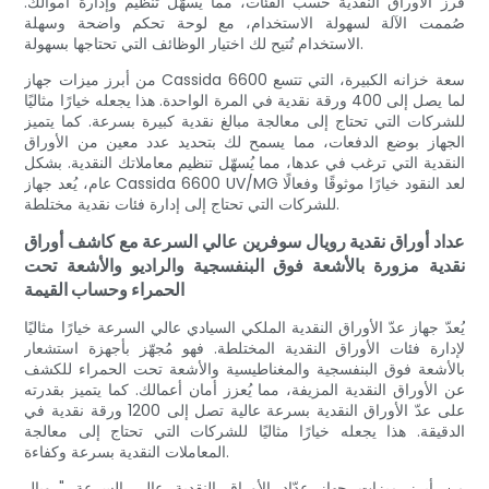
فرز الأوراق النقدية حسب الفئات، مما يُسهّل تنظيم وإدارة أموالك.
صُممت الآلة لسهولة الاستخدام، مع لوحة تحكم واضحة وسهلة
الاستخدام تُتيح لك اختيار الوظائف التي تحتاجها بسهولة.
من أبرز ميزات جهاز Cassida 6600 سعة خزانه الكبيرة، التي تتسع
لما يصل إلى 400 ورقة نقدية في المرة الواحدة. هذا يجعله خيارًا مثاليًا
للشركات التي تحتاج إلى معالجة مبالغ نقدية كبيرة بسرعة. كما يتميز
الجهاز بوضع الدفعات، مما يسمح لك بتحديد عدد معين من الأوراق
النقدية التي ترغب في عدها، مما يُسهّل تنظيم معاملاتك النقدية. بشكل
عام، يُعد جهاز Cassida 6600 UV/MG لعد النقود خيارًا موثوقًا وفعالًا
للشركات التي تحتاج إلى إدارة فئات نقدية مختلطة.
عداد أوراق نقدية رويال سوفرين عالي السرعة مع كاشف أوراق
نقدية مزورة بالأشعة فوق البنفسجية والراديو والأشعة تحت
الحمراء وحساب القيمة
يُعدّ جهاز عدّ الأوراق النقدية الملكي السيادي عالي السرعة خيارًا مثاليًا
لإدارة فئات الأوراق النقدية المختلطة. فهو مُجهّز بأجهزة استشعار
بالأشعة فوق البنفسجية والمغناطيسية والأشعة تحت الحمراء للكشف
عن الأوراق النقدية المزيفة، مما يُعزز أمان أعمالك. كما يتميز بقدرته
على عدّ الأوراق النقدية بسرعة عالية تصل إلى 1200 ورقة نقدية في
الدقيقة. هذا يجعله خيارًا مثاليًا للشركات التي تحتاج إلى معالجة
المعاملات النقدية بسرعة وكفاءة.
من أبرز ميزات جهاز عدّاد الأوراق النقدية عالي السرعة "رويال