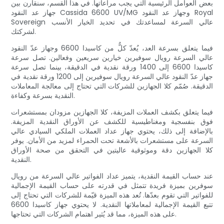
بعض العوامل الرئيسية التي يجب مراعاتها. في هذا القسم، سنقارن بين
جهاز عد النقود Cassida 6600 UV/MG وجهاز عد النقود Royal
Sovereign عالي السرعة لمساعدتك في تحديد الخيار الأنسب
لشركتك.
فيما يتعلق بسرعة العد، يُعدّ كلٌّ من كاسيدا 6600 وجهاز عدّ النقود
عالي السرعة رويال سوفيرين خيارين سريعين وفعالين. تصل سرعة
كاسيدا 6600 إلى 1400 ورقة نقدية في الدقيقة، بينما تصل سرعة
جهاز عدّ النقود عالي السرعة رويال سوفيرين إلى 1200 ورقة نقدية في
الدقيقة. صُمّم كلا الجهازين للشركات التي تحتاج إلى معالجة المعاملات
النقدية بسرعة وكفاءة.
فيما يتعلق بكشف العملات المزيفة، كلا الجهازين مزودان بمستشعرات
فوق بنفسجية ومغناطيسية للكشف عن الأوراق النقدية المزيفة.
بالإضافة إلى ذلك، يحتوي جهاز عداد العملات الملكي السيادي عالي
السرعة على مستشعرات بالأشعة تحت الحمراء لمزيد من الأمان. يوفر
كلا الجهازين دقة وموثوقية عاليتين في التحقق من صحة الأوراق
النقدية.
عند حساب القيمة النقدية، يتميز عداد الفواتير عالي السرعة من رويال
سوفرين بميزة فريدة تتمثل في قدرته على حساب القيمة الإجمالية
للفواتير التي تقوم بعدّها. تُعد هذه الميزة قيّمة للشركات التي تحتاج إلى
تتبع القيمة الإجمالية لمعاملاتها النقدية. لا يحتوي جهاز كاسيدا 6600
على هذه الميزة، مما قد يُثير اهتمام الشركات التي تحتاجها.