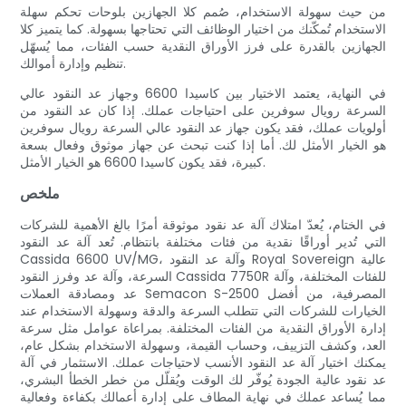
من حيث سهولة الاستخدام، صُمم كلا الجهازين بلوحات تحكم سهلة
الاستخدام تُمكّنك من اختيار الوظائف التي تحتاجها بسهولة. كما يتميز كلا
الجهازين بالقدرة على فرز الأوراق النقدية حسب الفئات، مما يُسهّل
تنظيم وإدارة أموالك.
في النهاية، يعتمد الاختيار بين كاسيدا 6600 وجهاز عد النقود عالي
السرعة رويال سوفرين على احتياجات عملك. إذا كان عد النقود من
أولويات عملك، فقد يكون جهاز عد النقود عالي السرعة رويال سوفرين
هو الخيار الأمثل لك. أما إذا كنت تبحث عن جهاز موثوق وفعال بسعة
كبيرة، فقد يكون كاسيدا 6600 هو الخيار الأمثل.
ملخص
في الختام، يُعدّ امتلاك آلة عد نقود موثوقة أمرًا بالغ الأهمية للشركات
التي تُدير أوراقًا نقدية من فئات مختلفة بانتظام. تُعد آلة عد النقود
Cassida 6600 UV/MG، وآلة عد النقود Royal Sovereign عالية
السرعة، وآلة عد وفرز النقود Cassida 7750R للفئات المختلفة، وآلة
عد ومصادقة العملات Semacon S-2500 المصرفية، من أفضل
الخيارات للشركات التي تتطلب السرعة والدقة وسهولة الاستخدام عند
إدارة الأوراق النقدية من الفئات المختلفة. بمراعاة عوامل مثل سرعة
العد، وكشف التزييف، وحساب القيمة، وسهولة الاستخدام بشكل عام،
يمكنك اختيار آلة عد النقود الأنسب لاحتياجات عملك. الاستثمار في آلة
عد نقود عالية الجودة يُوفّر لك الوقت ويُقلّل من خطر الخطأ البشري،
مما يُساعد عملك في نهاية المطاف على إدارة أعمالك بكفاءة وفعالية