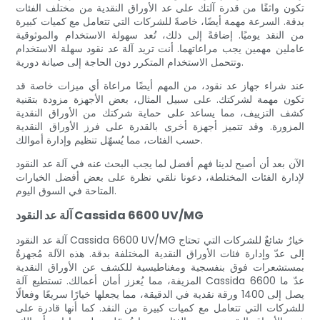
تكون واثقًا من قدرة آلتك على عد الأوراق النقدية من مختلف الفئات
بدقة. السرعة مهمة أيضًا، خاصةً للشركات التي تتعامل مع كميات كبيرة
من النقد يوميًا. إضافةً إلى ذلك، تُعد سهولة الاستخدام والموثوقية
عاملين مهمين يجب مراعاتهما. أنت تريد آلة عد نقود سهلة الاستخدام
وتتحمل الاستخدام المتكرر دون الحاجة إلى صيانة دورية.
عند شراء جهاز عد نقود، من المهم أيضًا مراعاة أي ميزات خاصة قد
تكون مهمة لشركتك. على سبيل المثال، بعض الأجهزة مزودة بتقنية
كشف التزييف، مما يساعد على حماية شركتك من الأوراق النقدية
المزورة. وقد تتميز أجهزة أخرى بالقدرة على فرز الأوراق النقدية
حسب الفئات، مما يُسهّل تنظيم وإدارة أموالك.
الآن بعد أن أصبح لدينا فهم أفضل لما يجب البحث عنه في آلة عد النقود
لإدارة الفئات المختلطة، دعونا نلقي نظرة على بعض أفضل الخيارات
المتاحة في السوق اليوم.
آلة عد النقود Cassida 6600 UV/MG
آلة عد النقود Cassida 6600 UV/MG خيارٌ شائعٌ للشركات التي تحتاج
إلى عدّ وإدارة فئات الأوراق النقدية المختلفة بدقة. هذه الآلة مُجهزةٌ
بمستشعرات فوق بنفسجية ومغناطيسية للكشف عن الأوراق النقدية
المزيفة، مما يُعزز أمان أعمالك. تستطيع آلة Cassida 6600 عدّ ما
يصل إلى 1400 ورقة نقدية في الدقيقة، مما يجعلها خيارًا سريعًا وفعالًا
للشركات التي تتعامل مع كميات كبيرة من النقد. كما أنها قادرة على