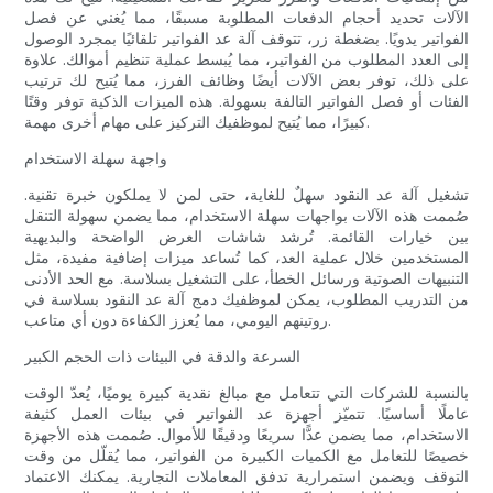
الآلات تحديد أحجام الدفعات المطلوبة مسبقًا، مما يُغني عن فصل
الفواتير يدويًا. بضغطة زر، تتوقف آلة عد الفواتير تلقائيًا بمجرد الوصول
إلى العدد المطلوب من الفواتير، مما يُبسط عملية تنظيم أموالك. علاوة
على ذلك، توفر بعض الآلات أيضًا وظائف الفرز، مما يُتيح لك ترتيب
الفئات أو فصل الفواتير التالفة بسهولة. هذه الميزات الذكية توفر وقتًا
كبيرًا، مما يُتيح لموظفيك التركيز على مهام أخرى مهمة.
واجهة سهلة الاستخدام
تشغيل آلة عد النقود سهلٌ للغاية، حتى لمن لا يملكون خبرة تقنية.
صُممت هذه الآلات بواجهات سهلة الاستخدام، مما يضمن سهولة التنقل
بين خيارات القائمة. تُرشد شاشات العرض الواضحة والبديهية
المستخدمين خلال عملية العد، كما تُساعد ميزات إضافية مفيدة، مثل
التنبيهات الصوتية ورسائل الخطأ، على التشغيل بسلاسة. مع الحد الأدنى
من التدريب المطلوب، يمكن لموظفيك دمج آلة عد النقود بسلاسة في
روتينهم اليومي، مما يُعزز الكفاءة دون أي متاعب.
السرعة والدقة في البيئات ذات الحجم الكبير
بالنسبة للشركات التي تتعامل مع مبالغ نقدية كبيرة يوميًا، يُعدّ الوقت
عاملًا أساسيًا. تتميّز أجهزة عد الفواتير في بيئات العمل كثيفة
الاستخدام، مما يضمن عدًّا سريعًا ودقيقًا للأموال. صُممت هذه الأجهزة
خصيصًا للتعامل مع الكميات الكبيرة من الفواتير، مما يُقلّل من وقت
التوقف ويضمن استمرارية تدفق المعاملات التجارية. يمكنك الاعتماد