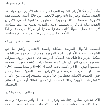
عد النقود بسهولة
ولّت أيام عدّ الأوراق النقدية المرهقة واحدة تلو الأخرى. مع جهاز عد
النقود، يمكنك توفير ساعات وجهد لا يُحصى من خلال أتمتة العملية. هذه
الأجهزة مصممة بذكاء ومجهزة بتكنولوجيا متطورة تُحصي الأوراق
النقدية بدقة في ثوانٍ. تصميمها الأنيق والمدمج يضمن ملاءمتها بسلاسة
لأي بيئة عمل، سواءً كانت متجرًا صغيرًا أو شركةً مزدحمة. وداعًا
للأخطاء البشرية، ومرحبًا بتجربة عد نقود سلسة!
الكشف المتقدم عن التزييف
أصبحت الأموال المزيفة مشكلة واسعة الانتشار، وكثيرًا ما تقع
الشركات ضحيةً للأوراق النقدية المزورة. مع ذلك، مع جهاز عد النقود،
يمكنك تعزيز دفاعاتك ضد العملات المزيفة. هذه الأجهزة مزودة بميزات
متطورة لكشف التزييف. باستخدام مستشعرات الأشعة فوق البنفسجية
(UV) والمغناطيسية (MG) والأشعة تحت الحمراء (IR)، تستطيع أجهزة
عد النقود التعرف بسرعة على الأوراق النقدية المزيفة، مما يضمن
قبول العملات الأصلية فقط. من خلال توفير مستوى إضافي من الأمان،
لا توفر هذه الأجهزة وقتك فحسب، بل تحمي أعمالك أيضًا من الخسائر
المحتملة.
وظائف الدفعة والفرز
الكفاءة هي أساس الإنتاجية، وتوفر آلات عد الفواتير مجموعة واسعة
من إمكانيات الدفعات والفرز لتعزيز كفاءتك التشغيلية. تتيح لك هذه