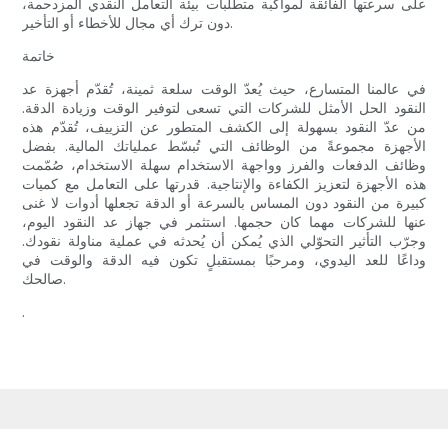
على سرعتها الفائقة لمواكبة متطلبات بيئة التعامل النقدي المزدحمة،
دون ترك أي مجال للأخطاء أو التأخير.
خاتمة
في عالمنا المتسارع، حيث يُعدّ الوقت سلعة ثمينة، تُقدّم أجهزة عد
النقود الحل الأمثل للشركات التي تسعى لتوفير الوقت وزيادة الدقة.
من عدّ النقود بسهولة إلى الكشف المتطور عن التزييف، تُقدّم هذه
الأجهزة مجموعةً من الوظائف التي تُبسّط عملياتك المالية. بفضل
وظائف الدفعات والفرز وواجهة الاستخدام سهلة الاستخدام، صُمّمت
هذه الأجهزة لتعزيز الكفاءة والإنتاجية. قدرتها على التعامل مع كميات
كبيرة من النقود دون المساس بالسرعة أو الدقة تجعلها أدوات لا غنى
عنها للشركات مهما كان حجمها. استثمر في جهاز عد النقود اليوم،
وجرّب التأثير التحوّلي الذي يُمكن أن يُحدثه في عملية مناولة نقودك.
وداعًا للعد اليدوي، ومرحبًا بمستقبلٍ تكون فيه الدقة والوقت في
صالحك.
.