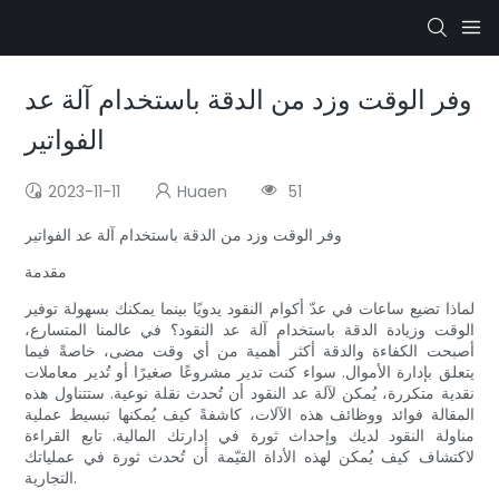
وفر الوقت وزد من الدقة باستخدام آلة عد
الفواتير
2023-11-11
Huaen
51
وفر الوقت وزد من الدقة باستخدام آلة عد الفواتير
مقدمة
لماذا تضيع ساعات في عدّ أكوام النقود يدويًا بينما يمكنك بسهولة توفير
الوقت وزيادة الدقة باستخدام آلة عد النقود؟ في عالمنا المتسارع،
أصبحت الكفاءة والدقة أكثر أهمية من أي وقت مضى، خاصةً فيما
يتعلق بإدارة الأموال. سواء كنت تدير مشروعًا صغيرًا أو تُدير معاملات
نقدية متكررة، يُمكن لآلة عد النقود أن تُحدث نقلة نوعية. ستتناول هذه
المقالة فوائد ووظائف هذه الآلات، كاشفةً كيف يُمكنها تبسيط عملية
مناولة النقود لديك وإحداث ثورة في إدارتك المالية. تابع القراءة
لاكتشاف كيف يُمكن لهذه الأداة القيّمة أن تُحدث ثورة في عملياتك
التجارية.