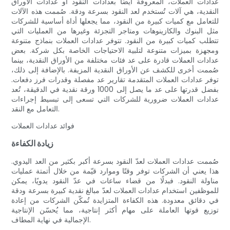
عدادات العملات، المعروفة أيضًا بعدادات النقود أو عدادات الأوراق
النقدية، هي آلات تُستخدم لعد النقود بسرعة ودقة. صُممت هذه الآلات
للتعامل مع كميات كبيرة من النقود، مما يجعلها أداة أساسية للشركات
مثل البنوك والكازينوهات ومتاجر التجزئة وغيرها من العمليات التي
تتطلب كميات كبيرة من النقود. تتوفر عدادات العملات بنماذج متنوعة
ومجهزة بميزات متنوعة لتلبية الاحتياجات الخاصة بكل شركة. بعض
عدادات العملات قادرة على عد فئات مختلفة من الأوراق النقدية، بينما
صُممت أخرى للكشف عن الأوراق النقدية المزيفة. بالإضافة إلى ذلك،
توفر عدادات العملات المتقدمة تقارير عد مفصلة وقدرات فرز دفعات.
بفضل قدرتها على عد ما يصل إلى 1000 ورقة نقدية في الدقيقة، تُعد
عدادات العملات ضرورية للشركات التي تسعى إلى تبسيط إجراءات
التعامل مع النقد.
فوائد عدادات العملات
زيادة الكفاءة
صُممت عدادات العملات لعدّ النقود بسرعة أكبر بكثير من العد اليدوي.
هذا يعني أن الشركات توفر وقتًا وموارد قيّمة من خلال أتمتة عمليات
مناولة النقود. فبدلًا من قضاء ساعات في عدّ النقود يدويًا، يمكن
للموظفين استخدام عدادات العملات لعدّ مبالغ نقدية كبيرة بسرعة ودقة
في دقائق معدودة. هذه الكفاءة المتزايدة تُمكّن الشركات من إعادة
توزيع قوتها العاملة على مهام أكثر إنتاجية، مما يُحسّن الإنتاجية
الإجمالية في نهاية المطاف.