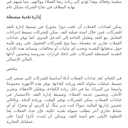
سلسة وفعالة. وهذا يُؤدي إلى زيادة رضا العملاء وولائهم، مما يُسهم في
نهاية المطاف في نجاح الشركة بشكل عام.
إدارة نقدية مبسطة
يمكن لعدادات العملات أن تلعب دورًا محوريًا في تبسيط إدارة النقد
للشركات. فمن خلال أتمتة عملية العد، يمكن للشركات تبسيط إجراءات
التعامل مع النقد وتقليل الحاجة إلى التدخل اليدوي. كما توفر عدادات
العملات تقارير عد مفصلة، ​​مما يتيح للشركات الحصول على رؤى قيّمة
حول تدفقاتها النقدية وتحديد أي تباينات أو مخالفات. وتساعد هذه الإدارة
النقدية المبسطة الشركات على اتخاذ قرارات مدروسة وتحسين أدائها
المالي الإجمالي.
ملخص
في الختام، تُعد عدادات العملات أداةً أساسيةً للشركات التي تسعى إلى
تبسيط عمليات مناولة النقد وزيادة كفاءتها. توفر هذه الأجهزة مجموعةً
واسعةً من المزايا، بما في ذلك زيادة الكفاءة، وتقليل الأخطاء، وتعزيز
الأمان، وتحسين خدمة العملاء، وتبسيط إدارة النقد. بالاستثمار في
عدادات العملات، يمكن للشركات توفير الوقت، وزيادة الدقة، وبالتالي
تحسين إدارتها المالية. سواءً كنت تدير بنكًا، أو كازينو، أو متجرًا، أو أي
نشاط تجاري آخر يتطلب سيولة نقدية عالية، فإن عداد العملات يُعدّ
الخطوة الأولى نحو أتمتة النقد، ويمكن أن يُحدث تأثيرًا كبيرًا على
عملياتك التجارية.