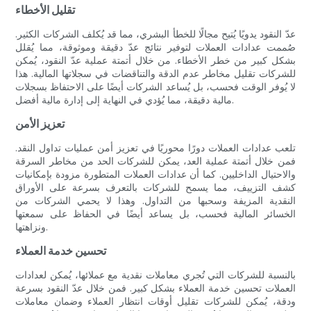
تقليل الأخطاء
عدّ النقود يدويًا يُتيح مجالًا للخطأ البشري، مما قد يُكلف الشركات الكثير.
صُممت عدادات العملات لتوفير نتائج عدّ دقيقة وموثوقة، مما يُقلل
بشكل كبير من خطر الأخطاء. من خلال أتمتة عملية عدّ النقود، يُمكن
للشركات تقليل مخاطر عدم الدقة والتناقضات في سجلاتها المالية. هذا
لا يُوفر الوقت فحسب، بل يُساعد الشركات أيضًا على الاحتفاظ بسجلات
مالية دقيقة، مما يُؤدي في النهاية إلى إدارة مالية أفضل.
تعزيز الأمن
تلعب عدادات العملات دورًا محوريًا في تعزيز أمن عمليات تداول النقد.
فمن خلال أتمتة عملية العد، يمكن للشركات الحد من مخاطر السرقة
والاحتيال الداخليين. كما أن عدادات العملات المتطورة مزودة بإمكانيات
كشف التزييف، مما يسمح للشركات بالتعرف بسرعة على الأوراق
النقدية المزيفة وسحبها من التداول. وهذا لا يحمي الشركات من
الخسائر المالية فحسب، بل يساعد أيضًا في الحفاظ على سمعتها
ونزاهتها.
تحسين خدمة العملاء
بالنسبة للشركات التي تُجري معاملات نقدية مع عملائها، يُمكن لعدادات
العملات تحسين خدمة العملاء بشكل كبير. فمن خلال عدّ النقود بسرعة
ودقة، يُمكن للشركات تقليل أوقات انتظار العملاء وضمان معاملات