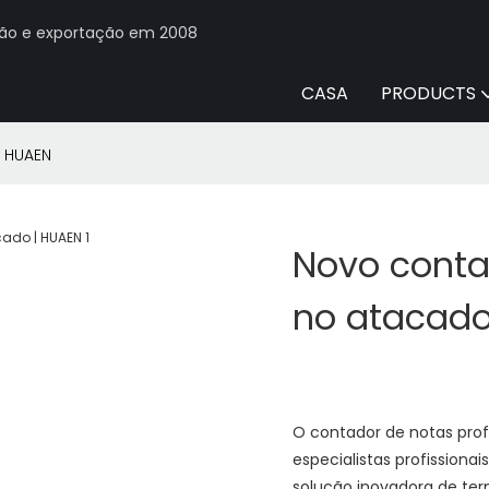
ção e exportação em 2008
CASA
PRODUCTS
| HUAEN
Novo contad
no atacado
O contador de notas prof
especialistas profissiona
solução inovadora de ter