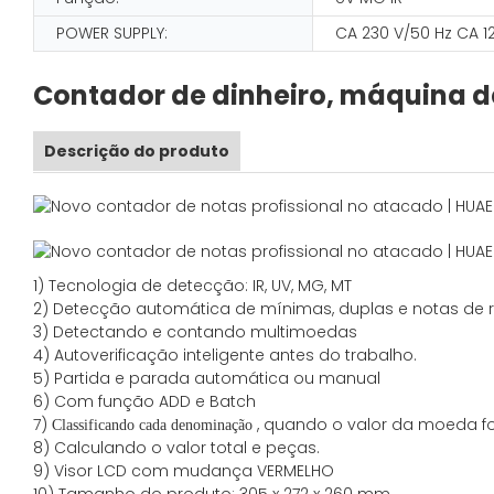
POWER SUPPLY:
CA 230 V/50 Hz CA 1
Contador de dinheiro, máquina d
Descrição do produto
1) Tecnologia de detecção: IR, UV, MG, MT
2) Detecção automática de mínimas, duplas e notas de 
3) Detectando e contando multimoedas
4) Autoverificação inteligente antes do trabalho.
5) Partida e parada automática ou manual
6) Com função ADD e Batch
7)
, quando o valor da moeda f
Classificando
cada denominação
8) Calculando o valor total e peças.
9) Visor LCD com mudança VERMELHO
10) Tamanho do produto: 305 x 272 x 260 mm