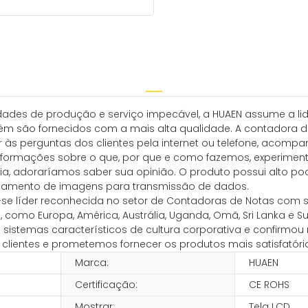
des de produção e serviço impecável, a HUAEN assume a li
m são fornecidos com a mais alta qualidade. A contadora d
r às perguntas dos clientes pela internet ou telefone, acompa
informações sobre o que, por que e como fazemos, experime
eria, adoraríamos saber sua opinião. O produto possui alt
ssamento de imagens para transmissão de dados.
u-se líder reconhecida no setor de Contadoras de Notas com s
como Europa, América, Austrália, Uganda, Omã, Sri Lanka e 
 sistemas característicos de cultura corporativa e confirmou 
lientes e prometemos fornecer os produtos mais satisfatório
Marca:
HUAEN
Certificação:
CE ROHS
Mostrar:
Tela LCD