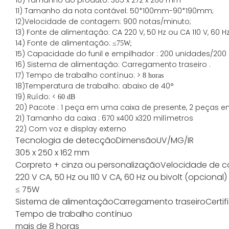
11) Tamanho da nota contável: 50*100mm-90*190mm;
12)Velocidade de contagem: 900 notas/minuto;
13) Fonte de alimentação: CA 220 V, 50 Hz ou CA 110 V, 60 
14) Fonte de alimentação: ≤
75W;
15)
Capacidade
do funil e empilhador
:
200
unidades/200 
16)
Sistema de alimentação:
Carregamento
traseiro
.
17) Tempo de trabalho contínuo: >
8 horas
18)Temperatura de trabalho: abaixo de 40°
19) Ruído: <
60 dB
20) Pacote
:
1 peça em uma caixa de presente, 2 peças e
21)
Tamanho da
caixa
:
670
x
400
x
320
milímetros
22) Com voz e display externo
Tecnologia de detecção
Dimensão
UV/MG/IR
305 x 250 x 162 mm
Cor
preto + cinza ou personalização
Velocidade de 
220 V CA, 50 Hz ou 110 V CA, 60 Hz ou bivolt (opcional)
≤ 75W
Sistema de alimentação
Carregamento traseiro
Certi
Tempo de trabalho contínuo
mais de 8 horas