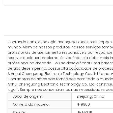
Contando com tecnologia avançada, excelentes capacida
mundo. Além de nossos produtos, nossos serviços també
profissionais de atendimento responsáveis ​​por responde
resolver qualquer problema. Se você deseja obter mais 
profissional no atacado - ou se deseja firmar uma parc
de alto desempenho, possui alta capacidade de proce
A Anhui Chenguang Electronic Technology Co., Ltd. torno
Contadoras de Notas são fornecidas para todo o mundo, 
Anhui Chenguang Electronic Technology Co., Ltd. construiu
lugar". Sempre nos concentramos nas necessidades dos c
Local de origem:
Zhejiang, China
Número do modelo:
H-9900
Função:
UV MG IR