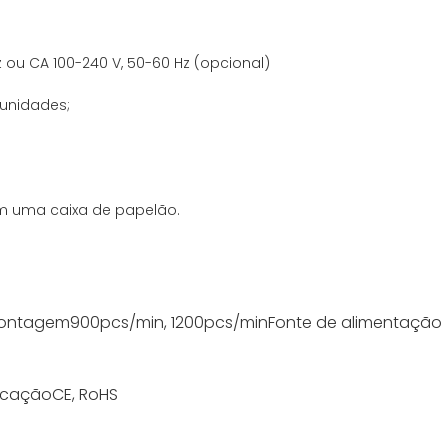
Hz ou CA 100-240 V, 50-60 Hz (opcional)
unidades;
m uma caixa de papelão.
contagem
900pcs/min, 1200pcs/min
Fonte de alimentação
ficação
CE, RoHS