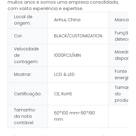
muitos anos e somos uma empresa consolidada,
com vasta experiência e expertise.
Local de
Anhui, China
Marca:
origem:
Função d
Cor:
BLACK/CUSTOMIZATION
detecção
Velocidade
Moeda
de
1000PCS/MIN
disponíve
contagem:
Fonte de
Mostrar:
LCD & LED
energia:
Tamanho
Certificação:
CE, RoHS
do
produto:
Tamanho
50*100 mm-90*190
da nota
mm
contável: