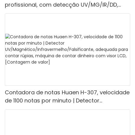
profissional, com detecção UV/MG/IR/DD,
capacidade de contagem de 1100 euros por
minuto, visor LCD, modos de valor e lote, ideal
para lojas, bancos e restaurantes.
Contadora de notas Huaen H-307, velocidade
de 1100 notas por minuto | Detector
UV/Magnético/Infravermelho/Falsificante,
adequada para contar rúpias, máquina de
contar dinheiro com visor LCD, [Contagem de
valor]