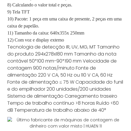
8) Calculando o valor total e peças.
9) Tela TFT
10) Pacote: 1 peça em uma caixa de presente, 2 peças em uma
caixa de papelão.
11) Tamanho da caixa: 640x355x 250mm
12) Com voz e display externo
Tecnologia de detecção
IR, UV, MG, MT
Tamanho
do produto
294x278x180 mm
Tamanho da nota
contável
50*100 mm-90*190 mm
Velocidade de
contagem
900 notas/minuto
Fonte de
alimentação
220 V CA, 50 Hz ou 110 V CA, 60 Hz
Fonte de alimentação
≤ 75 W
Capacidade do funil
e do empilhador
200 unidades/200 unidades
Sistema de alimentação
Carregamento traseiro
Tempo de trabalho contínuo
>8 horas
Ruído
<60
dB
Temperatura de trabalho
abaixo de 40°