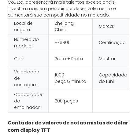
Co., Ltd. apresentará mais talentos excepcionais,
investirá mais em pesquisa e desenvolvimento e
aumentará sua competitividade no mercado.
Local de
Zhejiang,
Marca:
origem:
China
Número do
H-6800
Certificação:
modelo:
Cor:
Preto + Prata
Mostrar:
Velocidade
1000
Capacidade
de
peças/minuto
do funil:
contagem:
Capacidade
do
200 peças
empilhador:
Contador de valores de notas mistas de dólar
com display TFT