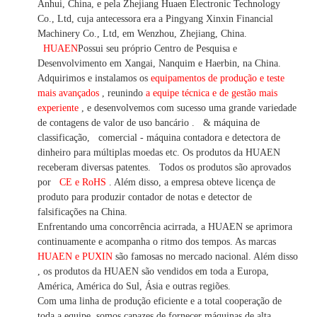
Anhui, China, e pela Zhejiang Huaen Electronic Technology
Co., Ltd, cuja antecessora era a Pingyang Xinxin Financial
Machinery Co., Ltd, em Wenzhou, Zhejiang, China.
HUAEN
Possui seu próprio Centro de Pesquisa e
Desenvolvimento em Xangai, Nanquim e Haerbin, na China.
Adquirimos e instalamos os
equipamentos de produção e teste
mais avançados
, reunindo
a equipe técnica e de gestão mais
experiente
,
e desenvolvemos
com sucesso uma
grande variedade
de contagens de valor
de uso bancário
.
& máquina de
classificação,
comercial
-
máquina
contadora e detectora
de
dinheiro
para múltiplas
moedas
etc.
Os produtos da HUAEN
receberam diversas patentes.
Todos os produtos são aprovados
por
CE e RoHS
. Além disso, a empresa obteve licença de
produto para produzir contador de notas e detector de
falsificações na China.
Enfrentando uma concorrência acirrada, a HUAEN se aprimora
continuamente e acompanha o ritmo dos tempos. As marcas
HUAEN e PUXIN
são famosas no mercado nacional. Além disso
,
os produtos da HUAEN são vendidos em toda a Europa,
América, América do Sul, Ásia e outras regiões.
Com uma linha de produção eficiente e a total cooperação de
toda a equipe, somos capazes de fornecer máquinas de alta