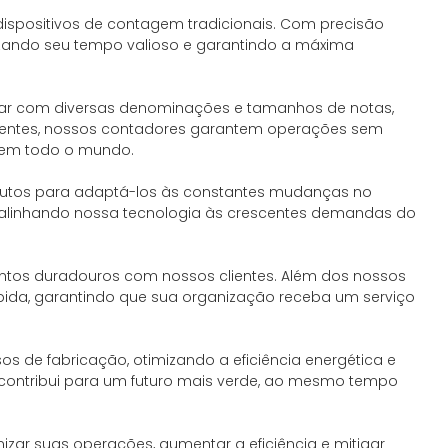
positivos de contagem tradicionais. Com precisão
zando seu tempo valioso e garantindo a máxima
dar com diversas denominações e tamanhos de notas,
icientes, nossos contadores garantem operações sem
o em todo o mundo.
dutos para adaptá-los às constantes mudanças no
 alinhando nossa tecnologia às crescentes demandas do
entos duradouros com nossos clientes. Além dos nossos
ápida, garantindo que sua organização receba um serviço
de fabricação, otimizando a eficiência energética e
ê contribui para um futuro mais verde, ao mesmo tempo
ar suas operações, aumentar a eficiência e mitigar