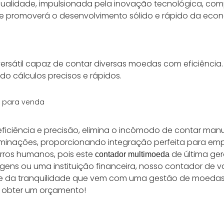
qualidade, impulsionada pela inovação tecnológica, co
, e promoverá o desenvolvimento sólido e rápido da eco
rsátil capaz de contar diversas moedas com eficiência.
o cálculos precisos e rápidos.
 eficiência e precisão, elimina o incômodo de contar m
inações, proporcionando integração perfeita para emp
rros humanos, pois este
de última ger
contador multimoeda
ns ou uma instituição financeira, nosso contador de val
te da tranquilidade que vem com uma gestão de moedas
 obter um orçamento!