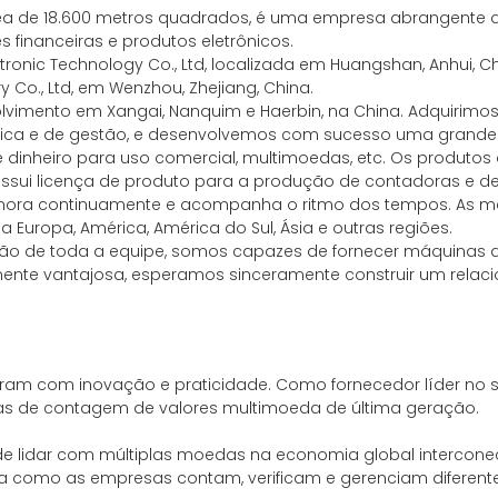
rea de 18.600 metros quadrados, é uma empresa abrangente d
 financeiras e produtos eletrônicos.
onic Technology Co., Ltd, localizada em Huangshan, Anhui, Chi
y Co., Ltd, em Wenzhou, Zhejiang, China.
volvimento em Xangai, Nanquim e Haerbin, na China. Adquiri
écnica e de gestão, e desenvolvemos com sucesso uma grand
 dinheiro para uso comercial, multimoedas, etc. Os produto
ssui licença de produto para a produção de contadoras e d
rimora continuamente e acompanha o ritmo dos tempos. As m
Europa, América, América do Sul, Ásia e outras regiões.
ão de toda a equipe, somos capazes de fornecer máquinas de
mente vantajosa, esperamos sinceramente construir um rela
ram com inovação e praticidade. Como fornecedor líder no s
as de contagem de valores multimoeda de última geração.
e lidar com múltiplas moedas na economia global interconec
ra como as empresas contam, verificam e gerenciam diferen