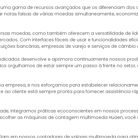
ma gama de recursos avançados que os diferenciam dos dis
r notas falsas de várias moedas simultaneamente, economi
rsas moedas, como também oferecem a versatilidade de li
rcados. Com interfaces fáceis de usar e funcionalidades ef
tituições bancárias, empresas de varejo e serviços de câmbi
dedicados desenvolve e aprimora continuamente nossos pro
os orgulhamos de estar sempre um passo à frente no setor,
ossa empresa, e nos esforçamos para estabelecer relacionam
e ao cliente está sempre pronta para fornecer assistência r
, integramos práticas ecoconscientes em nossos processos 
. Ao escolher as máquinas de contagem multimoeda Huaen, voc
am em nossos contadores de valores multimoeda para otimiz