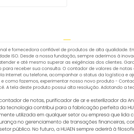
ional e fornecedora confiável de produtos de alta qualidade
dade ISO. Desde a nossa fundação, sempre aderimos à inovaç
 atender e até mesmo superar as exigências dos clientes. Ga
o para receber sua consulta. O contador de valores de notas 
la Internet ou telefone, acompanhar o status da logística e a
e e como fazemos, experimentar nosso novo produto - Contad
ê. A tela deste produto possui alta resolução. Adotando a te
ntador de notas, purificador de ar e esterilizador da An
o da tecnologia contribui para a fabricação perfeita da
amente utilizada em qualquer setor ou empresa que lida
egurança no gerenciamento de transações financeiras, com
tor público. No futuro, a HUAEN sempre aderirá à filosof