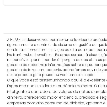
A HUAEN se desenvolveu para ser uma fabricante profiss
rigorosamente o controle do sistema de gestão de quali
contínua, e fornecemos serviços de alta qualidade para
lhe trará muitos benefícios. Estamos sempre à disposiçã
responsáveis ​​por responder às perguntas dos clientes pe
gostaria de obter mais informações sobre o que, por qu
gostaria de fazer uma parceria, adoraríamos ouvir de voc
deste produto gera pouca ou nenhuma cintilação.
O que você está testemunhando aqui é o excelente co
Espera-se que ele lidere a tendência do setor. O us
inteligente e contadora de valores de notas é ampl
dinheiro, oferecendo maior eficiência, precisão e s
empresas com alto consumo de dinheiro, governo e se