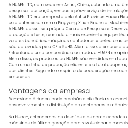
A HUAEN LTD, com sede em Anhui, China, cobrindo uma á
pesquisa, fabricação, vendas e pós-serviço de instalações
A HUAEN LTD era composta pela Anhui Province Huaen Electr
cuja antecessora era a Pingyang Xinxin Financial Machiner
A HUAEN possui seu próprio Centro de Pesquisa e Desen
produção e teste, reunindo a mais experiente equipe t
valores bancários, máquinas contadoras e detectoras de
são aprovados pela CE e RoHS. Além disso, a empresa po
Enfrentando uma concorrência acirrada, a HUAEN se ap
Além disso, os produtos da HUAEN são vendidos em toda a 
Com uma linha de produção eficiente e a total cooperaç
aos clientes. Seguindo o espírito de cooperação mutua
empresas.
Vantagens da empresa
Bem-vindo à Huaen, onde precisão e eficiência se encont
desenvolvimento e distribuição de contadores e máquin
Na Huaen, entendemos os desafios e as complexidades d
máquinas de última geração para revolucionar a manei