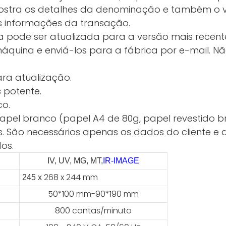
ostra os detalhes da denominação e também o valo
s informações da transação.
 pode ser atualizada para a versão mais recen
quina e enviá-los para a fábrica por e-mail. N
ara atualização.
 potente.
co.
 papel branco (papel A4 de 80g, papel revestido 
s. São necessários apenas os dados do cliente e a
os.
IV, UV, MG, MT,
IR-IMAGE
268 x 244 mm
245 x
50*100 mm-90*190 mm
800 contas/minuto