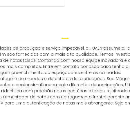
des de produção e serviço impecável, a HUAEN assume a lid
m são fornecidos com a mais alta qualidade. Temos investi
 de notas falsas. Contando com nossa equipe inovadora e d
viços mais completos. Entre em contato conosco caso tenha al
 algum preenchimento ou espaçadores entre as camadas.
ontagem de moedas e detectores de falsificações. Sua Máquin
tectar e contar simultaneamente diferentes denominações. U
a identifica com precisão notas genuínas e falsas, rejeitand
o alimentador de notas com carregamento frontal garante um
 para uma autenticação de notas mais abrangente. Seja em 