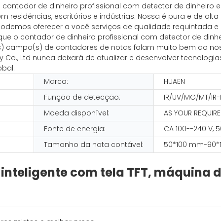
contador de dinheiro profissional com detector de dinheiro e
residências, escritórios e indústrias. Nossa é pura e de alt
podemos oferecer a você serviços de qualidade requintada e d
ue o contador de dinheiro profissional com detector de din
o(s) campo(s) de contadores de notas falam muito bem do no
Co., Ltd nunca deixará de atualizar e desenvolver tecnologi
bal.
Marca:
HUAEN
N
Função de detecção:
IR/UV/MG/MT/IR
Moeda disponível:
AS YOUR REQUIR
Fonte de energia:
CA 100--240 V, 
Tamanho da nota contável:
50*100 mm-90*
inteligente com tela TFT, máquina 