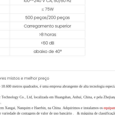
100--240 V CA, 50/60 Hz
≤ 75W
500 peças/200 peças
Carregamento superior
>8 horas
<60 dB
abaixo de 40°
e 18.600 metros quadrados, é
uma empresa abrangente de alta tecnologia especia
chnology Co., Ltd, localizada em Huangshan, Anhui, China, e pela Zhejiang 
.
 em Xangai, Nanquim e Haerbin, na China.
Adquirimos e instalamos os
equipam
e variedade
de contagens de valor
de uso bancário
.
& máquina de classificaçã