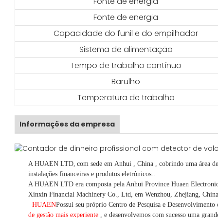
Fonte de energia
Fonte de energia
Capacidade do funil e do empilhador
Sistema de alimentação
Tempo de trabalho contínuo
Barulho
Temperatura de trabalho
Informações da empresa
A HUAEN LTD,
com sede em
Anhui
, China
, cobrindo uma área d
instalações financeiras e produtos eletrônicos.
.
A HUAEN LTD era composta pela Anhui Province Huaen Electronic Te
Xinxin Financial Machinery Co., Ltd, em Wenzhou, Zhejiang, China
HUAEN
Possui seu próprio Centro de Pesquisa e Desenvolvimento
de gestão mais experiente
,
e desenvolvemos
com sucesso uma
grand