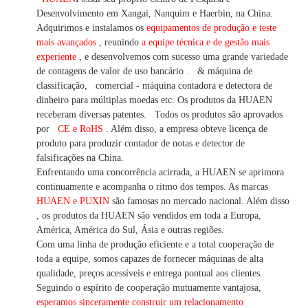
Desenvolvimento em Xangai, Nanquim e Haerbin, na China.
Adquirimos e instalamos os
equipamentos de produção e teste
mais avançados
, reunindo
a equipe técnica e de gestão mais
experiente
,
e desenvolvemos
com sucesso uma
grande variedade
de contagens de valor
de uso bancário
.
& máquina de
classificação,
comercial
-
máquina
contadora e detectora
de
dinheiro
para múltiplas
moedas
etc.
Os produtos da HUAEN
receberam diversas patentes.
Todos os produtos são aprovados
por
CE e RoHS
. Além disso, a empresa obteve licença de
produto para produzir contador de notas e detector de
falsificações na China.
Enfrentando uma concorrência acirrada, a HUAEN se aprimora
continuamente e acompanha o ritmo dos tempos. As marcas
HUAEN e PUXIN
são famosas no mercado nacional. Além disso
,
os produtos da HUAEN são vendidos em toda a Europa,
América, América do Sul, Ásia e outras regiões.
Com uma linha de produção eficiente e a total cooperação de
toda a equipe, somos capazes de fornecer máquinas de alta
qualidade, preços acessíveis e entrega pontual aos clientes.
Seguindo
o espírito de cooperação mutuamente vantajosa,
esperamos sinceramente construir um
relacionamento