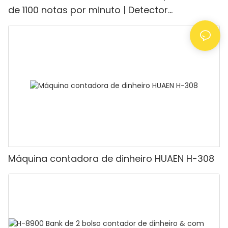
de 1100 notas por minuto | Detector
UV/Magnético/Infravermelho/Falsificante,
adequada para contar rúpias, máquina de
contar dinheiro com visor LCD, [Contagem de
valor]
Máquina contadora de dinheiro HUAEN H-308