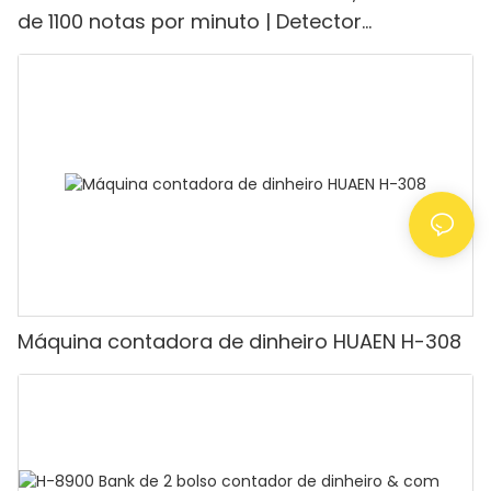
de 1100 notas por minuto | Detector
UV/Magnético/Infravermelho/Falsificante,
adequada para contar rúpias, máquina de
contar dinheiro com visor LCD, [Contagem de
valor]
Máquina contadora de dinheiro HUAEN H-308