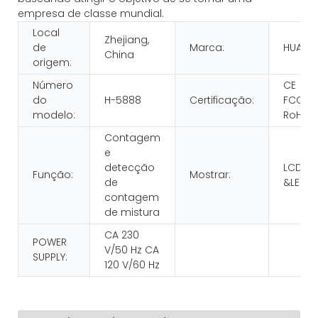
empresa de classe mundial.
Local
Zhejiang,
de
Marca:
HUAEN
China
origem:
Número
CE
do
H-5888
Certificação:
FCC
modelo:
RoHS
Contagem
e
detecção
LCD
Função:
Mostrar:
de
&LED
contagem
de mistura
CA 230
POWER
V/50 Hz CA
SUPPLY:
120 V/60 Hz