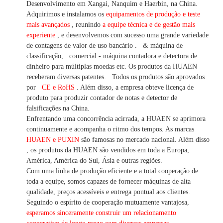
Desenvolvimento em Xangai, Nanquim e Haerbin, na China.
Adquirimos e instalamos os
equipamentos de produção e teste
mais avançados
, reunindo
a equipe técnica e de gestão mais
experiente
,
e desenvolvemos
com sucesso uma
grande variedade
de contagens de valor
de uso bancário
.
& máquina de
classificação,
comercial
-
máquina
contadora e detectora
de
dinheiro
para múltiplas
moedas
etc.
Os produtos da HUAEN
receberam diversas patentes.
Todos os produtos são aprovados
por
CE e RoHS
. Além disso, a empresa obteve licença de
produto para produzir contador de notas e detector de
falsificações na China.
Enfrentando uma concorrência acirrada, a HUAEN se aprimora
continuamente e acompanha o ritmo dos tempos. As marcas
HUAEN e PUXIN
são famosas no mercado nacional. Além disso
,
os produtos da HUAEN são vendidos em toda a Europa,
América, América do Sul, Ásia e outras regiões.
Com uma linha de produção eficiente e a total cooperação de
toda a equipe, somos capazes de fornecer máquinas de alta
qualidade, preços acessíveis e entrega pontual aos clientes.
Seguindo
o espírito de cooperação mutuamente vantajosa,
esperamos sinceramente construir um
relacionamento