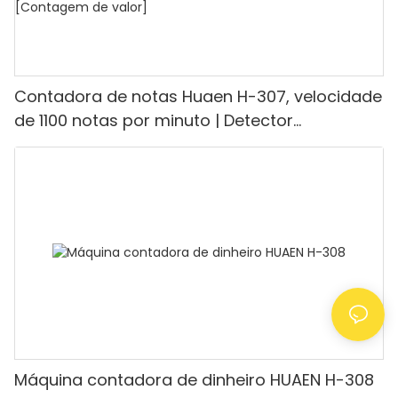
Contadora de notas Huaen H-307, velocidade
de 1100 notas por minuto | Detector
UV/Magnético/Infravermelho/Falsificante,
adequada para contar rúpias, máquina de
contar dinheiro com visor LCD, [Contagem de
valor]
Máquina contadora de dinheiro HUAEN H-308