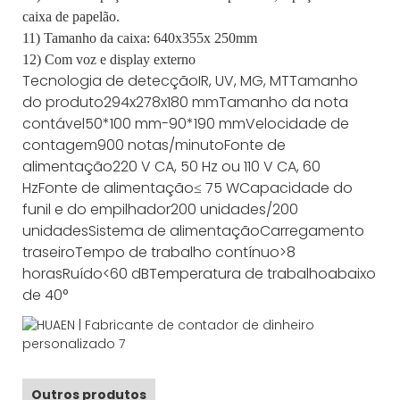
caixa de papelão.
11) Tamanho da caixa: 640x355x 250mm
12) Com voz e display externo
Tecnologia de detecção
IR, UV, MG, MT
Tamanho
do produto
294x278x180 mm
Tamanho da nota
contável
50*100 mm-90*190 mm
Velocidade de
contagem
900 notas/minuto
Fonte de
alimentação
220 V CA, 50 Hz ou 110 V CA, 60
Hz
Fonte de alimentação
≤ 75 W
Capacidade do
funil e do empilhador
200 unidades/200
unidades
Sistema de alimentação
Carregamento
traseiro
Tempo de trabalho contínuo
>8
horas
Ruído
<60 dB
Temperatura de trabalho
abaixo
de 40°
Outros produtos