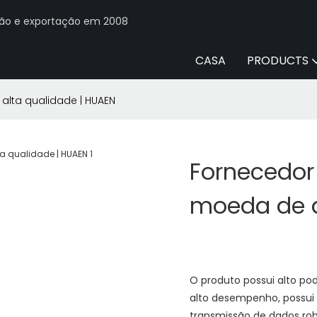
ção e exportação em 2008
CASA
PRODUCTS
alta qualidade | HUAEN
Fornecedor
moeda de a
O produto possui alto p
alto desempenho, possu
transmissão de dados rob