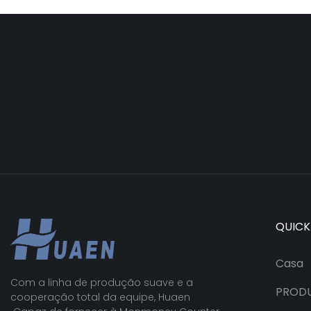
by IR/UV/MG/IMG
Detection with TFT
QUICK
Casa
Com a linha de produção suave e a
PROD
cooperação total da equipe, Huaen