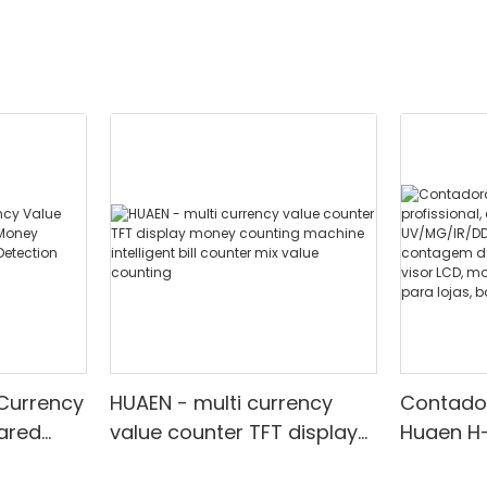
 Currency
HUAEN - multi currency
Contador
rared
value counter TFT display
Huaen H-A
ounter
money counting machine
com det