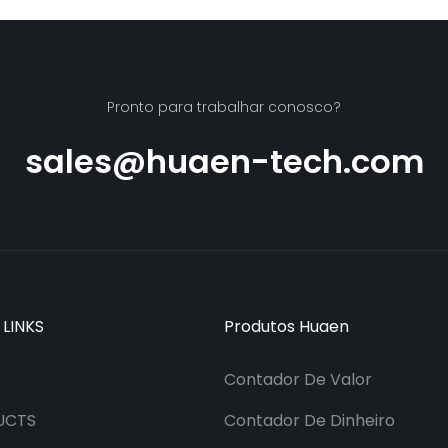
intelligent bill counter mix
UV/MG/I
 Display
value counting
de conta
por minut
modos de
Pronto para trabalhar conosco?
ideal pa
restaura
sales@huaen-tech.com
 LINKS
Produtos Huaen
Contador De Valor
UCTS
Contador De Dinheiro