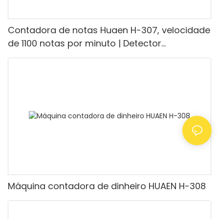
Contadora de notas Huaen H-307, velocidade
de 1100 notas por minuto | Detector
UV/Magnético/Infravermelho/Falsificante,
adequada para contar rúpias, máquina de
contar dinheiro com visor LCD, [Contagem de
valor]
Máquina contadora de dinheiro HUAEN H-308