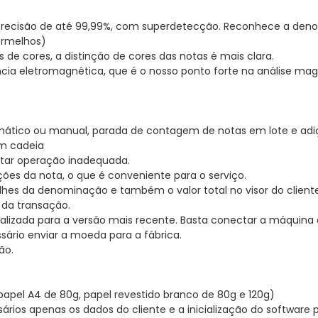
precisão de até 99,99%, com superdetecção. Reconhece a den
ermelhos)
de cores, a distinção de cores das notas é mais clara.
erência eletromagnética, que é o nosso ponto forte na análise m
omático ou manual, parada de contagem de notas em lote e adi
em cadeia
itar operação inadequada.
ções da nota, o que é conveniente para o serviço.
alhes da denominação e também o valor total no visor do cliente
 da transação.
alizada para a versão mais recente. Basta conectar a máquina
sário enviar a moeda para a fábrica.
ão.
(papel A4 de 80g, papel revestido branco de 80g e 120g)
ários apenas os dados do cliente e a inicialização do softwar