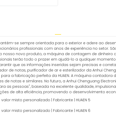
 mantém-se sempre orientada para o exterior e adere ao dese
ionários profissionais com anos de experiência no setor. Sã
 o nosso novo produto, a máquina de contagem de dinheiro de
sionais terão todo o prazer em ajudá-lo a qualquer momento
arantir que as informações inseridas sejam precisas e correta
r de notas, purificador de ar e esterilizador da Anhui Chengu
ui para a fabricação perfeita da HUAEN. A máquina contadora d
de notas e similares. No futuro, a Anhui Chenguang Electronic
para as pessoas", baseada na excelente qualidade, impulsi
ações de alta eficiência, promovendo o desenvolvimento eco