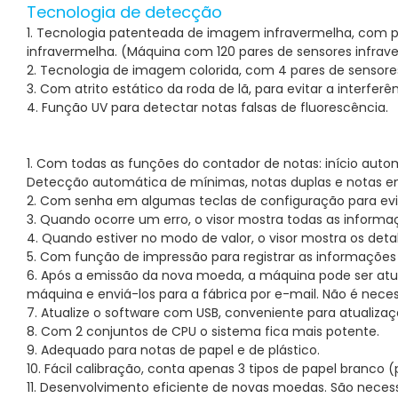
Tecnologia de detecção
1. Tecnologia patenteada de imagem infravermelha, com 
infravermelha. (Máquina com 120 pares de sensores infrav
2. Tecnologia de imagem colorida, com 4 pares de sensores 
3. Com atrito estático da roda de lã, para evitar a interf
4. Função UV para detectar notas falsas de fluorescência.
1. Com todas as funções do contador de notas: início aut
Detecção automática de mínimas, notas duplas e notas 
2. Com senha em algumas teclas de configuração para ev
3. Quando ocorre um erro, o visor mostra todas as informa
4. Quando estiver no modo de valor, o visor mostra os det
5. Com função de impressão para registrar as informações
6. Após a emissão da nova moeda, a máquina pode ser atu
máquina e enviá-los para a fábrica por e-mail. Não é neces
7. Atualize o software com USB, conveniente para atualizaç
8. Com 2 conjuntos de CPU o sistema fica mais potente.
9. Adequado para notas de papel e de plástico.
10. Fácil calibração, conta apenas 3 tipos de papel branco 
11. Desenvolvimento eficiente de novas moedas. São necess