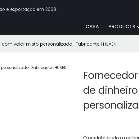
ção e exportação em 2008
CASA
PRODUCTS
om valor misto personalizado | Fabricante | HUAEN
Fornecedo
de dinheir
personaliza
O produto ajuda a melh