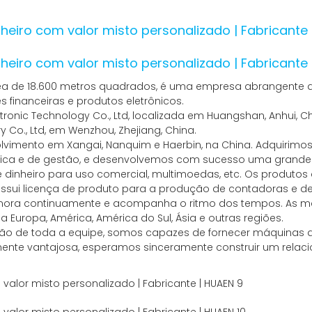
rea de 18.600 metros quadrados, é uma empresa abrangente d
 financeiras e produtos eletrônicos.
onic Technology Co., Ltd, localizada em Huangshan, Anhui, Chi
y Co., Ltd, em Wenzhou, Zhejiang, China.
volvimento em Xangai, Nanquim e Haerbin, na China. Adquiri
écnica e de gestão, e desenvolvemos com sucesso uma grand
 dinheiro para uso comercial, multimoedas, etc. Os produto
ssui licença de produto para a produção de contadoras e d
rimora continuamente e acompanha o ritmo dos tempos. As m
Europa, América, América do Sul, Ásia e outras regiões.
ão de toda a equipe, somos capazes de fornecer máquinas de
mente vantajosa, esperamos sinceramente construir um rela