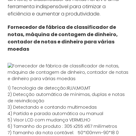
ferramenta indispensável para otimizar a
eficiência e aumentar a produtividade.
Fornecedor de fábrica de classificador de
notas, máquina de contagem de dinheiro,
contador de notas e dinheiro para várias
moedas
1)
Tecnologia de detecção:
IR,
UV,MG
,MT
2)
Detecção automática de mínimas, duplas e notas
de reivindicação
3)
Detectando e contando multimoedas
4)
Partida e parada automática ou manual
5) Visor LCD com mudança VERMELHO
6) Tamanho do produto
:
305
x
255
x
167
milímetros
7)
Tamanho da nota contável:
50*100mm-90*18
0