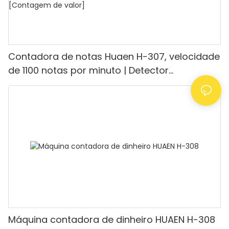
Contadora de notas Huaen H-307, velocidade
de 1100 notas por minuto | Detector
UV/Magnético/Infravermelho/Falsificante,
adequada para contar rúpias, máquina de
contar dinheiro com visor LCD, [Contagem de
valor]
Máquina contadora de dinheiro HUAEN H-308