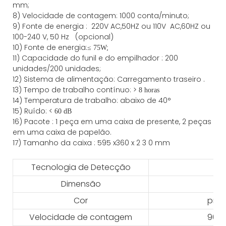
mm;
8)
Velocidade de contagem
: 1000
conta/minuto;
9)
Fonte
de energia
:
220V AC,50HZ
ou
110V
AC,60HZ
ou
100-240 V, 50 Hz
(opcional)
10) Fonte de energia:
≤
75W;
11)
Capacidade
do funil e do empilhador
:
200
unidades/200 unidades;
12)
Sistema de alimentação:
Carregamento
traseiro
.
13) Tempo de trabalho contínuo: >
8 horas
14) Temperatura de trabalho: abaixo de 40°
15) Ruído: <
60 dB
16) Pacote
:
1 peça em uma caixa de presente, 2 peças
em uma caixa de papelão.
17)
Tamanho da
caixa
:
595
x
360
x 2
3
0
mm
Tecnologia de Detecção
Dimensão
Cor
pret
Velocidade de contagem
900 