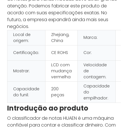
atenção. Podemos fabricar este produto de
acordo com suas especificações exatas. No
futuro, a empresa expandirá ainda mais seus
negócios.
Local de
Zhejiang,
Marca:
HU
origem:
China
br
Certificação:
CE ROHS
Cor:
pe
LCD com
Velocidade
10
Mostrar:
mudança
de
pe
vermelha
contagem:
Capacidade
Capacidade
200
do
20
do funil:
peças
empilhador:
Introdução ao produto
O classificador de notas HUAEN é uma máquina
confiável para contar e classificar dinheiro. Com