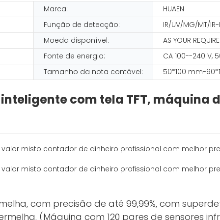
Marca:
HUAEN
N
Função de detecção:
IR/UV/MG/MT/IR
Moeda disponível:
AS YOUR REQUIR
Fonte de energia:
CA 100--240 V, 
Tamanho da nota contável:
50*100 mm-90*
inteligente com tela TFT, máquina 
rmelha, com precisão de até 99,99%, com super
rmelha. (Máquina com 120 pares de sensores inf