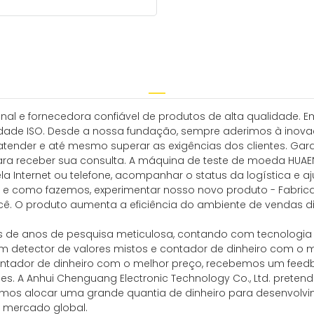
ional e fornecedora confiável de produtos de alta qualidade
dade ISO. Desde a nossa fundação, sempre aderimos à inovaç
 atender e até mesmo superar as exigências dos clientes. G
ara receber sua consulta. A máquina de teste de moeda HUAEN
la Internet ou telefone, acompanhar o status da logística e a
ue e como fazemos, experimentar nosso novo produto - Fabri
cê. O produto aumenta a eficiência do ambiente de vendas diá
avés de anos de pesquisa meticulosa, contando com tecnolog
om detector de valores mistos e contador de dinheiro com o
contador de dinheiro com o melhor preço, recebemos um feedba
. A Anhui Chenguang Electronic Technology Co., Ltd. pretende
amos alocar uma grande quantia de dinheiro para desenvolvi
o mercado global.