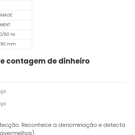
-IMAGE
EMENT
50/60 Hz
190 mm
de contagem de dinheiro
detecção. Reconhece a denominação e detecta
ravermelhos)