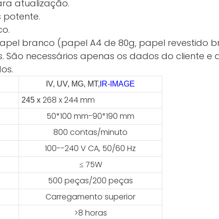
ara atualização.
 potente.
co.
 papel branco (papel A4 de 80g, papel revestido 
s. São necessários apenas os dados do cliente e a
os.
IV, UV, MG, MT,
IR-IMAGE
268 x 244 mm
245 x
50*100 mm-90*190 mm
800 contas/minuto
100--240 V CA, 50/60 Hz
≤ 75W
500 peças/200 peças
Carregamento superior
>8 horas