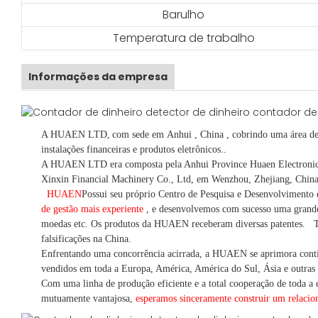
Barulho
Temperatura de trabalho
Informações da empresa
A HUAEN LTD,
com sede em
Anhui
, China
, cobrindo uma área d
instalações financeiras e produtos eletrônicos.
.
A HUAEN LTD era composta pela Anhui Province Huaen Electronic Te
Xinxin Financial Machinery Co., Ltd, em Wenzhou, Zhejiang, China
HUAEN
Possui seu próprio Centro de Pesquisa e Desenvolvimento
de gestão mais experiente
,
e desenvolvemos
com sucesso uma
grand
moedas
etc.
Os produtos da HUAEN receberam diversas patentes.
T
falsificações na China.
Enfrentando uma concorrência acirrada, a HUAEN se aprimora cont
vendidos em toda a Europa, América, América do Sul, Ásia e outras 
Com uma linha de produção eficiente e a total cooperação de toda a e
mutuamente vantajosa,
esperamos sinceramente construir um
relaci