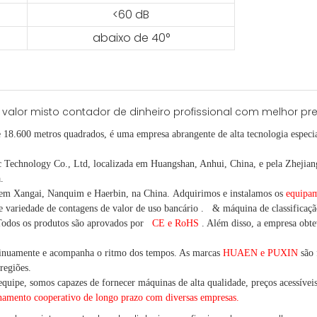
<60 dB
abaixo de 40°
e 18.600 metros quadrados, é
uma empresa abrangente de alta tecnologia especia
chnology Co., Ltd, localizada em Huangshan, Anhui, China, e pela Zhejiang 
.
 em Xangai, Nanquim e Haerbin, na China.
Adquirimos e instalamos os
equipam
e variedade
de contagens de valor
de uso bancário
.
& máquina de classificaçã
odos os produtos são aprovados por
CE e RoHS
. Além disso, a empresa obtev
inuamente e acompanha o ritmo dos tempos. As marcas
HUAEN e PUXIN
são 
regiões.
quipe, somos capazes de fornecer máquinas de alta qualidade, preços acessíveis 
onamento cooperativo de
longo
prazo com diversas empresas.