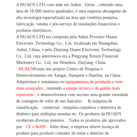
A HUAEN LTD,
com sede em
Anhui
, China
, cobrindo uma
área de 18.600 metros quadrados, é
uma empresa abrangente de
alta tecnologia especializada na área que combina pesquisa,
fabricação, vendas e pós-serviço de instalações financeiras e
produtos eletrônicos.
.
A HUAEN LTD era composta pela Anhui Province Huaen
Electronic Technology Co., Ltd, localizada em Huangshan,
Anhui, China, e pela Zhejiang Huaen Electronic Technology
Co., Ltd, cuja antecessora era a Pingyang Xinxin Financial
Machinery Co., Ltd, em Wenzhou, Zhejiang, China.
HUAEN
Possui seu próprio Centro de Pesquisa e
Desenvolvimento em Xangai, Nanquim e Haerbin, na China.
Adquirimos e instalamos os
equipamentos de produção e teste
mais avançados
, reunindo
a equipe técnica e de gestão mais
experiente
,
e desenvolvemos
com sucesso uma
grande variedade
de contagens de valor
de uso bancário
.
& máquina de
classificação,
comercial
-
máquina
contadora e detectora
de
dinheiro
para múltiplas
moedas
etc.
Os produtos da HUAEN
receberam diversas patentes.
Todos os produtos são aprovados
por
CE e RoHS
. Além disso, a empresa obteve licença de
produto para produzir contador de notas e detector de