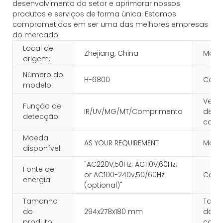
desenvolvimento do setor e aprimorar nossos
produtos e serviços de forma única. Estamos
comprometidos em ser uma das melhores empresas
do mercado.
Local de
Zhejiang, China
Marc
origem:
Número do
H-6800
Cor:
modelo:
Velo
Função de
IR/UV/MG/MT/Comprimento
de
detecção:
cont
Moeda
AS YOUR REQUIREMENT
Mostr
disponível:
"AC220V,50Hz; AC110V,60Hz;
Fonte de
or AC100-240v,50/60Hz
Certi
energia:
(optional)"
Tamanho
Tama
do
294x278x180 mm
da n
produto:
contá