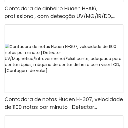
Contadora de dinheiro Huaen H-A16,
profissional, com detecção UV/MG/IR/DD,
capacidade de contagem de 1100 euros por
minuto, visor LCD, modos de valor e lote, ideal
para lojas, bancos e restaurantes.
Contadora de notas Huaen H-307, velocidade
de 1100 notas por minuto | Detector
UV/Magnético/Infravermelho/Falsificante,
adequada para contar rúpias, máquina de