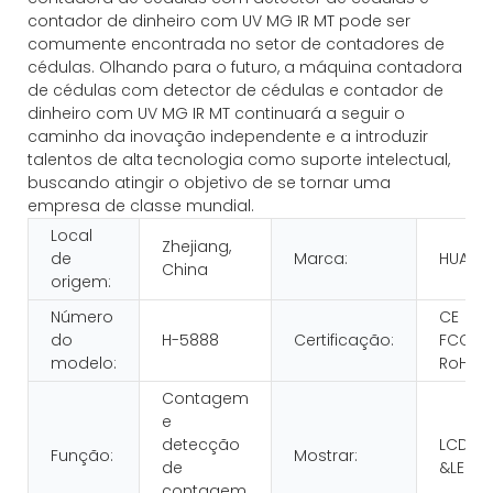
contador de dinheiro com UV MG IR MT pode ser
comumente encontrada no setor de contadores de
cédulas. Olhando para o futuro, a máquina contadora
de cédulas com detector de cédulas e contador de
dinheiro com UV MG IR MT continuará a seguir o
caminho da inovação independente e a introduzir
talentos de alta tecnologia como suporte intelectual,
buscando atingir o objetivo de se tornar uma
empresa de classe mundial.
Local
Zhejiang,
de
Marca:
HUAEN
China
origem:
Número
CE
do
H-5888
Certificação:
FCC
modelo:
RoHS
Contagem
e
detecção
LCD
Função:
Mostrar:
de
&LED
contagem