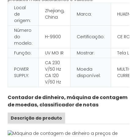
Local
Zhejiang,
de
Marca:
HUAEN
China
origem:
Número
do
H-9900
Certificação:
CE ROHS
modelo:
Função:
UV MG IR
Mostrar:
Tela LCD
CA 230
POWER
V/50 Hz
Moeda
MULTI-
SUPPLY:
CA 120
disponível:
CURRENC
V/60 Hz
Contador de dinheiro, máquina de contagem
de moedas, classificador de notas
Descrição do produto