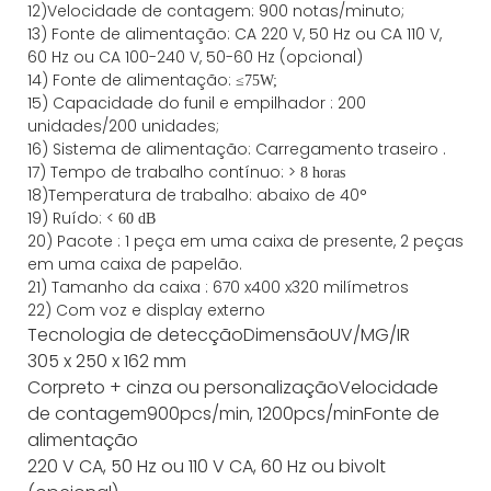
12)Velocidade de contagem: 900 notas/minuto;
13) Fonte de alimentação: CA 220 V, 50 Hz ou CA 110 V,
60 Hz ou CA 100-240 V, 50-60 Hz (opcional)
14) Fonte de alimentação: ≤
75W;
15)
Capacidade
do funil e empilhador
:
200
unidades/200 unidades;
16)
Sistema de alimentação:
Carregamento
traseiro
.
17) Tempo de trabalho contínuo: >
8 horas
18)Temperatura de trabalho: abaixo de 40°
19) Ruído: <
60 dB
20) Pacote
:
1 peça em uma caixa de presente, 2 peças
em uma caixa de papelão.
21)
Tamanho da
caixa
:
670
x
400
x
320
milímetros
22) Com voz e display externo
Tecnologia de detecção
Dimensão
UV/MG/IR
305 x 250 x 162 mm
Cor
preto + cinza ou personalização
Velocidade
de contagem
900pcs/min, 1200pcs/min
Fonte de
alimentação
220 V CA, 50 Hz ou 110 V CA, 60 Hz ou bivolt