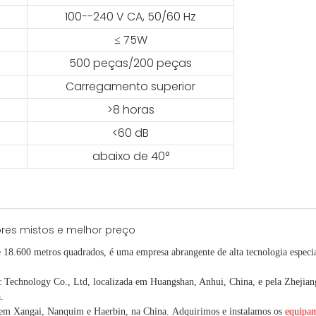
100--240 V CA, 50/60 Hz
≤ 75W
500 peças/200 peças
Carregamento superior
>8 horas
<60 dB
abaixo de 40°
e 18.600 metros quadrados, é
uma empresa abrangente de alta tecnologia especia
chnology Co., Ltd, localizada em Huangshan, Anhui, China, e pela Zhejiang 
.
 em Xangai, Nanquim e Haerbin, na China.
Adquirimos e instalamos os
equipam