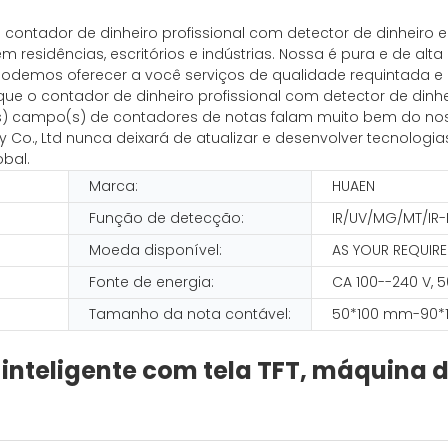
contador de dinheiro profissional com detector de dinheiro e
residências, escritórios e indústrias. Nossa é pura e de alt
podemos oferecer a você serviços de qualidade requintada e d
ue o contador de dinheiro profissional com detector de din
o(s) campo(s) de contadores de notas falam muito bem do no
Co., Ltd nunca deixará de atualizar e desenvolver tecnologi
bal.
Marca:
HUAEN
N
Função de detecção:
IR/UV/MG/MT/IR
Moeda disponível:
AS YOUR REQUIR
Fonte de energia:
CA 100--240 V, 
Tamanho da nota contável:
50*100 mm-90*
inteligente com tela TFT, máquina 