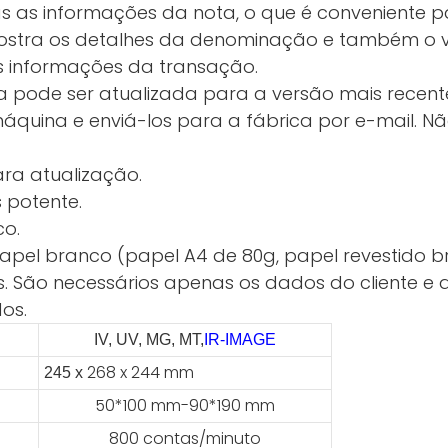
s as informações da nota, o que é conveniente pa
ostra os detalhes da denominação e também o valo
s informações da transação.
 pode ser atualizada para a versão mais recen
quina e enviá-los para a fábrica por e-mail. N
ara atualização.
 potente.
co.
 papel branco (papel A4 de 80g, papel revestido 
s. São necessários apenas os dados do cliente e a
os.
IV, UV, MG, MT,
IR-IMAGE
268 x 244 mm
245 x
50*100 mm-90*190 mm
800 contas/minuto