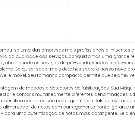
ornou-se uma das empresas mais profissionais e influentes da
oria da qualidade dos serviços, conquistamos uma grande r
nal, abrangendo os serviços de pré-venda, vendas e pós-vend
lema. Se quiser saber mais detalhes sobre o nosso novo produ
vel e móvel. Seu tamanho compacto permite que seja flexív
ontagem de moedas e detectores de falsificações. Sua Máquin
tectar e contar simultaneamente diferentes denominações. U
a identifica com precisão notas genuínas e falsas, rejeitand
o alimentador de notas com carregamento frontal garante um
 para uma autenticação de notas mais abrangente. Seja em 