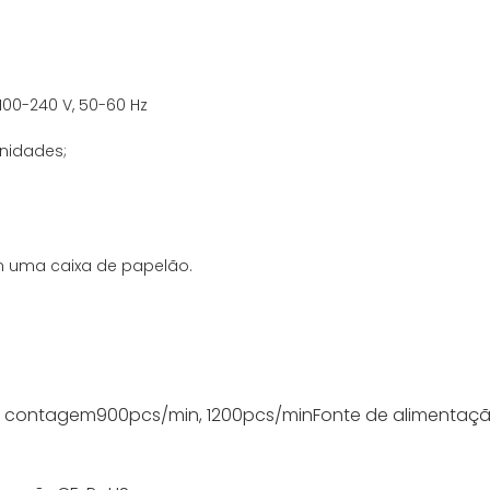
100-240 V, 50-60 Hz
nidades;
m uma caixa de papelão.
e contagem
900pcs/min, 1200pcs/min
Fonte de alimentaç