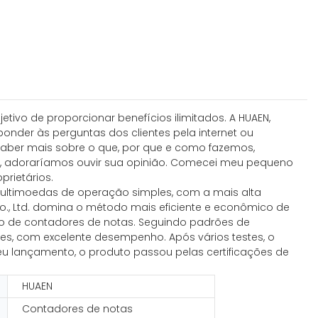
tivo de proporcionar benefícios ilimitados. A HUAEN,
ponder às perguntas dos clientes pela internet ou
 saber mais sobre o que, por que e como fazemos,
ia, adoraríamos ouvir sua opinião. Comecei meu pequeno
prietários.
 multimoedas de operação simples, com a mais alta
o., Ltd. domina o método mais eficiente e econômico de
ão de contadores de notas. Seguindo padrões de
s, com excelente desempenho. Após vários testes, o
seu lançamento, o produto passou pelas certificações de
HUAEN
Contadores de notas