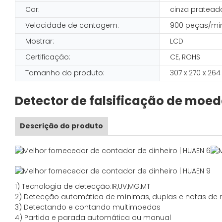
Cor:
cinza pratead
Velocidade de contagem:
900 peças/min
Mostrar:
LCD
Certificação:
CE, ROHS
Tamanho do produto:
307 x 270 x 2
Detector de falsificação de moed
Descrição do produto
1)
Tecnologia de detecção:
IR,
UV,MG
,MT
2)
Detecção automática de mínimas, duplas e notas de r
3)
Detectando e contando multimoedas
4)
Partida e parada automática ou manual