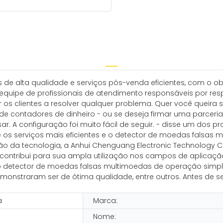
 de alta qualidade e serviços pós-venda eficientes, com o obje
quipe de profissionais de atendimento responsáveis ​​por res
 os clientes a resolver qualquer problema. Quer você queira
de contadores de dinheiro - ou se deseja firmar uma parcer
r. A configuração foi muito fácil de seguir. - disse um dos pro
ce os serviços mais eficientes e o detector de moedas falsas
ão da tecnologia, a Anhui Chenguang Electronic Technology C
contribui para sua ampla utilização nos campos de aplicaç
o detector de moedas falsas multimoedas de operação simple
 demonstraram ser de ótima qualidade, entre outros. Antes de 
a
Marca:
Nome: