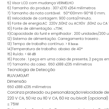
5) Visor LCD com mudança VERMELHO
6) Tamanho do produto
:
307
x
270
x
264
milímetros
7)
Tamanho da nota contável:
50*100mm-90*18
0
mm;
8)
Velocidade de contagem
: 900
conta/minuto;
9)
Fonte
de energia
:AC
220V ,50HZ
ou
AC110V
,60HZ
ou CA 
10) Fonte de alimentação:
≤
75W;
11)
Capacidade
do funil e empilhador
:
200
unidades/200 u
12)
Sistema de alimentação:
Carregamento
traseiro
.
13) Tempo de trabalho contínuo: >
8 horas
14)Temperatura de trabalho: abaixo de 40°
15) Ruído: <
60 dB
16) Pacote
:
1 peça em uma caixa de presente, 2 peças e
17)
Tamanho da
caixa
:
650
x
388
x
235
milímetros
Tecnologia de Detecção
IR,UV,MG,MT
Dimensão
650
x
388
x
235
milímetros
Cor
cinza prateado ou personalização
Velocidade d
220 V CA, 50 Hz ou 110 V CA, 60 Hz ou bivolt (opcional)
≤ 75W