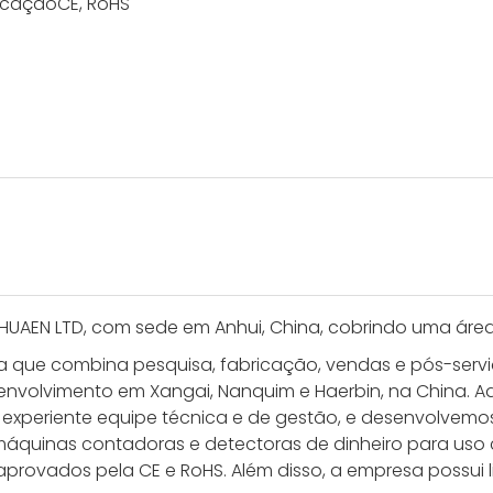
ficação
CE, RoHS
 HUAEN LTD, com sede em Anhui, China, cobrindo uma áre
 que combina pesquisa, fabricação, vendas e pós-serviço
senvolvimento em Xangai, Nanquim e Haerbin, na China. 
s experiente equipe técnica e de gestão, e desenvolve
máquinas contadoras e detectoras de dinheiro para uso 
aprovados pela CE e RoHS. Além disso, a empresa possui