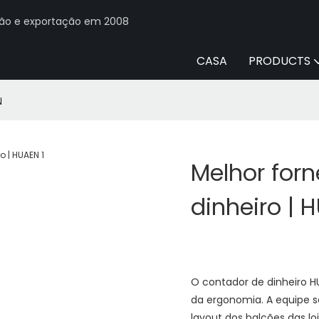
ção e exportação em 2008
CASA
PRODUCTS
N
Melhor for
dinheiro | 
O contador de dinheiro HU
da ergonomia. A equipe s
layout dos balcões das loj