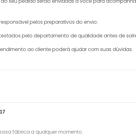
s do seu pedido serão enviadas a você para acompanha
 responsável pelos preparativos do envio.
testados pelo departamento de qualidade antes de saír
tendimento ao cliente poderá ajudar com suas dúvidas.
 nossa fábrica a qualquer momento.