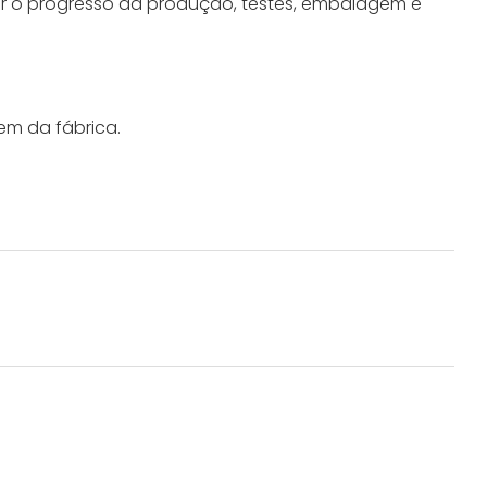
r o progresso da produção, testes, embalagem e
em da fábrica.