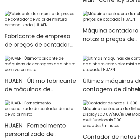
Detector Machine Fake
Money Counting Ma
Currency Detector
Bill Counter with LCD
Display Pockets mix 
Máquina contadora
counting
Fabricante de empresa
notas a preços de
de preços de contador
atacado | HUAEN
de valor de mistura
personalizada | HUAEN
HUAEN | Último fabricante
Últimas máquinas d
de máquinas de
contagem de dinhei
contagem de dinheiro
com valor misto no
com valor misto
atacado | HUAEN
HUAEN | Fornecimento
personalizado de
Contador de notas 