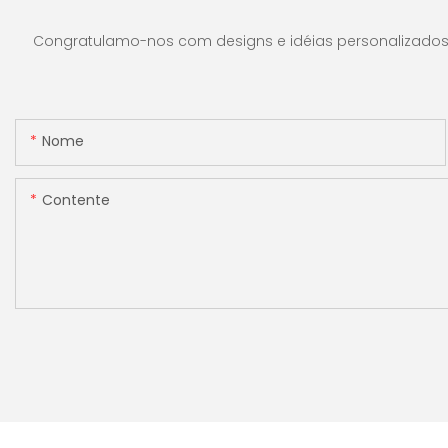
ideal para lojas, bancos e
máquina de conta
restaurantes.
dinheiro com visor
Congratulamo-nos com designs e idéias personalizados e 
[Contagem de val
Nome
Contente