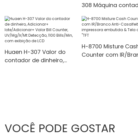
contador de notas de
308 Máquina conta
valor misto
de dinheiro Display 
UV/MG/IR Det Modo
multifuncionais 1100
unidades/minutos
H-8700 Misture Cas
Huaen H-307 Valor do
Counter com IR/Bra
contador de dinheiro,
Anti-Casalfeiting,
Adicionar+
impressora embutid
lote/Adicionar+ Valor Bill
Tela de 3,5 "TFT
Counter, UV/Mg/Ir/Mt
Detecção, 1100 Bills/Min,
com exibição de LCD
VOCÊ PODE GOSTAR