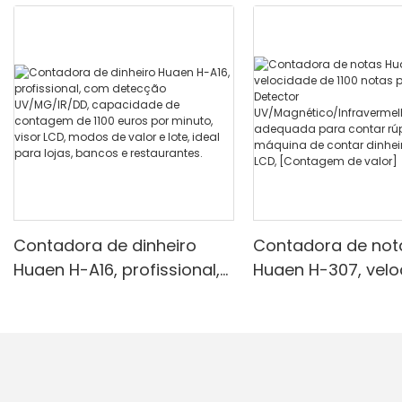
Contadora de dinheiro
Contadora de not
Huaen H-A16, profissional,
Huaen H-307, vel
com detecção
de 1100 notas por 
UV/MG/IR/DD, capacidade
Detector
de contagem de 1100 euros
UV/Magnético/Inf
por minuto, visor LCD,
ho/Falsificante, 
modos de valor e lote,
para contar rúpias