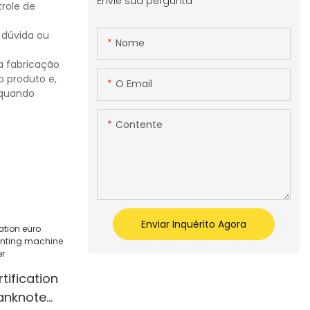
Envie sua pergunta
trole de
 dúvida ou
Nome
a fabricação
o produto e,
O Email
 quando
Contente
Enviar Inquérito Agora
tification
anknote