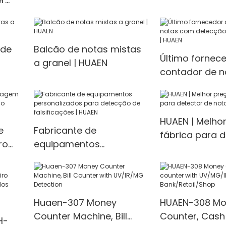
counter/money counting
counting mach
chine
machine Money counter
printer Bill Co
value
 de
Balcão de notas mistas
Último fornec
a granel | HUAEN
contador de 
detecção de f
| HUAEN
HUAEN | Melho
e
Fabricante de
fábrica para d
ro
equipamentos
notas falsas
personalizados para
detecção de
falsificações | HUAEN
Huaen-307 Money
HUAEN-308 Mo
Counter Machine, Bill
Counter, Cash
H-