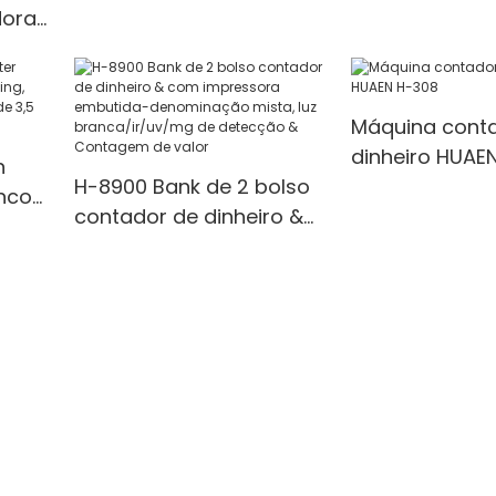
Counter with UV/IR/MG
with UV/MG/IR
dora
Detection
for Bank/Retai
LCD
s
Máquina cont
dinheiro HUAE
h
H-8900 Bank de 2 bolso
nco
contador de dinheiro &
com impressora
a &
embutida-denominação
mista, luz
branca/ir/uv/mg de
detecção & Contagem
de valor