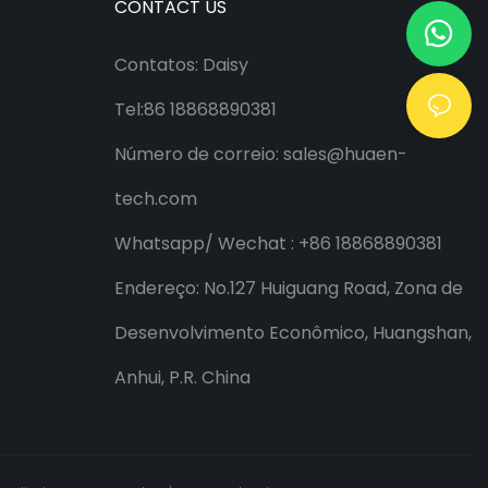
CONTACT US
Contatos: Daisy
Tel:86 18868890381
Número de correio:
sales@huaen-
tech.com
Whatsapp/
Wechat
: +86 18868890381
Endereço: No.127 Huiguang Road, Zona de
Desenvolvimento Econômico, Huangshan,
Anhui, P.R. China