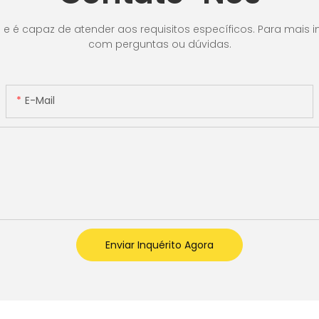
r
 LCD,
é capaz de atender aos requisitos específicos. Para mais in
com perguntas ou dúvidas.
or]
E-Mail
Enviar Inquérito Agora