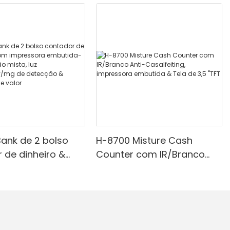
ank de 2 bolso
H-8700 Misture Cash
 de dinheiro &
Counter com IR/Branco
ressora
Anti-Casalfeiting,
a-denominação
impressora embutida &
uz branca/ir/uv/mg
Tela de 3,5 "TFT
cção & Contagem