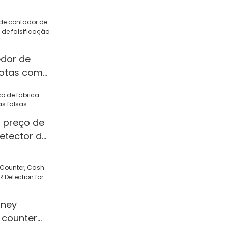
ine with
unter
edor de
notas com
alsificação
r preço de
etector de
ney
 counter