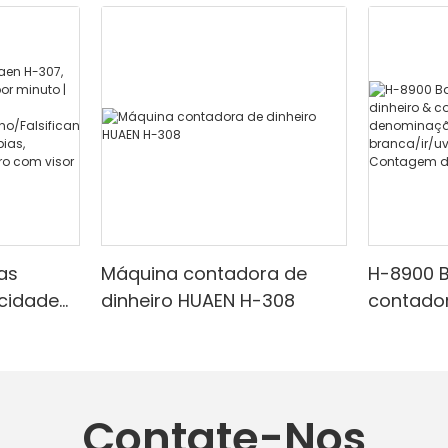
as
Máquina contadora de
H-8900 B
ocidade
dinheiro HUAEN H-308
contador
minuto |
com imp
embutid
ravermel
mista, l
adequada
de dete
Contate-Nos
,
de valor