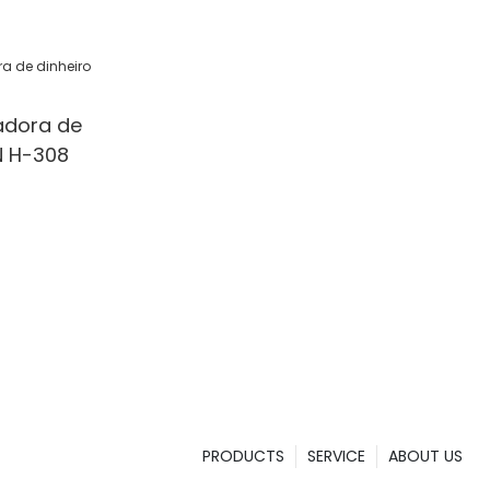
 Detection
l/Shop
adora de
N H-308
PRODUCTS
SERVICE
ABOUT US