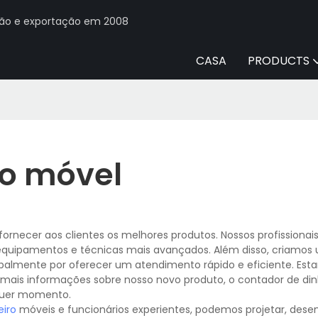
ção e exportação em 2008
CASA
PRODUCTS
ro móvel
rnecer aos clientes os melhores produtos. Nossos profissionai
 equipamentos e técnicas mais avançados. Além disso, criamos
ipalmente por oferecer um atendimento rápido e eficiente. Es
r mais informações sobre nosso novo produto, o contador de din
quer momento.
eiro
móveis e funcionários experientes, podemos projetar, desen